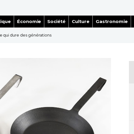
tique
Économie
Société
Culture
Gastronomie
time qui dure des générations