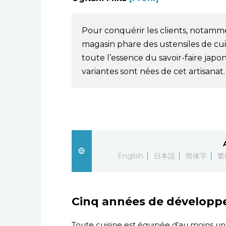
Pour conquérir les clients, notammen
magasin phare des ustensiles de cui
toute l’essence du savoir-faire japonai
variantes sont nées de cet artisanat.
English
日本語
简体字
繁
Cinq années de développ
Toute cuisine est équipée d’au moins u