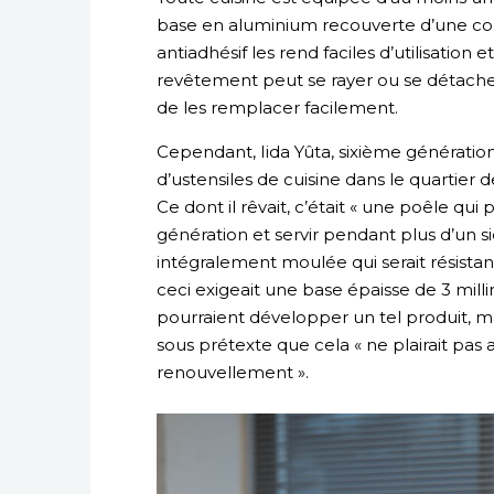
base en aluminium recouverte d’une c
antiadhésif les rend faciles d’utilisatio
revêtement peut se rayer ou se détache
de les remplacer facilement.
Cependant, Iida Yûta, sixième génération
d’ustensiles de cuisine dans le quartier 
Ce dont il rêvait, c’était « une poêle qu
génération et servir pendant plus d’un siè
intégralement moulée qui serait résistante
ceci exigeait une base épaisse de 3 millim
pourraient développer un tel produit, ma
sous prétexte que cela « ne plairait pas 
renouvellement ».