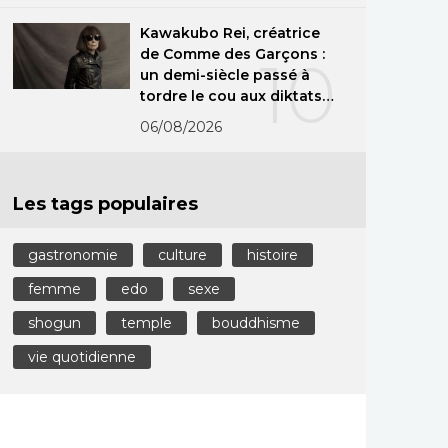
Kawakubo Rei, créatrice
de Comme des Garçons :
10
un demi-siècle passé à
tordre le cou aux diktats
de la mode
06/08/2026
Les tags populaires
gastronomie
culture
histoire
femme
edo
sexe
shogun
temple
bouddhisme
vie quotidienne