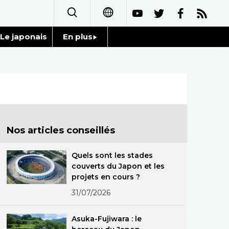
Le japonais
En plus
日本語
Données
English
Séries
简体字
Personnages
繁體字
Nos articles conseillés
Chroniques
Español
Quels sont les stades
Images
couverts du Japon et les
العربية
projets en cours ?
Vidéos
31/07/2026
Русский
Tokyo
Asuka-Fujiwara : le