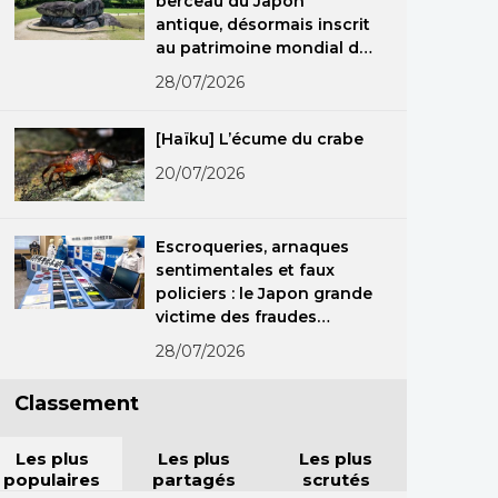
berceau du Japon
antique, désormais inscrit
au patrimoine mondial de
l’Unesco
28/07/2026
[Haïku] L’écume du crabe
20/07/2026
Escroqueries, arnaques
sentimentales et faux
policiers : le Japon grande
victime des fraudes
spécialisées
28/07/2026
Classement
Les plus
Les plus
Les plus
populaires
partagés
scrutés