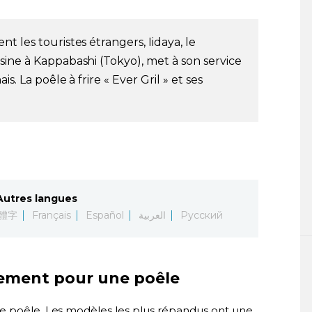
t les touristes étrangers, Iidaya, le
sine à Kappabashi (Tokyo), met à son service
s. La poêle à frire « Ever Gril » et ses
Autres langues
體字
Français
Español
العربية
Русский
ement pour une poêle
ne poêle. Les modèles les plus répandus ont une