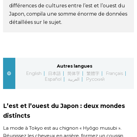
différences de cultures entre l’est et l’ouest du
Chroniques
Japon, compila une somme énorme de données
détaillées sur le sujet.
Images
Vidéos
Tokyo
Autres langues
English
日本語
简体字
繁體字
Français
Español
العربية
Русский
L’est et l’ouest du Japon : deux mondes
distincts
La mode à Tokyo est au chignon « Hyôgo musubi ».
Réunissez les cheveux en arrière, formez un coussin