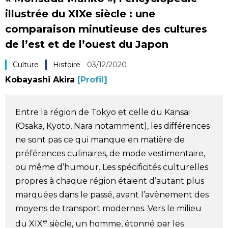
illustrée du XIXe siècle : une
Société
comparaison minutieuse des cultures
de l’est et de l’ouest du Japon
Culture
Culture
Histoire
03/12/2020
Gastronomie
Kobayashi Akira
[Profil]
Le japonais
Entre la région de Tokyo et celle du Kansai
(Osaka, Kyoto, Nara notamment), les différences
En plus
ne sont pas ce qui manque en matière de
préférences culinaires, de mode vestimentaire,
Données
official SNS
ou même d’humour. Les spécificités culturelles
propres à chaque région étaient d’autant plus
Séries
marquées dans le passé, avant l’avènement des
moyens de transport modernes. Vers le milieu
Personnages
e
du XIX
siècle, un homme, étonné par les