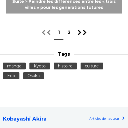
Suite > Peindre les différences entre les « trois
villes » pour les générations futures
1
2
Tags
manga
Kyoto
histoire
culture
Edo
Osaka
Kobayashi Akira
Articles de l'auteur