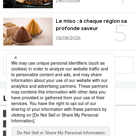
29/07/2026
Le miso : à chaque région sa
5
profonde saveur
05/08/2026
More in this series
Les tags populaires
histoire
gastronomie
culture
edo
femme
sexe
shogun
tradition
tourisme
animal