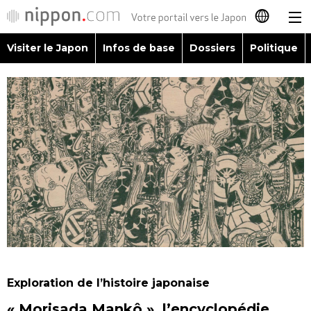
Visiter le Japon
Infos de base
Dossiers
Politique
日本語
English
简体字
Visiter le Japon
繁體字
Infos de base
Español
Dossiers
العربية
Politique
Русский
Exploration de l’histoire japonaise
Économie
« Morisada Mankô », l’encyclopédie