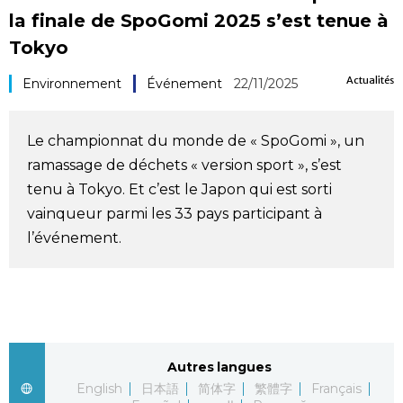
la finale de SpoGomi 2025 s’est tenue à
Société
Tokyo
Culture
Actualités
Environnement
Événement
22/11/2025
Gastronomie
Le championnat du monde de « SpoGomi », un
ramassage de déchets « version sport », s’est
Le japonais
tenu à Tokyo. Et c’est le Japon qui est sorti
vainqueur parmi les 33 pays participant à
En plus
l’événement.
Données
official SNS
Séries
Autres langues
Personnages
English
日本語
简体字
繁體字
Français