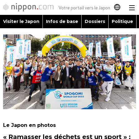
Visiter le Japon
Infos de base
Dossiers
Politique
日本語
English
简体字
Visiter le Japon
繁體字
Infos de base
Español
Dossiers
العربية
Politique
Русский
Le Japon en photos
Économie
« Ramasser les déchets est un sport » :