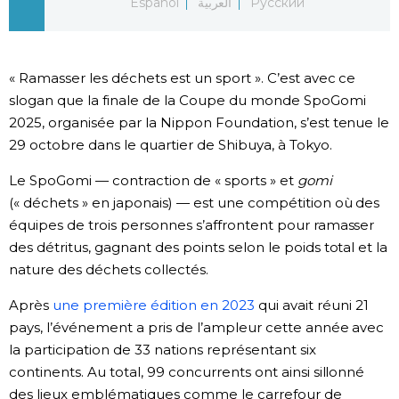
Español
العربية
Русский
Chroniques
« Ramasser les déchets est un sport ». C’est avec ce
Images
slogan que la finale de la Coupe du monde SpoGomi
2025, organisée par la Nippon Foundation, s’est tenue le
Vidéos
29 octobre dans le quartier de Shibuya, à Tokyo.
Le SpoGomi — contraction de « sports » et
gomi
Tokyo
(« déchets » en japonais) — est une compétition où des
équipes de trois personnes s’affrontent pour ramasser
des détritus, gagnant des points selon le poids total et la
nature des déchets collectés.
Après
une première édition en 2023
qui avait réuni 21
pays, l’événement a pris de l’ampleur cette année avec
la participation de 33 nations représentant six
continents. Au total, 99 concurrents ont ainsi sillonné
des lieux emblématiques comme le carrefour de