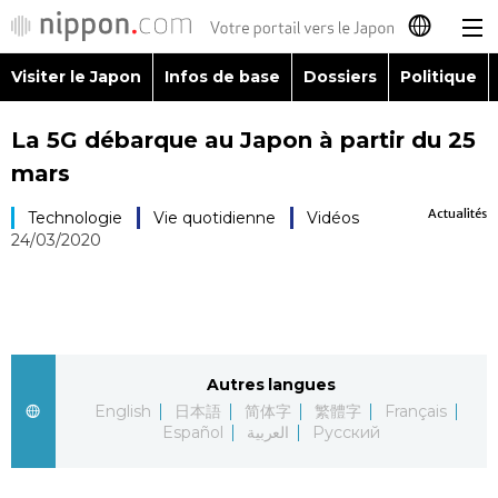
Visiter le Japon
Infos de base
Dossiers
Politique
日本語
La 5G débarque au Japon à partir du 25
English
mars
简体字
Visiter le Japon
Actualités
Technologie
Vie quotidienne
Vidéos
24/03/2020
繁體字
Infos de base
Español
Dossiers
العربية
Autres langues
Politique
English
日本語
简体字
繁體字
Français
Русский
Español
العربية
Русский
Économie