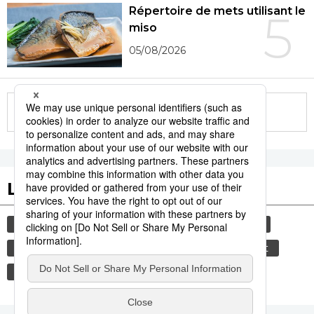
Répertoire de mets utilisant le
5
miso
05/08/2026
More in this series
Les tags populaires
histoire
gastronomie
femme
sexe
edo
shogun
culture
environnement
santé
vie quotidienne