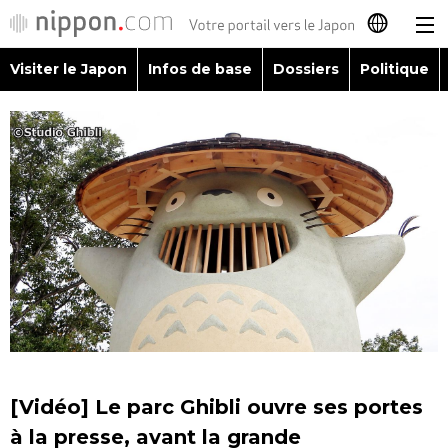
Visiter le Japon
Infos de base
Dossiers
Politique
日本語
English
简体字
Visiter le Japon
繁體字
Infos de base
Español
Dossiers
العربية
Politique
Русский
[Vidéo] Le parc Ghibli ouvre ses portes
Économie
à la presse, avant la grande