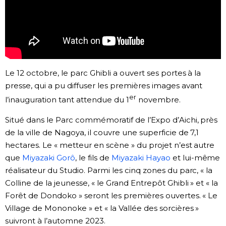
Chroniques
Images
Le 12 octobre, le parc Ghibli a ouvert ses portes à la
Vidéos
presse, qui a pu diffuser les premières images avant
er
l’inauguration tant attendue du 1
novembre.
Tokyo
Situé dans le Parc commémoratif de l’Expo d’Aichi, près
de la ville de Nagoya, il couvre une superficie de 7,1
hectares. Le « metteur en scène » du projet n’est autre
que
Miyazaki Gorô
, le fils de
Miyazaki Hayao
et lui-même
réalisateur du Studio. Parmi les cinq zones du parc, « la
Colline de la jeunesse, « le Grand Entrepôt Ghibli » et « la
Forêt de Dondoko » seront les premières ouvertes. « Le
Village de Mononoke » et « la Vallée des sorcières »
suivront à l’automne 2023.