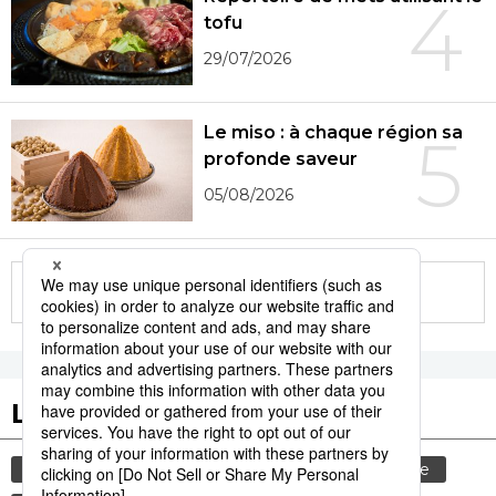
4
tofu
29/07/2026
Le miso : à chaque région sa
5
profonde saveur
05/08/2026
More in this series
Les tags populaires
gastronomie
culture
histoire
femme