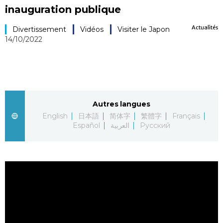
inauguration publique
Société
Actualités
Divertissement
Vidéos
Visiter le Japon
14/10/2022
Culture
Gastronomie
Le japonais
Autres langues
English
日本語
简体字
繁體字
Français
Español
العربية
Русский
En plus
Données
official SNS
Séries
Personnages