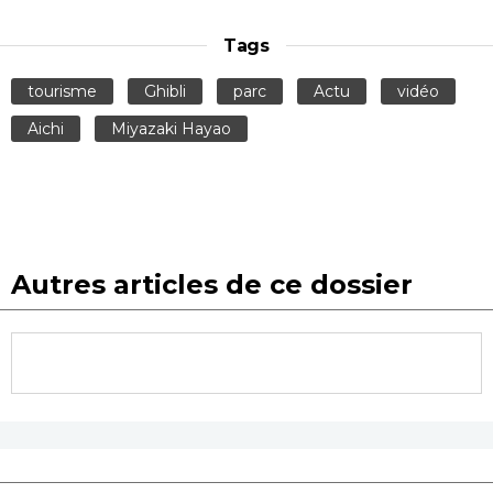
Tags
tourisme
Ghibli
parc
Actu
vidéo
Aichi
Miyazaki Hayao
Autres articles de ce dossier