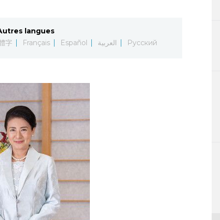
Autres langues
體字
Français
Español
العربية
Русский