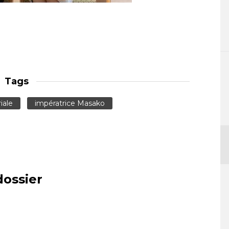
Tags
iale
impératrice Masako
dossier