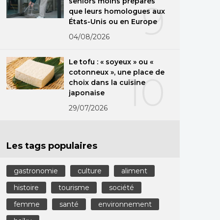
seniors moins préparés
9
que leurs homologues aux
États-Unis ou en Europe
04/08/2026
Le tofu : « soyeux » ou «
cotonneux », une place de
10
choix dans la cuisine
japonaise
29/07/2026
Les tags populaires
gastronomie
culture
aliment
histoire
tourisme
société
femme
santé
environnement