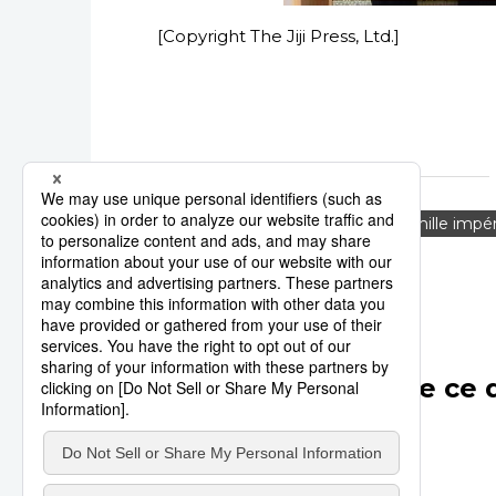
[Copyright The Jiji Press, Ltd.]
anniversaire
Actu
famille impér
Autres articles de ce 