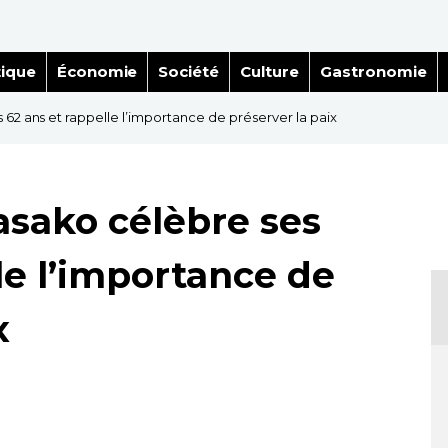
tique
Économie
Société
Culture
Gastronomie
62 ans et rappelle l’importance de préserver la paix
asako célèbre ses
le l’importance de
x