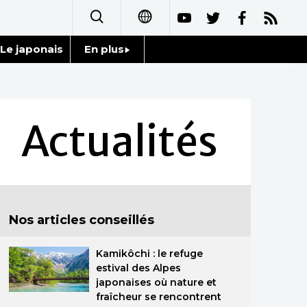
Le japonais
En plus
日本語
Données
English
Séries
Actualités
简体字
Personnages
繁體字
Chroniques
Español
Nos articles conseillés
Images
العربية
Kamikôchi : le refuge
Vidéos
Русский
estival des Alpes
japonaises où nature et
Tokyo
fraîcheur se rencontrent