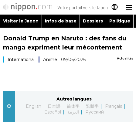
Visiter le Japon
Infos de base
Dossiers
Politique
日本語
Donald Trump en Naruto : des fans du
English
manga expriment leur mécontement
简体字
Visiter le Japon
Actualités
International
Anime
09/06/2026
繁體字
Infos de base
Español
Dossiers
Autres langues
العربية
English
日本語
简体字
繁體字
Français
Politique
Español
العربية
Русский
Русский
Économie