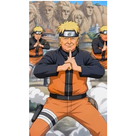
Société
Culture
Gastronomie
Le japonais
En plus
Données
official SNS
Séries
Personnages