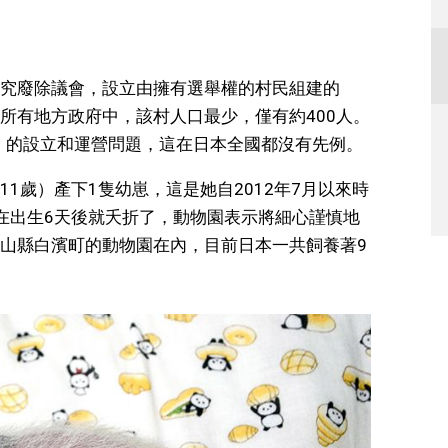
究廢除議會，設立由擁有選舉權的村民組建的
所有地方政府中，該村人口最少，僅有約400人。
會」的設立和運營問題，這在日本全國都沒有先例。
1歲）產下1隻幼崽，這是她自2012年7月以來時
在出生6天後就夭折了，動物園表示將細心謹慎地
山縣白濱町的動物園在內，目前日本一共飼養著9