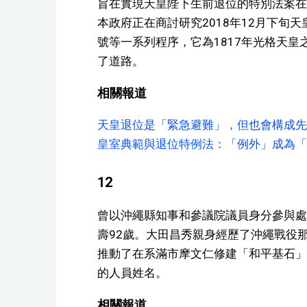
旨在實現天皇陛下生前退位的特別法案在
本政府正在商討研究2018年12月下旬
號等一系列程序，它為1817年光格天皇
了道路。
相關報道
天皇退位是「緊急避難」，但也會構成先
皇室典範與退位特例法：「例外」成為「
12
曾以沖繩縣知事和參議院議員身分參與處
壽92歲。大田昌秀親身經歷了沖繩戰役
推動了在系滿市摩文仁修建「和平基石」
的人員姓名。
相關報道