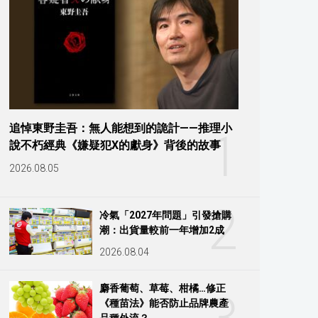
追悼東野圭吾：無人能想到的詭計——推理小
1
說不朽經典《嫌疑犯X的獻身》背後的故事
2026.08.05
2
冷氣「2027年問題」引發搶購
潮：出貨量較前一年增加2成
2026.08.04
麝香葡萄、草莓、柑橘…修正
《種苗法》能否防止品牌農產
品種外流？