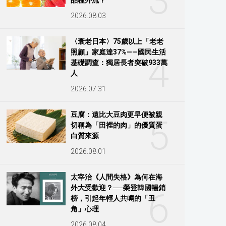
3
2026.08.03
〈衰老日本〉75歲以上「老老
照顧」家庭達37%——國民生活
4
基礎調查：獨居長者突破933萬
人
2026.07.31
豆腐：遠比大豆肉更早便被親
5
切稱為「田裡的肉」的優質蛋
白質來源
2026.08.01
太宰治《人間失格》為何在海
外大受歡迎？──榮登韓國暢銷
6
榜，引起年輕人共鳴的「丑
角」心理
2026.08.04