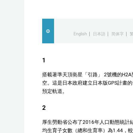
English
日本語
简体字
1
搭載著準天頂衛星「引路」 2號機的H2
空。這是日本政府建立日本版GPS計畫
預定軌道。
2
厚生勞動省公布了2016年人口動態統
均生育子女數（總和生育率）為1.44，較