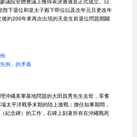
參議院全體會議上獲得表決通過並正式成立。日
天皇陛下退位和皇太子殿下即位以及次年元旦更改年
之後約200年來再次出現的天皇生前退位問題開闢
例
先例」的矛盾
理沖繩美軍基地問題的大田昌秀先生去世，享耆
那場太平洋戰爭末期的陸上激戰；擔任知事期間，
（紀念碑）的工作，石碑上刻著所有在沖繩戰死