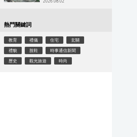
2026.08.02
熱門關鍵詞
教育
禮儀
住宅
玄關
禮貌
脫鞋
時事通信新聞
歷史
觀光旅遊
時尚