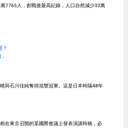
0萬7765人，創戰後最高紀錄，人口自然減少33萬
題？
口」
晴與石川佳純奪得混雙冠軍。這是日本時隔48年
相在東京召開的某國際會議上發表演講時稱，必