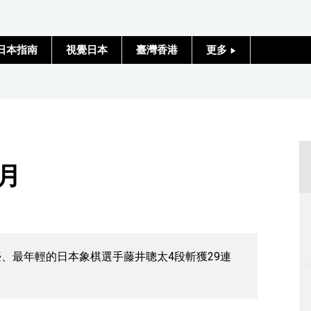
日本指南
視覺日本
臺灣香港
更多
人物訪談
日本入門
政治外交
月
社會
財經
、最年輕的日本象棋選手藤井聰太4段斬獲29連
文化
科學技術