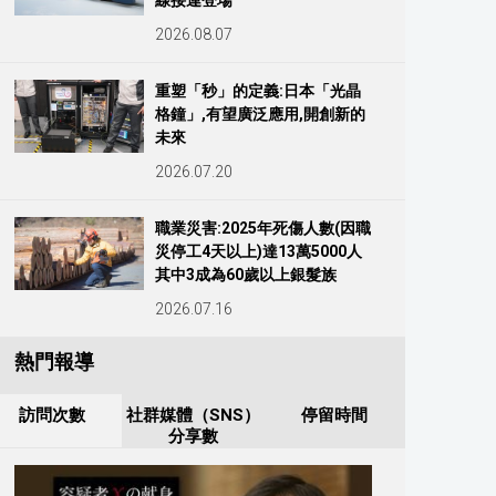
線接連登場
2026.08.07
重塑「秒」的定義:日本「光晶
格鐘」,有望廣泛應用,開創新的
未來
2026.07.20
職業災害:2025年死傷人數(因職
災停工4天以上)達13萬5000人
其中3成為60歲以上銀髮族
2026.07.16
熱門報導
訪問次數
社群媒體（SNS）
停留時間
分享數