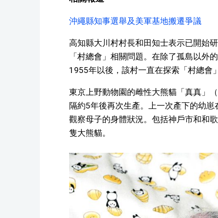
沖繩縣知事選舉及美軍基地搬遷爭議
高知縣大川村村長和田知士表示已開始研
「村總會」相關問題。在除了孤島以外的
1955年以後，該村一直在探索「村總
東京上野動物園的雌性大熊貓「真真」（1
隔約5年後再次生產。上一次產下的幼崽
觀察母子的身體狀況。包括神戶市和和歌
隻大熊貓。