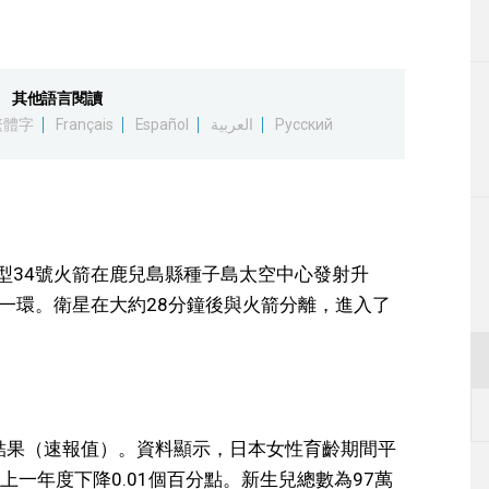
生活
運動
其他語言閱讀
繁體字
Français
Español
العربية
Русский
東京
編輯部通知
A型34號火箭在鹿兒島縣種子島太空中心發射升
的一環。衛星在大約28分鐘後與火箭分離，進入了
計結果（速報值）。資料顯示，日本女性育齡期間平
上一年度下降0.01個百分點。新生兒總數為97萬