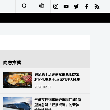
日本語
English
简体字
Français
向您推薦
Español
飽足感十足卻依然健康!日式食
材的代表選手:豆腐料理大匯集
العربية
2026.08.01
Русский
平價夜行列車能否重現江湖?新
型特急與「翌晨抵達」的新幹