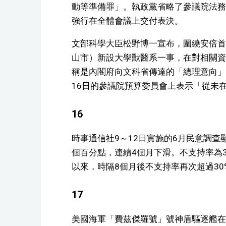
動等準備罪」。執政黨省略了參議院法務
強行在全體會議上交付表決。
文部科學大臣松野博一宣布，圍繞安倍首
山市）新設大學獸醫系一事，在對相關資
稱是內閣府向文科省傳達的「總理意向」
16日的參議院預算委員會上表示「從未
16
時事通信社9～12日實施的6月民意調查顯
個百分點，連續4個月下滑。不支持率為3
以來，時隔8個月後不支持率再次超過30
17
美國海軍「費茲傑羅號」號神盾驅逐艦在