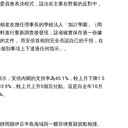
委員會表決程式，該法在主要在野黨的反對中，
相老友擔任理事長的學校法人「加計學園」（岡
料進行重新調查後發現，該省確實保存過一份據
的文件 。而安倍首相則完全否認自己的干預，在
在個別事項上下達過任何指示」。
示，安倍內閣的支持率為45.1%，較上月下降1.5
3.9%，較上月上升5個百分點。這是自去年10月
%。
靜岡縣伊豆半島海域與一艘菲律賓籍貨船相撞。