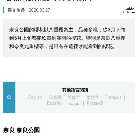
視覺日本
Guide
觀光旅遊
2020.03.27
to Japan
臺灣香港
奈良公園的櫻花以八重櫻為主，品種多樣，從3月下旬
到5月上旬都能欣賞到滿開的櫻花。特別是奈良八重櫻
更多
和奈良九重櫻等，是只有在這裡才能看到的櫻花。
人物訪談
official SNS
日本入門
其他語言閱讀
政治外交
English
日本語
简体字
繁體字
Français
Español
العربية
Русский
社會
奈良 奈良公園
財經