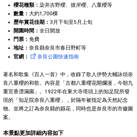
櫻花種類：
染井吉野櫻、彼岸櫻、八重櫻等
文化
數量：
大約1,700棵
歷年賞花佳期：
3月下旬至5月上旬
科學技術
開園時間：
全日開放
門票：
免費
生活
地址：
奈良縣奈良市春日野町等
官網：
奈良公園快速指南
運動
著名和歌集《百人一首》中，收錄了歌人伊勢大輔詠頌奈
娛樂
良八重櫻的和歌。內容是「古都八重櫻花開爛漫，今朝九
重宮香漂滿園」。1922年在東大寺塔頭上的知足院所發
教育
現的「知足院奈良八重櫻」，於隔年被指定為天然紀念
物。並將之訂為奈良縣的縣花，同時也是奈良市的市徽圖
工作勞動
案。
本景點更加詳細內容如下
家庭