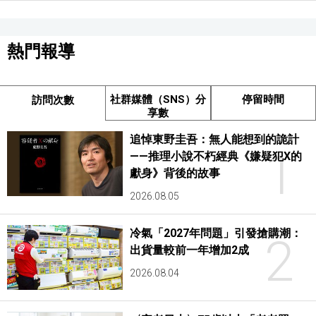
熱門報導
社群媒體（SNS）分
停留時間
訪問次數
享數
追悼東野圭吾：無人能想到的詭計
1
——推理小說不朽經典《嫌疑犯X的
獻身》背後的故事
2026.08.05
冷氣「2027年問題」引發搶購潮：
2
出貨量較前一年增加2成
2026.08.04