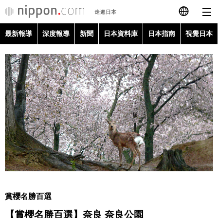
最新報導
深度報導
新聞
日本資料庫
日本指南
視覺日本
日本語
English
简体字
最新報導
Français
深度報導
Español
新聞
العربية
日本資料庫
Русский
賞櫻名勝百選
日本指南
【賞櫻名勝百選】奈良 奈良公園