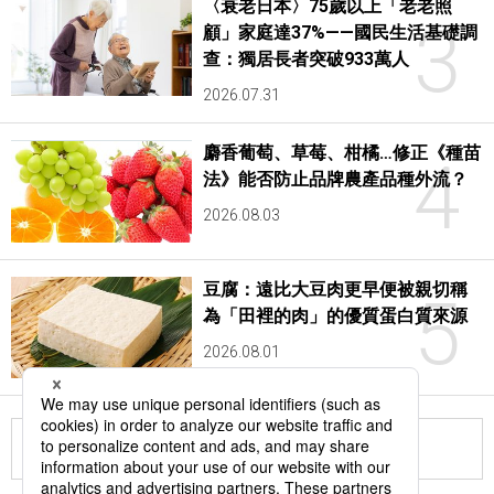
〈衰老日本〉75歲以上「老老照
3
顧」家庭達37%——國民生活基礎調
查：獨居長者突破933萬人
2026.07.31
麝香葡萄、草莓、柑橘…修正《種苗
4
法》能否防止品牌農產品種外流？
2026.08.03
豆腐：遠比大豆肉更早便被親切稱
5
為「田裡的肉」的優質蛋白質來源
2026.08.01
更多