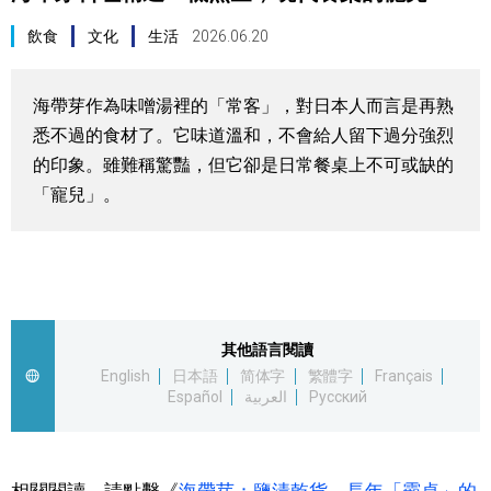
視覺日本
飲食
文化
生活
2026.06.20
臺灣香港
海帶芽作為味噌湯裡的「常客」，對日本人而言是再熟
悉不過的食材了。它味道溫和，不會給人留下過分強烈
更多
的印象。雖難稱驚豔，但它卻是日常餐桌上不可或缺的
「寵兒」。
人物訪談
official SNS
日本入門
政治外交
其他語言閱讀
English
日本語
简体字
繁體字
Français
Español
العربية
Русский
社會
財經
相關閱讀，請點擊《
海帶芽：鹽漬乾貨，長年「霸桌」的