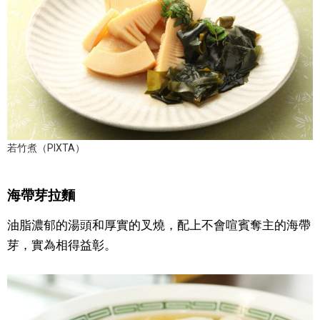
若竹煮（PIXTA）
海帶芽拉麵
油脂濃郁的湯頭和厚實的叉燒，配上不會喧賓奪主的海帶
芽，實為相得益彰。