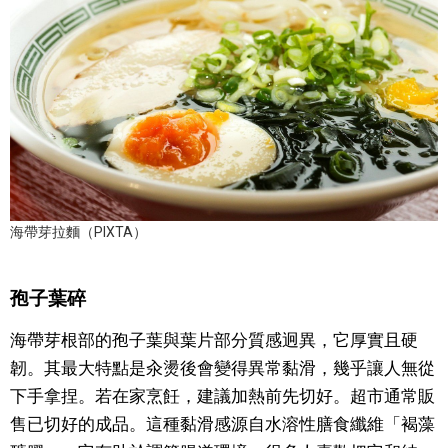
海帶芽拉麵（PIXTA）
孢子葉碎
海帶芽根部的孢子葉與葉片部分質感迥異，它厚實且硬
韌。其最大特點是汆燙後會變得異常黏滑，幾乎讓人無從
下手拿捏。若在家烹飪，建議加熱前先切好。超市通常販
售已切好的成品。這種黏滑感源自水溶性膳食纖維「褐藻