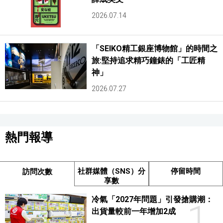
2026.07.14
「SEIKO精工銀座博物館」的時間之
旅:堅持追求精巧鐘錶的「工匠精
神」
2026.07.27
熱門報導
社群媒體（SNS）分
停留時間
訪問次數
享數
冷氣「2027年問題」引發搶購潮：
1
出貨量較前一年增加2成