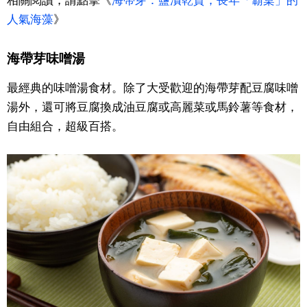
人氣海藻
》
文化
海帶芽味噌湯
科學技術
最經典的味噌湯食材。除了大受歡迎的海帶芽配豆腐味噌
生活
湯外，還可將豆腐換成油豆腐或高麗菜或馬鈴薯等食材，
自由組合，超級百搭。
運動
娛樂
教育
工作勞動
家庭