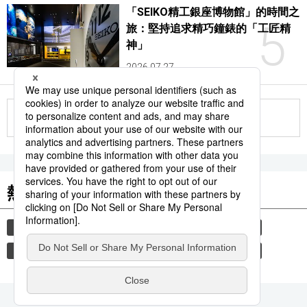
「SEIKO精工銀座博物館」的時間之
5
旅：堅持追求精巧鐘錶的「工匠精
神」
2026.07.27
更多
熱門關鍵詞
文學
書訊
小說
小說家
文藝春秋
東野圭吾
直木賞
教育
禮儀
禮貌