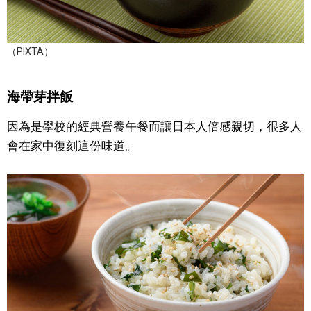
醫療健康
（PIXTA）
語言
海帶芽拌飯
東京
因為是學校的經典營養午餐而讓日本人倍感親切，很多人
會在家中復刻這份味道。
編輯部通知