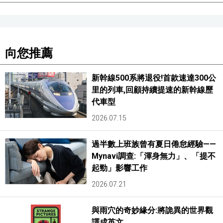
向您推薦
新幹線500系將退役!首款速達300公
里的列車,回顧持續提速的新幹線歷
代車型
2026.07.15
過半數上班族曾有夏日倦怠經驗——
Mynavi調查:「渾身無力」、「提不
起勁」影響工作
2026.07.21
與雨穴的奇妙緣分:將詭異的世界觀
譯成英文