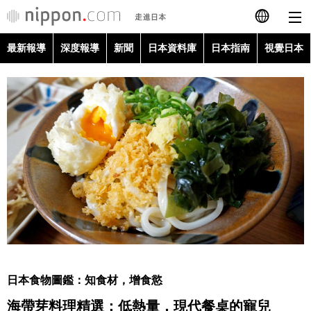
最新報導
深度報導
新聞
日本資料庫
日本指南
視覺日本
日本語
English
简体字
最新報導
Français
深度報導
Español
新聞
العربية
日本資料庫
Русский
日本食物圖鑑：知食材，增食慾
日本指南
海帶芽料理精選：低熱量，現代餐桌的寵兒