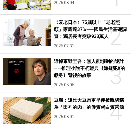
2026.08.04
〈衰老日本〉75歲以上「老老照
2
顧」家庭達37%——國民生活基礎調
查：獨居長者突破933萬人
2026.07.31
追悼東野圭吾：無人能想到的詭計
3
——推理小說不朽經典《嫌疑犯X的
獻身》背後的故事
2026.08.05
豆腐：遠比大豆肉更早便被親切稱
4
為「田裡的肉」的優質蛋白質來源
2026.08.01