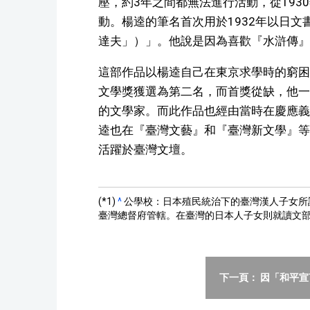
壓，約3年之間都無法進行活動，從19
動。楊逵的筆名首次用於1932年以日
達夫」）」。他說是因為喜歡『水滸傳』
這部作品以楊逵自己在東京求學時的窮困
文學獎獲選為第二名，而首獎從缺，他一
的文學家。而此作品也經由當時在慶應義
逵也在『臺灣文藝』和『臺灣新文學』等
活躍於臺灣文壇。
(*1)
^
公學校：日本殖民統治下的臺灣漢人子女所
臺灣總督府管轄。在臺灣的日本人子女則就讀文
下一頁： 因「和平宣