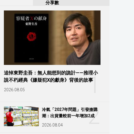
分享數
追悼東野圭吾：無人能想到的詭計——推理小
1
說不朽經典《嫌疑犯X的獻身》背後的故事
2026.08.05
2
冷氣「2027年問題」引發搶購
潮：出貨量較前一年增加2成
2026.08.04