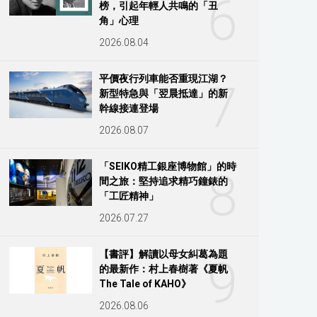
6
榜，引起年輕人共鳴的「丑
角」心理
2026.08.04
平價夜行列車能否重現江湖？
7
新型特急與「翌晨抵達」的新
幹線接連登場
2026.08.07
「SEIKO精工銀座博物館」的時
8
間之旅：堅持追求精巧鐘錶的
「工匠精神」
2026.07.27
【書評】解讀以母女糾葛為題
9
的最新作：村上春樹著《夏帆
The Tale of KAHO》
2026.08.06