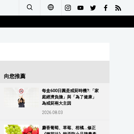
日本語
English
简体字
Français
向您推薦
Español
每盒600日圓是戒菸時機?:「家
庭經濟負擔」與「為了健康」
العربية
為戒菸兩大主因
2026.08.03
Русский
麝香葡萄、草莓、柑橘...修正