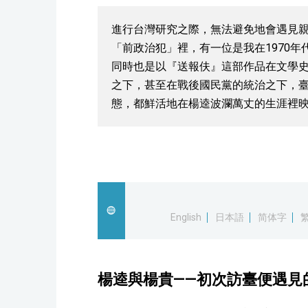
進行台灣研究之際，無法避免地會遇見
「前政治犯」裡，有一位是我在1970
同時也是以『送報伕』這部作品在文學
之下，甚至在戰後國民黨的統治之下，
態，都鮮活地在楊逵波瀾萬丈的生涯裡
English
日本語
简体字
楊逵與楊貴——初次訪臺便遇見