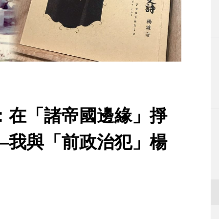
生活
運動
東京
編輯部通知
：在「諸帝國邊緣」掙
―我與「前政治犯」楊