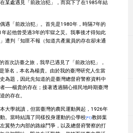
在某處遇見「前政治犯」，而寫下了在1985年結
偶遇「前政治犯」。首先是1980年，時隔7年的
51年起他曾受過3年的牢獄之災。我事後才得知此
」遭判「知匪不報（知道共產黨員的存在卻未通
之間的首次訪臺之旅，我早已遇見了「前政治犯」，
楊逵是筆名，本名為楊貴。由於我的臺灣研究人生當
史為題，因此先知道的是臺灣總督府警察資料中
者──楊貴的存在；接著透過關心殖民地時期臺灣
逵的存在。
本大學就讀，但當臺灣的農民運動興起，1926年
動。當時結識了同樣投身運動的公學校
教師葉
(*1)
左翼勢力內部的路線鬥爭，以及總督府警察的打