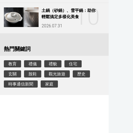
10
土鍋（砂鍋）、雪平鍋：助你
輕鬆搞定多樣化美食
2026.07.31
熱門關鍵詞
教育
禮儀
禮貌
住宅
玄關
脫鞋
觀光旅遊
歷史
時事通信新聞
家庭