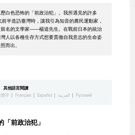
親歷白色恐怖的「前政治犯」。我所遇見的許多
年代前半造訪臺灣時，讓我引為知音的農民運動家，
史留名的文學家――楊逵先生。在戰前日本的統治
臺灣人以各種生存方式想要貫徹自我意志的生命姿
映照而出。
其他語言閱讀
繁體字
Français
Español
العربية
Русский
的「前政治犯」