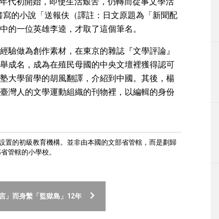
30年代初開始，即使生活艱苦，仍轉而從事文學活
文書寫的小說「送報伕（譯註：日文原題為「新聞配
中的一位英雄李逵，才取了這個筆名。
經驗做為創作素材，在東京的雜誌『文學評論』
舉成名，成為在殖民母國的中央文壇裡獲得認可
塾大學留學的胡風翻譯，介紹到中國。其後，楊
臺灣人的文學運動組織的刊物裡，以編輯的身份
設置的初級教育機構。並非由本國的文部省管轄，而是劃歸
部省管轄的小學校。
言」而身繫「監獄島」12年