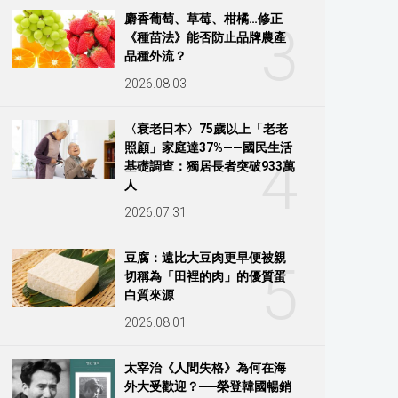
麝香葡萄、草莓、柑橘…修正
3
《種苗法》能否防止品牌農產
品種外流？
2026.08.03
〈衰老日本〉75歲以上「老老
照顧」家庭達37%——國民生活
4
基礎調查：獨居長者突破933萬
人
2026.07.31
豆腐：遠比大豆肉更早便被親
5
切稱為「田裡的肉」的優質蛋
白質來源
2026.08.01
太宰治《人間失格》為何在海
外大受歡迎？──榮登韓國暢銷