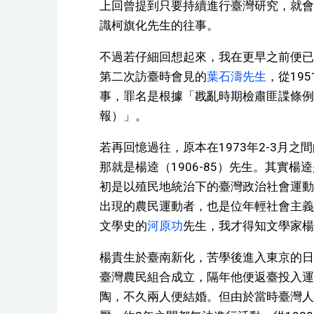
上回曾提到只要持續進行臺灣研究，就會
識柯旗化先生的往事。
不過若仔細回想起來，我在更早之前便已
第二次訪臺時會見的
葉石濤先生
，從19
事，罪名是根據「戡亂時期檢肅匪諜條例
報）」。
若再回憶過往，原本在1973年2-3月
那就是楊逵（1906-85）先生。其實
初是以殖民地統治下的臺灣政治社會運動
出現的農民運動者，也是位年輕社會主義
文學史的
河原功
先生，我才得知文學家楊
楊貴生於臺南新化，苦學後進入東京的日
臺灣農民組合成立，隔年他便返臺投入運
陶，不久兩人便結婚。但由於當時臺灣人