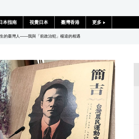
日本指南
視覺日本
臺灣香港
更多
人物訪談
生的臺灣人――我與「前政治犯」楊逵的相遇
日本入門
政治外交
社會
財經
文化
科學技術