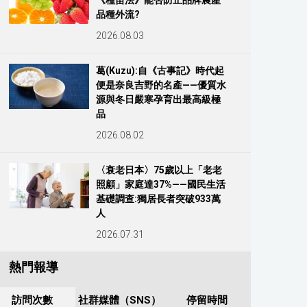
《種苗法》能否防止品牌農產
品種外流?
2026.08.03
葛(Kuzu):自《古事記》時代起
便是奈良吉野的名產——優質水
源與冬日嚴寒孕育出最高級極
品
2026.08.02
〈衰老日本〉75歲以上「老老
照顧」家庭達37%——國民生活
基礎調查:獨居長者突破933萬
人
2026.07.31
熱門報導
訪問次數
社群媒體（SNS）
停留時間