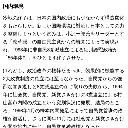
国内環境
冷戦の終了は、日本の国内政治にも少なからず構造変化
をもたらした。新しい国際環境に対応し日本としての力
を整備しようという試みは、小沢一郎氏をリーダーとす
る「改革派」の自由民主党からの離党によって実現さ
れ、1993年に非自民8党派連立による細川護煕政権が
「55年体制」をひとまず終了させた。
けれども、政治改革の根幹たるべき、効果的に機能する
2大政党制度の確立には至らなかった。自民党からの強
烈な巻き返しと8党派連立のかじ取りの失敗から、1994
年に社会党、自民党、新党さきがけの3党連立による村
山富市内閣の成立という変則状況に発展。結局のとこ
ろ、1996年1月の橋本内閣発足によって自民党首班の政
権が復活し、さらに同年11月には社会党と新党さきがけ
が閣外協力に転じ、自民党単独政権となった。