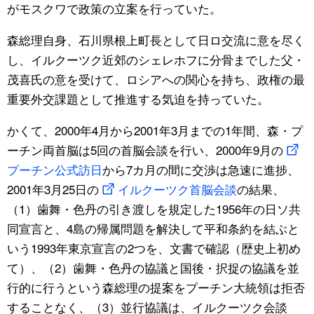
がモスクワで政策の立案を行っていた。
森総理自身、石川県根上町長として日ロ交流に意を尽く
し、イルクーツク近郊のシェレホフに分骨までした父・
茂喜氏の意を受けて、ロシアへの関心を持ち、政権の最
重要外交課題として推進する気迫を持っていた。
かくて、2000年4月から2001年3月までの1年間、森・プ
ーチン両首脳は5回の首脳会談を行い、2000年9月の
プーチン公式訪日
から7カ月の間に交渉は急速に進捗、
2001年3月25日の
イルクーツク首脳会談
の結果、
（1）歯舞・色丹の引き渡しを規定した1956年の日ソ共
同宣言と、4島の帰属問題を解決して平和条約を結ぶと
いう1993年東京宣言の2つを、文書で確認（歴史上初め
て）、（2）歯舞・色丹の協議と国後・択捉の協議を並
行的に行うという森総理の提案をプーチン大統領は拒否
することなく、（3）並行協議は、イルクーツク会談