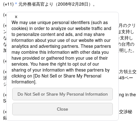
(※11)
^
元外務省高官より（2008年2月28日）。
(※12)
^
元外務省高官より（2008年2月28日）。
(※13)
^
1997年10月の江沢民国家主席訪米や1998年6月〜7月のクリ
ントン大統領訪中の際、クリントン大統領は「台湾の独立は支持し
ない」「『2つの中国』または『1つの中国、1つの台湾』を支持し
ない」「主権国家であることを加盟要件とする国際組織への台湾の
加盟を支持しない」という「3つのノー」を中国に対して表明した。
(※14)
^
元外務省高官より（2008年2月28日）。
(※15)
^
小渕総理の対ロシア外交については、東郷和彦『北方領土交
渉秘録、失われた五度の機会』（新潮社、2007年）332－349ペー
ジ参照。
(※16)
^
森外交については、Togo, “Japan’s Strategic Thinking in the
Second Half of the 1990’s,” pp. 98–102 を参照。
(※17)
^
森総理の対ロシア外交については、東郷『北方領土交渉秘
録』380－476ページ参照。