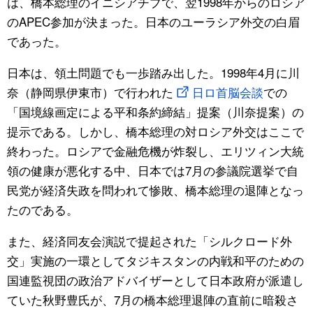
は、橋本総理のイニシアチブで、翌1998年からのロシア
のAPEC参加が決まった。日本のユーラシア外交の白眉
であった。
日本は、領土問題でも一歩踏み出した。1998年4月に川
奈（静岡県伊東市）で行われた
日ロ首脳会談
での
「国境線画定による平和条約締結」提案（川奈提案）の
提示である。しかし、橋本総理の対ロシア外交はここで
終わった。ロシアで金融危機が炸裂し、エリツィン大統
領の健康が悪化する中、日本では7月の参議院選挙で自
民党が経済失政を問われて惨敗、橋本総理の退陣となっ
たのである。
また、経済同友会演説で提起された「シルクロード外
交」実施の一環としてタジキスタンの内戦和平のための
国連監視団の政治アドバイザーとして日本政府が派遣し
ていた秋野豊氏が、7月の橋本総理退陣の直前に暗殺さ