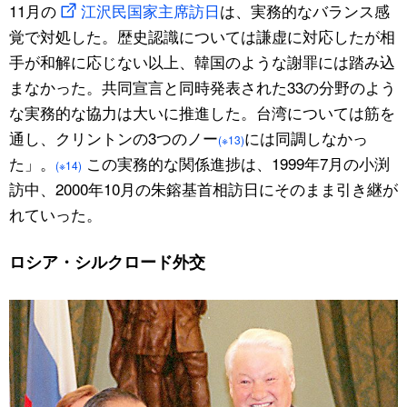
11月の
江沢民国家主席訪日
は、実務的なバランス感
覚で対処した。歴史認識については謙虚に対応したが相
手が和解に応じない以上、韓国のような謝罪には踏み込
まなかった。共同宣言と同時発表された33の分野のよう
な実務的な協力は大いに推進した。台湾については筋を
通し、クリントンの3つのノー
には同調しなかっ
(※13)
た」。
この実務的な関係進捗は、1999年7月の小渕
(※14)
訪中、2000年10月の朱鎔基首相訪日にそのまま引き継が
れていった。
ロシア・シルクロード外交