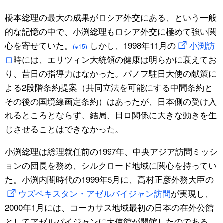
橋本総理の最大の成果がロシア外交にある、という一般
的な記憶の中で、小渕総理もロシア外交に極めて強い関
心を寄せていた。
しかし、1998年11月の
小渕訪
(※15)
ロ
時には、エリツィン大統領の健康は明らかに衰えてお
り、昔日の指導力はなかった。パノフ駐日大使の献策に
よる2段階条約提案（共同立法を可能にする中間条約と
その後の国境線画定条約）はあったが、日本側の受け入
れるところとならず、結局、日ロ関係に大きな動きを生
じさせることはできなかった。
小渕総理は総理就任前の1997年、中央アジア訪問ミッシ
ョンの団長を務め、シルクロード地域に関心を持ってい
た。小渕内閣時代の1999年5月に、高村正彦外務大臣の
ウズベキスタン・アゼルバイジャン訪問
が実現し、
2000年1月には、コーカサス地域最初の日本の在外公館
としてアゼルバイジャンに大使館が開館したのである。