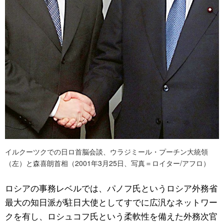
イルクーツクでの日ロ首脳会談、ウラジミール・プーチン大統領
（左）と森喜朗首相（2001年3月25日、写真＝ロイター/アフロ）
ロシアの事務レベルでは、パノフ氏というロシア外務省
最大の知日派が駐日大使としてすでに広汎なネットワー
クを有し、ロシュコフ氏という柔軟性を備えた外務次官