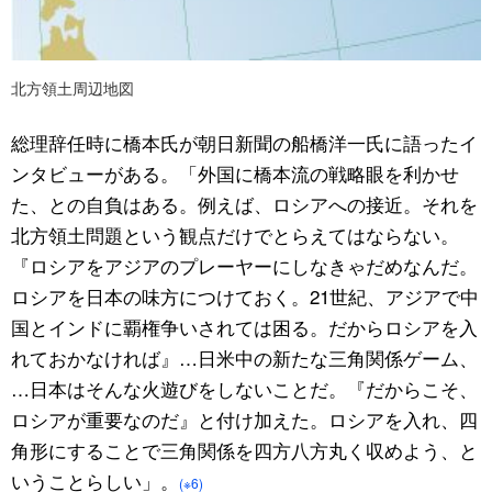
北方領土周辺地図
総理辞任時に橋本氏が朝日新聞の船橋洋一氏に語ったイ
ンタビューがある。「外国に橋本流の戦略眼を利かせ
た、との自負はある。例えば、ロシアへの接近。それを
北方領土問題という観点だけでとらえてはならない。
『ロシアをアジアのプレーヤーにしなきゃだめなんだ。
ロシアを日本の味方につけておく。21世紀、アジアで中
国とインドに覇権争いされては困る。だからロシアを入
れておかなければ』…日米中の新たな三角関係ゲーム、
…日本はそんな火遊びをしないことだ。『だからこそ、
ロシアが重要なのだ』と付け加えた。ロシアを入れ、四
角形にすることで三角関係を四方八方丸く収めよう、と
いうことらしい」。
(※6)