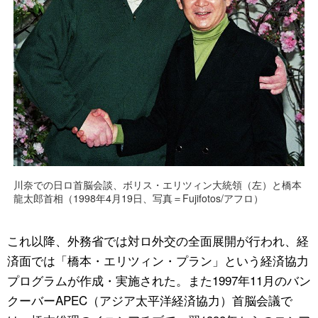
川奈での日ロ首脳会談、ボリス・エリツィン大統領（左）と橋本
龍太郎首相（1998年4月19日、写真＝Fujifotos/アフロ）
これ以降、外務省では対ロ外交の全面展開が行われ、経
済面では「橋本・エリツィン・プラン」という経済協力
プログラムが作成・実施された。また1997年11月のバン
クーバーAPEC（アジア太平洋経済協力）首脳会議で