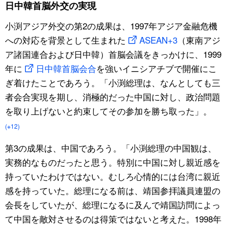
日中韓首脳外交の実現
小渕アジア外交の第2の成果は、1997年アジア金融危機
への対応を背景として生まれた
ASEAN+3
（東南アジ
ア諸国連合および日中韓）首脳会議をきっかけに、1999
年に
日中韓首脳会合
を強いイニシアチブで開催にこ
ぎ着けたことであろう。「小渕総理は、なんとしても三
者会合実現を期し、消極的だった中国に対し、政治問題
を取り上げないと約束してその参加を勝ち取った」。
(※12)
第3の成果は、中国であろう。「小渕総理の中国観は、
実務的なものだったと思う。特別に中国に対し親近感を
持っていたわけではない。むしろ心情的には台湾に親近
感を持っていた。総理になる前は、靖国参拝議員連盟の
会長をしていたが、総理になるに及んで靖国訪問によっ
て中国を敵対させるのは得策ではないと考えた。1998年