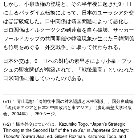
しかし、小泉政権の登場と、その半年後に起きた9・11
によるパラダイム転換によって、日本のユーラシア外交
はほぼ破綻した。日中関係は靖国問題によって悪化し、
日ロ関係はイルクーツクの到達点を自ら破壊、サッカー
ワールドカップの共同開催や韓流現象が生じた日韓関係
も竹島をめぐる「外交戦争」に取って代わられる。
日本外交は、9・11への対応の素早さにより小泉・ブッ
シュの盟友関係が構築されて、「戦後最高」といわれた
日米関係に偏していったのである。
(※1)
^
青山瑠妙「冷戦後中国の対米認識と米中関係」、国分良成編
『現代東アジアと日本2 中国政治と東アジア』（慶応義塾大学出版
会、2004年）、250ページ。
(※2)
^
橋本外交については、Kazuhiko Togo, “Japan’s Strategic
Thinking in the Second Half of the 1990’s,” in
Japanese Strategic
Thought Toward Asia
, ed. Gilbert Rozman, Kazuhiko Togo, and