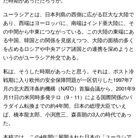
た時期があっただろうか。
公式SNS
ユーラシアとは、日本列島の西側に広がる巨大な大陸で
あり、西端はヨーロッパに、南端はインド亜大陸に、そ
の中間から中東につながっている。この大陸の東端にあ
る中国、韓国との関係を見据えつつ、大陸の面積の多く
を占めるロシアや中央アジア諸国との連携を深めようと
いうのがユーラシア外交である。
私は、そうした時期があったと思う。それは、ポスト冷
戦期に入り欧州の安全保障問題が一区切りした1997年7
月の北大西洋条約機構（NATO）首脳会議から、2001年9
月11日の米同時多発テロ（9・11）による国際関係のパ
ラダイム転換までの約4年間、日本の総理大臣でいえ
ば、橋本龍太郎、小渕恵三、森喜朗の3人の時代であっ
た。
本稿では、この4年間に展開された日本の「ユーラシア