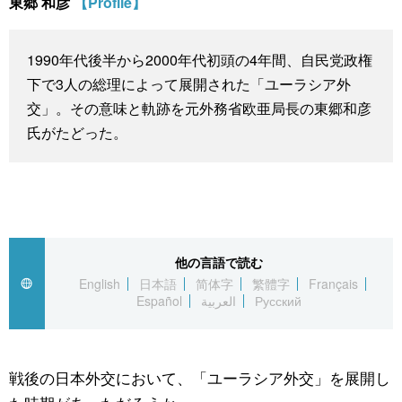
東郷 和彦
【Profile】
スポーツ・東京2020
文化
動画/Live
1990年代後半から2000年代初頭の4年間、自民党政権
科学・技術
Books
下で3人の総理によって展開された「ユーラシア外
交」。その意味と軌跡を元外務省欧亜局長の東郷和彦
暮らし
Cinema
氏がたどった。
スポーツ・東京2020
Topics
Images
他の言語で読む
People
English
日本語
简体字
繁體字
Français
Español
العربية
Русский
東京
戦後の日本外交において、「ユーラシア外交」を展開し
お知らせ