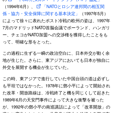
（1994年6月）、
「NATOとロシア連邦間の相互関
係・協力・安全保障に関する基本決定」
（1997年5月）
によって徐々に表れたポスト冷戦の欧州の姿は、1997年
7月のマドリッドNATO首脳会議でポーランド、ハンガリ
ー、チェコがNATO加盟への交渉権を獲得したことをも
って、明確な形をとった。
この過程に生ずる一瞬の政治空白に、日本外交が動く余
地が生じた。さらに、東アジアにおいても日本が独自に
外交を展開する機会が生じていた。
この時、東アジアで進行していた中国台頭の道は必ずし
も平坦ではなかった。1978年に鄧小平によって開始され
た改革・開放路線は、冷戦終了と機を同じくして起きた
1989年6月の天安門事件によって大きな衝撃を被った
が、1992年の鄧小平の南巡講話によって「改革開放」の