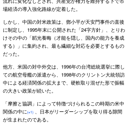
流れに変化なしとされ、共産党が権力を維持する下で市
場経済の導入強化路線が定着した。
しかし、中国の対米政策は、鄧小平が天安門事件の直後
に制定し、1995年末に公開された「24字方針」、とりわ
けその中の「韜光養晦（才能を隠し、国内の能力を養成
する）」に集約され、最も繊細な対応を必要とするもの
だった。
他方、米国の対中外交は、1996年の台湾総統選挙に際し
ての航空母艦の派遣から、1998年のクリントン大統領訪
中による経済関係の拡大まで、硬軟取り混ぜた形で振幅
の大きい政策が続いた。
「摩擦と協調」によって特徴づけられるこの時期の米中
関係の中に
、日本がリーダーシップを取り得る隙間
(※1)
が生まれたのである。