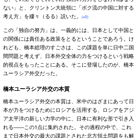
ない」と、クリントン大統領に「ボク流の中国に対する
考え方」を縷々（るる）説いた。
(※5)
この「独自の努力」は、一義的には、日本として中国と
の関係には責任ある政策をとるということであろう。け
れども、橋本総理のすごさは、この課題を単に日中二国
間問題と考えず、日本外交全体の力をつけるという戦略
的視点をもったことにある。そこに登場したのが、橋本
ユーラシア外交だった。
橋本ユーラシア外交の本質
橋本ユーラシア外交の本質は、米中のはざまにあって日
本が力をつけるためにロシアを活用する、ロシアをアジ
ア太平洋の新しい力学の中に、日本に有利な形で引き入
れる――この1点に集約された。その過程の中で、これ
まで日本外交の最大の課題とされた北方領土問題をも解