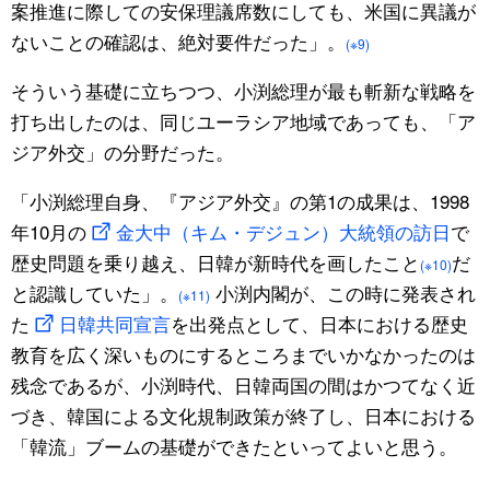
案推進に際しての安保理議席数にしても、米国に異議が
ないことの確認は、絶対要件だった」。
(※9)
そういう基礎に立ちつつ、小渕総理が最も斬新な戦略を
打ち出したのは、同じユーラシア地域であっても、「ア
ジア外交」の分野だった。
「小渕総理自身、『アジア外交』の第1の成果は、1998
年10月の
金大中（キム・デジュン）大統領の訪日
で
歴史問題を乗り越え、日韓が新時代を画したこと
だ
(※10)
と認識していた」。
小渕内閣が、この時に発表され
(※11)
た
日韓共同宣言
を出発点として、日本における歴史
教育を広く深いものにするところまでいかなかったのは
残念であるが、小渕時代、日韓両国の間はかつてなく近
づき、韓国による文化規制政策が終了し、日本における
「韓流」ブームの基礎ができたといってよいと思う。