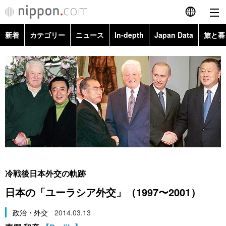
新着
カテゴリー
ニュース
In-depth
Japan Data
旅と暮
English
政治・外交
Topics
简体字
経済・ビジネス
Images
繁體字
カテゴリー
国際・海外
People
Français
政治・外交
ニュース
社会
東京
Español
経済・ビジネス
トップ
In-depth
文化
お知らせ
العربية
冷戦後日本外交の軌跡
国際
アーカイブ
Japan Data
科学・技術
日本の「ユーラシア外交」（1997〜2001）
Русский
社会
旅と暮らし
政治・外交
2014.03.13
暮らし