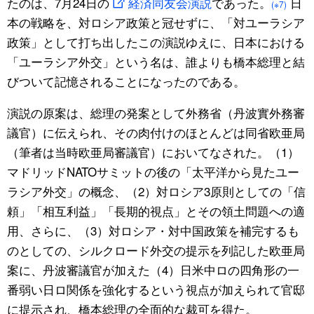
たのは、7月24日の
経済同友会演説
であった。
日
(※7)
本の戦略を、対ロシア政策と冠せずに、「対ユーラシア
政策」として打ち出したこの演説ゆえに、日本における
「ユーラシア外交」という名は、誰よりも橋本総理と結
びついて記憶されることになったのである。
演説の原案は、総理の発案として外務省（丹波實外務審
議官）に伝えられ、その肉付けのほとんどは同省欧亜局
（筆者は当時欧亜局審議官）においてなされた。（1）
マドリッドNATOサミットの後の「太平洋から見たユー
ラシア外交」の概念、（2）対ロシア3原則としての「信
頼」「相互利益」「長期的視点」とその領土問題への適
用、さらに、（3）対ロシア・対中国政策を補完するも
のとしての、シルクロード外交の提示を列記した欧亜局
案に、丹波審議官が加えた（4）日米中ロの四角形の一
番弱い日ロ関係を強化するという視点が加えられて官邸
に提示され、橋本総理の全面的な裁可を得た。