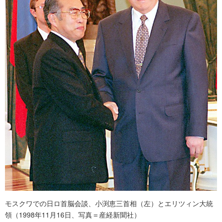
モスクワでの日ロ首脳会談、小渕恵三首相（左）とエリツィン大統
領（1998年11月16日、写真＝産経新聞社）