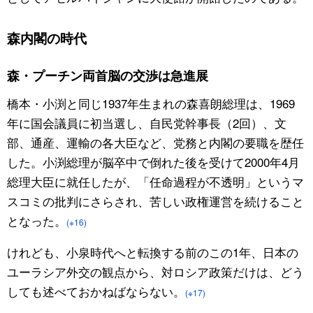
森内閣の時代
森・プーチン両首脳の交渉は急進展
橋本・小渕と同じ1937年生まれの森喜朗総理は、1969
年に国会議員に初当選し、自民党幹事長（2回）、文
部、通産、運輸の各大臣など、党務と内閣の要職を歴任
した。小渕総理が脳卒中で倒れた後を受けて2000年4月
総理大臣に就任したが、「任命過程が不透明」というマ
スコミの批判にさらされ、苦しい政権運営を続けること
となった。
(※16)
けれども、小泉時代へと転換する前のこの1年、日本の
ユーラシア外交の観点から、対ロシア政策だけは、どう
しても述べておかねばならない。
(※17)