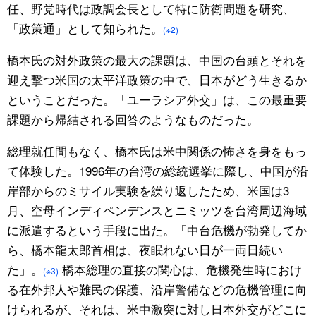
任、野党時代は政調会長として特に防衛問題を研究、
「政策通」として知られた。
(※2)
橋本氏の対外政策の最大の課題は、中国の台頭とそれを
迎え撃つ米国の太平洋政策の中で、日本がどう生きるか
ということだった。「ユーラシア外交」は、この最重要
課題から帰結される回答のようなものだった。
総理就任間もなく、橋本氏は米中関係の怖さを身をもっ
て体験した。1996年の台湾の総統選挙に際し、中国が沿
岸部からのミサイル実験を繰り返したため、米国は3
月、空母インディペンデンスとニミッツを台湾周辺海域
に派遣するという手段に出た。「中台危機が勃発してか
ら、橋本龍太郎首相は、夜眠れない日が一両日続い
た」。
橋本総理の直接の関心は、危機発生時におけ
(※3)
る在外邦人や難民の保護、沿岸警備などの危機管理に向
けられるが、それは、米中激突に対し日本外交がどこに