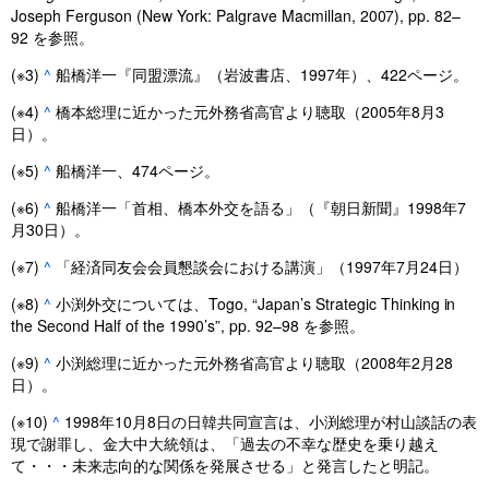
Joseph Ferguson (New York: Palgrave Macmillan, 2007), pp. 82–
92 を参照。
(※3)
^
船橋洋一『同盟漂流』（岩波書店、1997年）、422ページ。
(※4)
^
橋本総理に近かった元外務省高官より聴取（2005年8月3
日）。
(※5)
^
船橋洋一、474ページ。
(※6)
^
船橋洋一「首相、橋本外交を語る」（『朝日新聞』1998年7
月30日）。
(※7)
^
「経済同友会会員懇談会における講演」（1997年7月24日）
(※8)
^
小渕外交については、Togo, “Japan’s Strategic Thinking in
the Second Half of the 1990’s”, pp. 92–98 を参照。
(※9)
^
小渕総理に近かった元外務省高官より聴取（2008年2月28
日）。
(※10)
^
1998年10月8日の日韓共同宣言は、小渕総理が村山談話の表
現で謝罪し、金大中大統領は、「過去の不幸な歴史を乗り越え
て・・・未来志向的な関係を発展させる」と発言したと明記。