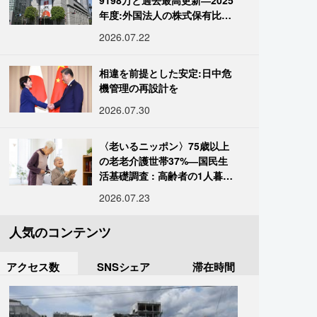
9198万と過去最高更新―2025
年度:外国法人の株式保有比率
は34.7%に
2026.07.22
相違を前提とした安定:日中危
機管理の再設計を
2026.07.30
〈老いるニッポン〉75歳以上
の老老介護世帯37%―国民生
活基礎調査 : 高齢者の1人暮ら
し933万人超
2026.07.23
人気のコンテンツ
アクセス数
SNSシェア
滞在時間