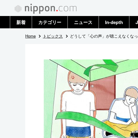
新着
カテゴリー
ニュース
In-depth
J
政治・外交
トップ
Home
トピックス
どうして「心の声」が聴こえなくなっ
経済・ビジネス
アーカイブ
国際
社会
文化
科学・技術
暮らし