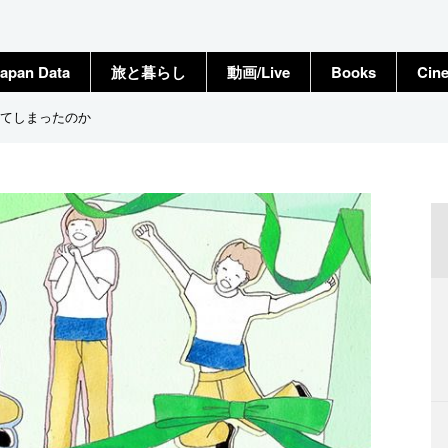
apan Data
旅と暮らし
動画/Live
Books
Cin
てしまったのか