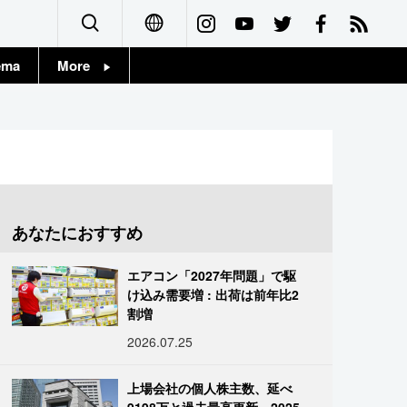
ema
More
English
Topics
简体字
Images
繁體字
People
Français
あなたにおすすめ
東京
Español
エアコン「2027年問題」で駆
お知らせ
け込み需要増 : 出荷は前年比2
العربية
割増
2026.07.25
Русский
上場会社の個人株主数、延べ