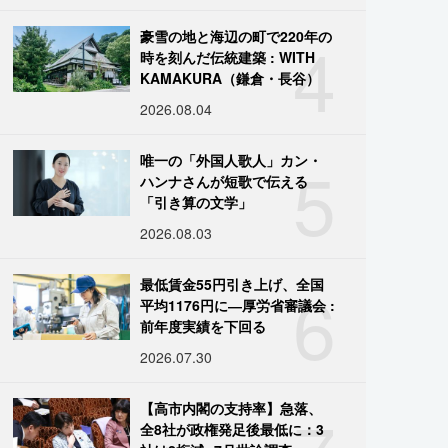
4
豪雪の地と海辺の町で220年の
時を刻んだ伝統建築 : WITH
KAMAKURA（鎌倉・長谷）
2026.08.04
5
唯一の「外国人歌人」カン・
ハンナさんが短歌で伝える
「引き算の文学」
2026.08.03
6
最低賃金55円引き上げ、全国
平均1176円に―厚労省審議会 :
前年度実績を下回る
2026.07.30
【高市内閣の支持率】急落、
全8社が政権発足後最低に：3