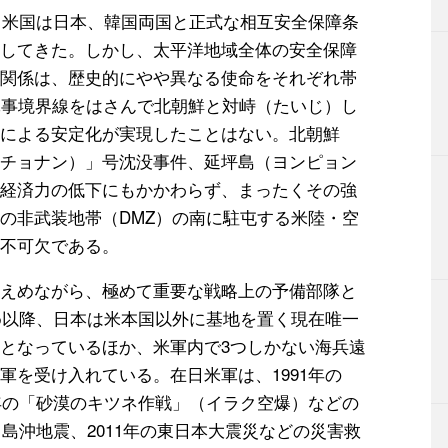
来、米国は日本、韓国両国と正式な相互安全保障条
してきた。しかし、太平洋地域全体の安全保障
関係は、歴史的にやや異なる使命をそれぞれ帯
軍事境界線をはさんで北朝鮮と対峙（たいじ）し
による安定化が実現したことはない。北朝鮮
チョナン）」号沈没事件、延坪島（ヨンピョン
経済力の低下にもかかわらず、まったくその強
の非武装地帯（DMZ）の南に駐屯する米陸・空
不可欠である。
えめながら、極めて重要な戦略上の予備部隊と
初め以降、日本は米本国以外に基地を置く現在唯一
となっているほか、米軍内で3つしかない海兵遠
軍を受け入れている。在日米軍は、1991年の
8年の「砂漠のキツネ作戦」（イラク空爆）などの
ラ島沖地震、2011年の東日本大震災などの災害救