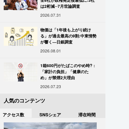
全8社が政権発足後最低に:3社
は2桁減─7月世論調査
2026.07.31
物価は「1年後も上がり続け
る」が過去最高の9割:中東情勢
が響く―日銀調査
2026.08.01
1箱600円がたばこのやめ時? :
「家計の負担」「健康のた
め」が禁煙2大理由
2026.07.23
人気のコンテンツ
アクセス数
SNSシェア
滞在時間