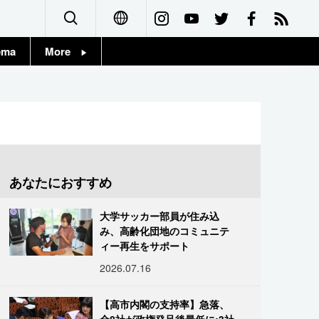
ema
More
English
Topics
简体字
Images
繁體字
People
Français
あなたにおすすめ
東京
Español
大学サッカー部員が住み込
お知らせ
み、高齢化団地のコミュニテ
العربية
ィー再生をサポート
2026.07.16
Русский
【高市内閣の支持率】急落、