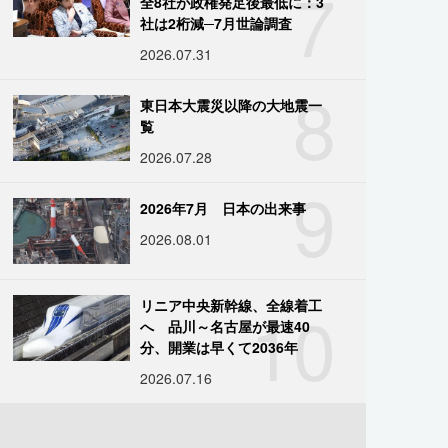
7
全8社が政権発足後最低に：3
社は2桁減─7月世論調査
2026.07.31
8
東日本大震災以降の大地震一
覧
2026.07.28
9
2026年7月 日本の出来事
2026.08.01
10
リニア中央新幹線、全線着工
へ 品川～名古屋が最速40
分、開業は早くて2036年
2026.07.16