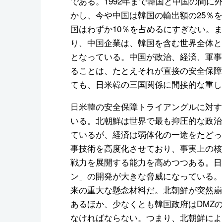
である。1992年まで韓国と中国の間
かし、今や中国は韓国の輸出額の25％
国はわずか10％を占めるにすぎない。
り、中国企業は、韓国を含む世界全体と
となっている。中国が政治、経済、軍事
ることは、たとえそれが直接の安全保障
ても、日米韓の三国関係に間接的な重し
日米韓の安全保障トライアングルに対す
いる。北朝鮮は世界で最も抑圧的な政治
ているが、経済は弱体化の一途をたどっ
事技術を高度化させており、事実上の核
戦力を展開する能力を高めつつある。日
ン」の開発が大きな脅威になっている。
来の重大な懸念材料だ。北朝鮮が突然崩
あるほか、少なくとも韓国政府はDMZ
なければならない。つまり、北朝鮮によ