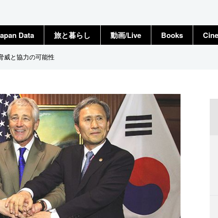
apan Data
旅と暮らし
動画/Live
Books
Cin
脅威と協力の可能性