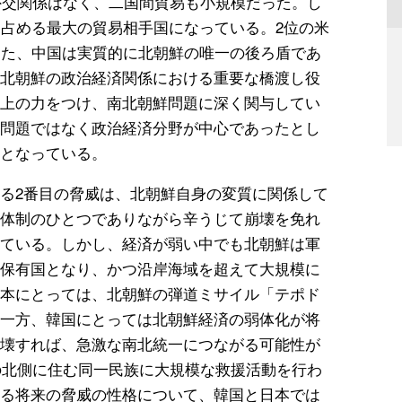
に外交関係はなく、二国間貿易も小規模だった。し
を占める最大の貿易相手国になっている。2位の米
また、中国は実質的に北朝鮮の唯一の後ろ盾であ
北朝鮮の政治経済関係における重要な橋渡し役
上の力をつけ、南北朝鮮問題に深く関与してい
問題ではなく政治経済分野が中心であったとし
となっている。
る2番目の脅威は、北朝鮮自身の変質に関係して
体制のひとつでありながら辛うじて崩壊を免れ
ている。しかし、経済が弱い中でも北朝鮮は軍
保有国となり、かつ沿岸海域を超えて大規模に
本にとっては、北朝鮮の弾道ミサイル「テポド
一方、韓国にとっては北朝鮮経済の弱体化が将
壊すれば、急激な南北統一につながる可能性が
の北側に住む同一民族に大規模な救援活動を行わ
る将来の脅威の性格について、韓国と日本では