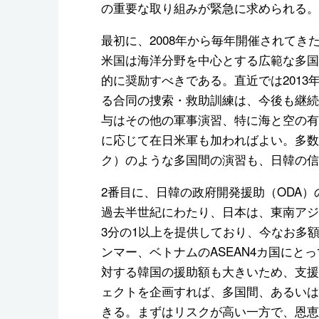
の重要な取り組みが緊急に求められる。
最初に、2008年から毎年開催されてき
米国は海洋分野を中心とする広範な多国
的に奨励すべきである。直近では2013
る合同の捜索・救助訓練は、今後も継続
与はその他の軍事演習、特に海と空の有
に応じて在日米軍も加わればよい。多数
ク）のような多国間の演習も、日韓の信
2番目に、日韓の政府開発援助（ODA
過去半世紀にわたり、日本は、東南アジア
3分の1以上を提供しており、今なお多
ンマー、ベトナムのASEAN4カ国に
対する韓国の援助額も大きいため、支援
ェクトを企画すれば、多国間、あるいは
きる。まずはリスクが高い一方で、恩恵