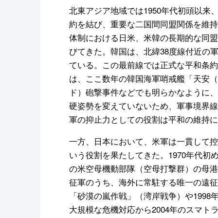
北東アジア地域では1950年代初頭以
約を結び、重要な二国間同盟関係を維持
体制における日米、米韓の長期的な同盟
びてきた。韓国は、北緯38度線付近の
ている。この最前線では正式な平和条約
は、ここ数年の韓国海軍哨戒艦「天安（
ド）砲撃事件などでも明らかなように、
硬姿勢を変えていないため、軍事境界線
軍の抑止力としての役割は平和の維持に
一方、日本において、米軍は一貫して控
いう役割を果たしてきた。1970年代
の米空母機動部隊（空母打撃群）の母港
征軍のうち、海外に常駐する唯一の遠征
「砂漠の嵐作戦」（湾岸戦争）や199
大規模な危機対応から2004年のスマト