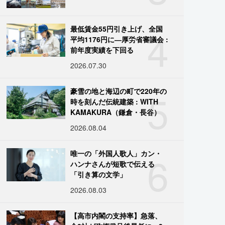
4
最低賃金55円引き上げ、全国
平均1176円に―厚労省審議会 :
前年度実績を下回る
2026.07.30
5
豪雪の地と海辺の町で220年の
時を刻んだ伝統建築 : WITH
KAMAKURA（鎌倉・長谷）
2026.08.04
6
唯一の「外国人歌人」カン・
ハンナさんが短歌で伝える
「引き算の文学」
2026.08.03
【高市内閣の支持率】急落、