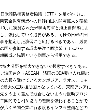
た日米韓防衛実務者協議（DTT）を足がかりに、
間安全保障構想への日韓両国の関与拡大を積極
年10月に実施された米韓両海軍と海上自衛隊によ
し、強化していく必要がある。同様の日韓の関
事を想定した演習にも広げるべきであり、必要
の国が参加する環太平洋合同演習（リムパッ
頼醸成と協調という側面から活用できる。
）の協力分野を拡大できないか模索すべきである。
諸国連合（ASEAN）諸国のODA受け入れ額の
額の支援を受けているカンボジア、ラオス、ミャ
とって最大の正味援助国となっている。東南アジアに
先をうまく選んで競合しないような援助プロジ
二国間でも相互協力の態勢を強化することがで
が広く民間企業に行き渡るインフラ整備などの