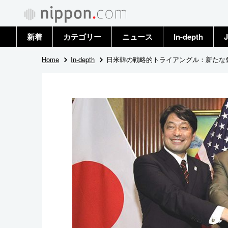
新着
カテゴリー
ニュース
In-depth
J
政治・外交
トップ
Home
In-depth
日米韓の戦略的トライアングル：新たな
経済・ビジネス
アーカイブ
国際
社会
文化
科学・技術
暮らし