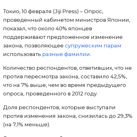
Фото/Видео
Токио, 10 февраля (Jiji Press) – Опрос,
проведенный кабинетом министров Японии,
Разделы
показал, что около 40% японцев
поддерживают предложенное изменение
Люди
Популярные статьи
закона, позволяющее
супружеским парам
использовать
разные фамилии
.
Блог
Японский язык
official SNS
Количество респондентов, ответивших, что не
против пересмотра закона, составило 42,5%,
Политика
Японский калейдоскоп
что на 7% выше, чем во время предыдущего
опроса, проведенного в 2012 году.
Экономика
Семья
Доля респондентов, которые выступали
Общество
Еда и напитки
против изменения закона, снизилась до 29,3%
(на 7,1% меньше).
Культура