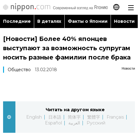
Последние
В деталях
Факты о Японии
Новости
日本語
[Новости] Более 40% японцев
English
выступают за возможность супругам
简体字
носить разные фамилии после брака
Последние
Новости
Общество
13.02.2018
繁體字
В деталях
Français
Факты о Японии
Español
Читать на другом языке
Новости
العربية
English
日本語
简体字
繁體字
Français
Español
العربية
Русский
Путеводитель по Японии