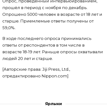
Опрос, проведенный интервьюированием,
прошёл в период с ноября по декабрь.
Жизнь
Опрошено 5000 человек в возрасте от 18 лет и
старше. Приемлемые ответы получены от
Технологии
59,0%.
Токио
В ходе последнего опроса принимались
ответы от респондентов в том числе в
От редакции
возрасте 18-19 лет. Раньше опросы охватывали
людей 20 лет и старше.
[Авторские права: Jiji Press, Ltd.,
отредактировано Nippon.com]
Ярлыки