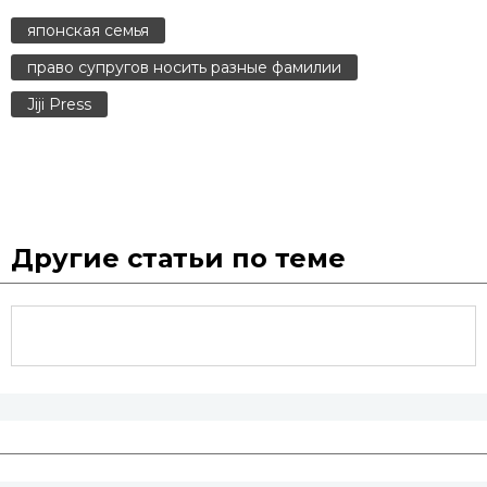
японская семья
право супругов носить разные фамилии
Jiji Press
Другие статьи по теме