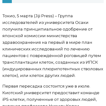
Фото/Видео
Токио, 5 марта (Jiji Press) – Группа
Разделы
исследователей из университета Осаки
получила принципиальное одобрение от
Люди
Популярные статьи
японской комиссии министерства
здравоохранения на первый в мире план
Блог
Японский язык
official SNS
клинических исследований по лечению
пациентов с повреждённой роговицей путем
Политика
Японский калейдоскоп
трансплантации клеток, созданных из ‎ИПСК
(индуцированных плюрипотентных стволовых
Экономика
Семья
клеток), или клеток других людей.
Первая пересадка состоится уже в июле.
Общество
Еда и напитки
Киотский университет предоставит команде
iPS-клетки, полученные от здоровых людей,
Культура