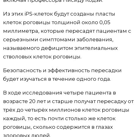
включая профессора Нисиду Кодзи.
Жизнь
Из этих iPS-клеток будут созданы пласты
клеток роговицы толщиной около 0,05
Технологии
миллиметра, которые пересадят пациентам с
серьезными симптомами заболевания,
Токио
называемого дефицитом эпителиальных
стволовых клеток роговицы.
От редакции
Безопасность и эффективность пересадки
будет изучаться в течение одного года.
В ходе исследования четыре пациента в
возрасте 20 лет и старше получат пересадку от
трёх до четырёх миллионов клеток роговицы
каждый, то есть почти столько же клеток
роговицы, сколько содержится в глазах
здоровых людей.