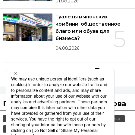
01.08.2026
Туалеты в японских
комбини: общественное
5
благо или обуза для
бизнеса?
04.08.2026
Другие статьи по теме
Популярные поисковые слова
общество
культура
jiji press
политика
экономика
туризм
еда и напитки