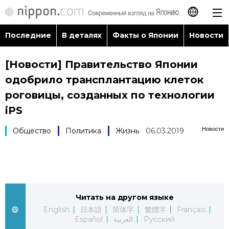
Последние
В деталях
Факты о Японии
Новости
日本語
[Новости] Правительство Японии
English
одобрило трансплантацию клеток
简体字
роговицы, созданных по технологии
Последние
iPS
繁體字
В деталях
Новости
Общество
Политика
Жизнь
06.03.2019
Français
Факты о Японии
Español
Новости
العربية
Читать на другом языке
English
日本語
简体字
繁體字
Français
Путеводитель по Японии
Español
العربية
Русский