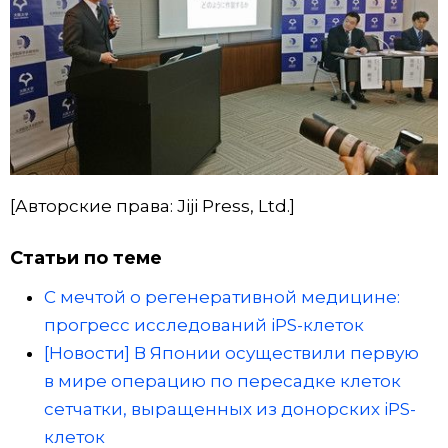
[Авторские права: Jiji Press, Ltd.]
Статьи по теме
C мечтой о регенеративной медицине:
прогресс исследований iPS-клеток
[Новости] В Японии осуществили первую
в мире операцию по пересадке клеток
сетчатки, выращенных из донорских iPS-
клеток