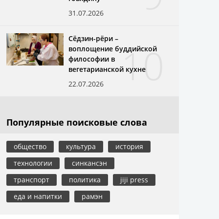
31.07.2026
Сёдзин-рёри –
10
воплощение буддийской
философии в
вегетарианской кухне
22.07.2026
Популярные поисковые слова
общество
культура
история
технологии
синкансэн
транспорт
политика
jiji press
еда и напитки
рамэн