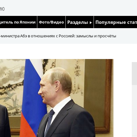
Разделы
Популярные ста
итель по Японии
Фото/Видео
Люди
Японский язык
министра Абэ в отношениях с Россией: замыслы и просчёты
Блог
Японский кале
Политика
Семья
Экономика
Еда и напитки
Общество
Культура
Жизнь