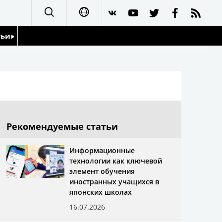
тьи
日本語
English
йдоскоп
简体字
繁體字
Рекомендуемые статьи
Français
Информационные
технологии как ключевой
Español
элемент обучения
иностранных учащихся в
العربية
японских школах
16.07.2026