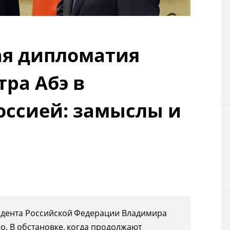
Технологии
Токио
ая дипломатия
От редакции
ра Абэ в
оссией: замыслы и
идента Российской Федерации Владимира
о. В обстановке, когда продолжают