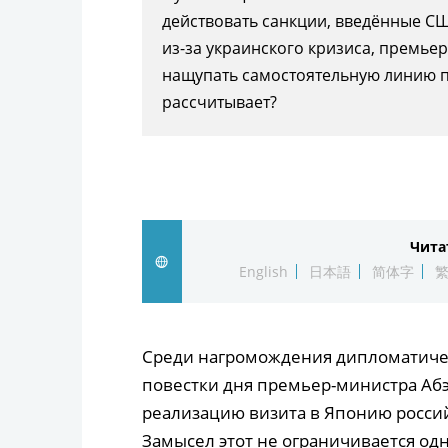
действовать санкции, введённые С
из-за украинского кризиса, премье
нащупать самостоятельную линию п
рассчитывает?
Чита
English
日本語
简体字
Среди нагромождения дипломатиче
повестки дня премьер-министра Абэ
реализацию визита в Японию росси
Замысел этот не ограничивается о