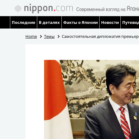
Последние
В деталях
Факты о Японии
Новости
Путевод
Home
Темы
Самостоятельная дипломатия премьер-