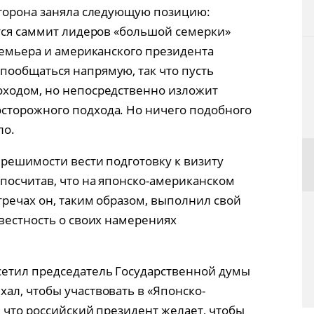
сторона заняла следующую позицию:
ится саммит лидеров «большой семерки»
ремьера и американского президента
ообщаться напрямую, так что пусть
оходом, но непосредственно изложит
сторожного подхода. Но ничего подобного
ло.
 решимости вести подготовку к визиту
посчитав, что на японско-американском
тречах он, таким образом, выполнил свой
звестность о своих намерениях
сетил председатель Государственной думы
ал, чтобы участвовать в «Японско-
 что российский президент желает, чтобы