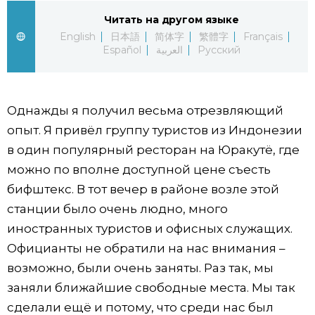
Читать на другом языке
Жизнь
English
日本語
简体字
繁體字
Français
Español
العربية
Русский
Технологии
Токио
Однажды я получил весьма отрезвляющий
опыт. Я привёл группу туристов из Индонезии
От редакции
в один популярный ресторан на Юракутё, где
можно по вполне доступной цене съесть
бифштекс. В тот вечер в районе возле этой
станции было очень людно, много
иностранных туристов и офисных служащих.
Официанты не обратили на нас внимания –
возможно, были очень заняты. Раз так, мы
заняли ближайшие свободные места. Мы так
сделали ещё и потому, что среди нас был