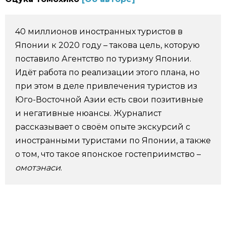
Фото/Видео
40 миллионов иностранных туристов в
Разделы
Японии к 2020 году – такова цель, которую
поставило Агентство по туризму Японии.
Люди
Популярные статьи
Идёт работа по реализации этого плана, но
при этом в деле привлечения туристов из
Юго-Восточной Азии есть свои позитивные
Блог
Японский язык
official SNS
и негативные нюансы. Журналист
рассказывает о своём опыте экскурсий с
Политика
Японский калейдоскоп
иностранными туристами по Японии, а также
о том, что такое японское гостеприимство –
Экономика
Семья
омотэнаси
.
Общество
Еда и напитки
Культура