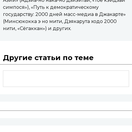
Азии» (Адзиа-но нака-но дзиэйтай, «Тоё кэйдзай
симпося»), «Путь к демократическому
государству: 2000 дней масс-медиа в Джакарте»
(Минсюкокка э но мити, Дзякарута ходо 2000
нити, «Сёгаккан») и других.
Другие статьи по теме