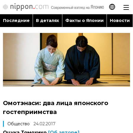
Последние
В деталях
Факты о Японии
Новости
日本語
English
简体字
Последние
繁體字
В деталях
Français
Факты о Японии
Español
Омотэнаси: два лица японского
Новости
гостеприимства
العربية
Общество
24.02.2017
Путеводитель по Японии
Оцука Томохико
[Об авторе]