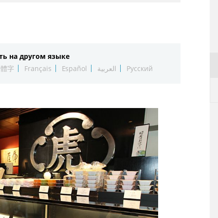
ть на другом языке
繁體字
Français
Español
العربية
Русский