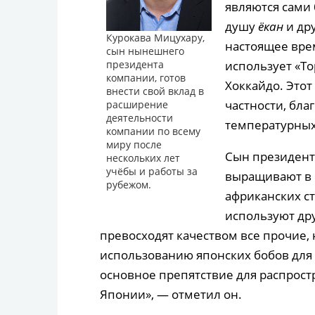
являются сами 
душу
ёкан
и др
Курокава Мицухару,
настоящее вре
сын нынешнего
использует «То
президента
компании, готов
Хоккайдо. Этот
внести свой вклад в
частности, бл
расширение
деятельности
температурных
компании по всему
миру после
Сын президента
нескольких лет
учёбы и работы за
выращивают в К
рубежом.
африканских ст
используют дру
превосходят качеством все прочие,
использованию японских бобов для п
основное препятствие для распрос
Японии», — отметил он.