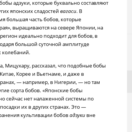
бобы адзуки, которые буквально составляют
угих японских сладостей
вагаси
. В
мя большая часть бобов, которые
рая», выращиваются на севере Японии, на
 регион идеально подходит для бобов, в
агодаря большой суточной амплитуде
 колебаний.
, Мицухару, рассказал, что подобные бобы
итае, Корее и Вьетнаме, и даже в
ранах, — например, в Нигерии, — но там
гие сорта бобов. «Японские бобы
 но сейчас нет налаженной системы по
осадки их в других странах. Это —
транения культивации бобов
адзуки
вне