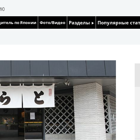
Разделы
Популярные ста
итель по Японии
Фото/Видео
Люди
Японский язык
Блог
Японский кале
Политика
Семья
Экономика
Еда и напитки
Общество
Культура
Жизнь