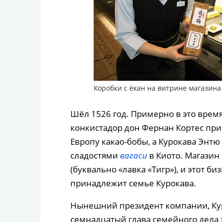
Коробки с ёкан на витрине магазина
Шёл 1526 год. Примерно в это врем
конкистадор дон Фернан Кортес прив
Европу какао-бобы, а Курокава Энтю
сладостями
вагаси
в Киото. Магазин
(буквально «лавка «Тигр»), и этот би
принадлежит семье Курокава.
Нынешний президент компании, Ку
семнадцатый глава семейного дела 