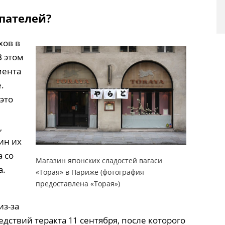
пателей?
хов в
В этом
мента
.
 это
,
ин их
а со
Магазин японских сладостей вагаси
а.
«Торая» в Париже (фотография
предоставлена «Торая»)
из-за
дствий теракта 11 сентября, после которого