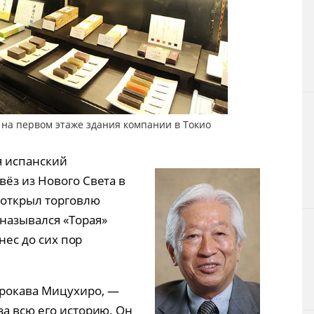
 на первом этаже здания компании в Токио
я испанский
ёз из Нового Света в
 открыл торговлю
 назывался «Торая»
знес до сих пор
рокава Мицухиро, —
за всю его историю. Он