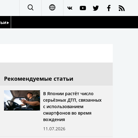
тьи
日本語
English
йдоскоп
简体字
繁體字
Рекомендуемые статьи
Français
В Японии растёт число
серьёзных ДТП, связанных
Español
с использованием
смартфонов во время
العربية
вождения
11.07.2026