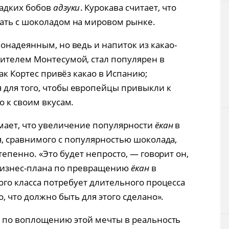
ладких бобов
адзуки
. Курокава считает, что
ать с шоколадом на мировом рынке.
онадеянным, но ведь и напиток из какао-
ителем Монтесумой, стал популярен в
как Кортес привёз какао в Испанию;
 для того, чтобы европейцы привыкли к
о к своим вкусам.
мает, что увеличение популярности
ёкан
в
, сравнимого с популярностью шоколада,
тепенно. «Это будет непросто, — говорит он,
бизнес-плана по превращению
ёкан
в
го класса потребует длительного процесса
, что должно быть для этого сделано».
 по воплощению этой мечты в реальность