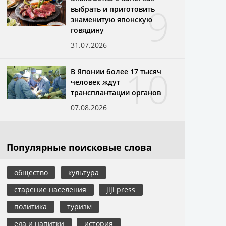
9
выбрать и приготовить
знаменитую японскую
говядину
31.07.2026
10
В Японии более 17 тысяч
человек ждут
трансплантации органов
07.08.2026
Популярные поисковые слова
общество
культура
старение населения
jiji press
политика
туризм
еда и напитки
история