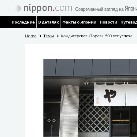
Последние
В деталях
Факты о Японии
Новости
Путевод
Home
Темы
Кондитерская «Торая»: 500 лет успеха