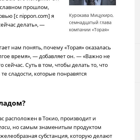
 славном прошлом,
вью [с nippon.com] я
Курокава Мицухиро,
семнадцатый глава
сейчас делать», —
компании «Торая»
ает нам понять, почему «Торая» оказалась
лгое время», — добавляет он. — «Важно не
о сейчас. Суть в том, чтобы делать то, что
 те сладости, которые понравятся
ладом?
ас расположен в Токио, производит и
гаси
, но самым знаменитым продуктом
т желеобразная субстанция, которую делают