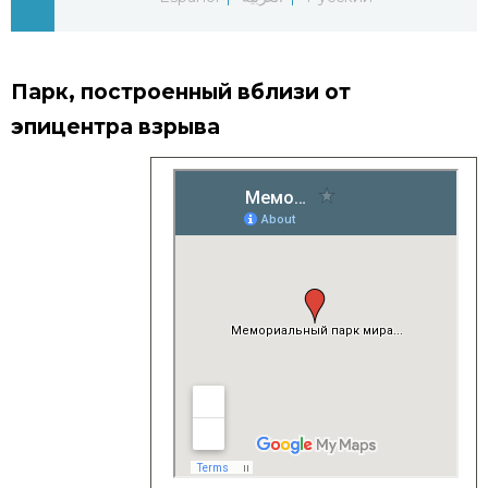
Жизнь
Парк, построенный вблизи от
Технологии
эпицентра взрыва
Токио
От редакции