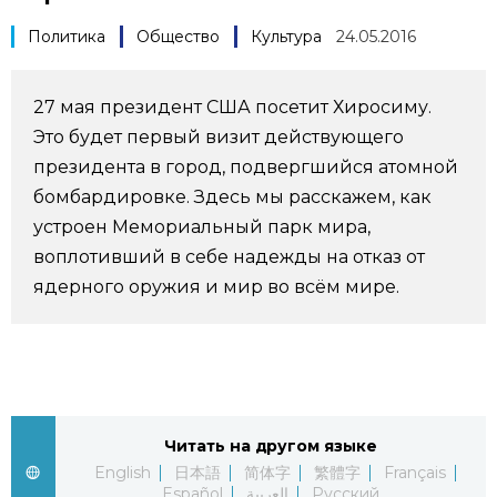
Фото/Видео
Политика
Общество
Культура
24.05.2016
Разделы
27 мая президент США посетит Хиросиму.
Это будет первый визит действующего
Люди
Популярные статьи
президента в город, подвергшийся атомной
бомбардировке. Здесь мы расскажем, как
Блог
Японский язык
official SNS
устроен Мемориальный парк мира,
воплотивший в себе надежды на отказ от
Политика
Японский калейдоскоп
ядерного оружия и мир во всём мире.
Экономика
Семья
Общество
Еда и напитки
Читать на другом языке
English
日本語
简体字
繁體字
Français
Культура
Español
العربية
Русский