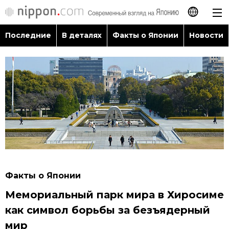
Последние
В деталях
Факты о Японии
Новости
日本語
English
简体字
Последние
繁體字
В деталях
Français
Факты о Японии
Español
Факты о Японии
Новости
Мемориальный парк мира в Хиросиме
العربية
как символ борьбы за безъядерный
Путеводитель по Японии
мир