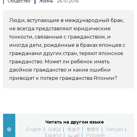
Общество
Жизнь
26.10.2016
Фото/Видео
Люди, вступающие в международный брак,
Разделы
не всегда представляют юридические
тонкости, связанные с гражданством, и
Люди
Популярные статьи
иногда дети, рождённые в браках японцев с
гражданами других стран, теряют японское
Блог
Японский язык
гражданство. Может ли ребёнок иметь
official SNS
двойное гражданство и какие ошибки
приводят к потере гражданства Японии?
Политика
Японский калейдоскоп
Экономика
Семья
Общество
Еда и напитки
Читать на другом языке
English
日本語
简体字
繁體字
Français
Культура
Español
العربية
Русский