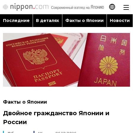
Последние
В деталях
Факты о Японии
Новости
日本語
English
简体字
Последние
繁體字
В деталях
Français
Факты о Японии
Español
Факты о Японии
Новости
Двойное гражданство Японии и
العربية
России
Путеводитель по Японии