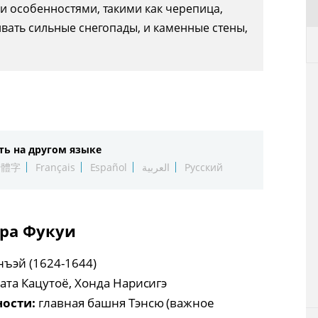
и особенностями, такими как черепица,
вать сильные снегопады, и каменные стены,
ть на другом языке
繁體字
Français
Español
العربية
Русский
ура Фукуи
нъэй (1624-1644)
ата Кацутоё, Хонда Нарисигэ
ости:
главная башня Тэнсю (важное