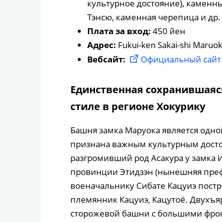
культурное достояние), каменн
Тэнсю, каменная черепица и др.
Плата за вход:
450 йен
Адрес:
Fukui-ken Sakai-shi Maruo
Вебсайт:
Официальный сайт 
Единственная сохранившаяс
стиле в регионе Хокурику
Башня замка Маруока является одно
признана важным культурным досто
разгромивший род Асакура у замка
провинции Этидзэн (нынешняя преф
военачальнику Сибате Кацуиэ постро
племянник Кацуиэ, Кацутоё. Двухъя
сторожевой башни с большими фро