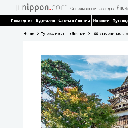
Последние
В деталях
Факты о Японии
Новости
Путевод
Home
Путеводитель по Японии
100 знаменитых зам