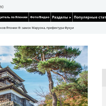
Разделы
Популярные ста
итель по Японии
Фото/Видео
Люди
Японский язык
ков Японии ®: замок Маруока, префектура Фукуи
Блог
Японский кале
Политика
Семья
Экономика
Еда и напитки
Общество
Культура
Жизнь