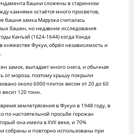
 фундамента башни сложены в старинном
ежду камнями остаётся много просветов,
е башня замка Маруока считалась
вых башен, но недавние исследования
годы Канъэй (1624-1644) когда Хонда
 княжестве Фукуи, обрёл независимость и
.
жен замок, выпадает много снега, и обычная
ь от мороза, поэтому крышу покрыли
овано около 6000 плиток весом от 20 до 60
 весит 120 тонн.
время землетрясения в Фукуи в 1948 году, в
о по настоятельной просьбе горожан
орый она имела в XVII веке, и 70%
ли собраны и повторно использованы при