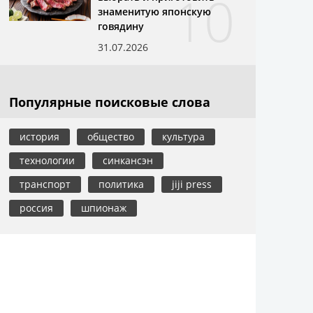
10
знаменитую японскую
говядину
31.07.2026
Популярные поисковые слова
история
общество
культура
технологии
синкансэн
транспорт
политика
jiji press
россия
шпионаж