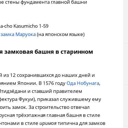
ые стены фундамента главной башни
ka-cho Kasumicho 1-59
замка Маруока
(на японском языке)
я замковая башня в старинном
й из 12 сохранившихся до наших дней и
янием Японии. В 1576 году
Ода Нобунага
,
 Итидзёдани и ставший правителем
ектура Фукуи), приказал служившему ему
ить замок. За строительство отвечал
русная трёхэтажная главная башня в стиле
нтонами в стиле
иримоя
типична для замков