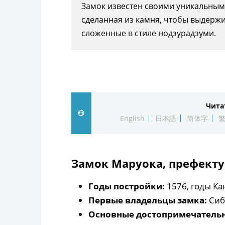
Замок известен своими уникальным
сделанная из камня, чтобы выдержи
сложенные в стиле нодзурадзуми.
Чита
English
日本語
简体字
Замок Маруока, префект
Годы постройки:
1576, годы Ка
Первые владельцы замка:
Сиб
Основные достопримечательн