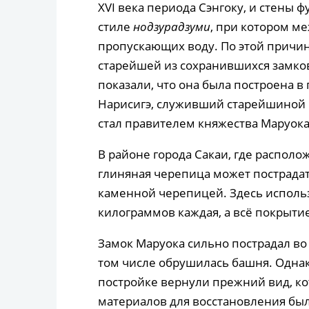
XVI века периода Сэнгоку, и стены
стиле
нодзурадзуми
, при котором м
пропускающих воду. По этой причин
старейшей из сохранившихся замко
показали, что она была построена в 
Нарисигэ, служивший старейшиной в
стал правителем княжества Маруока
В районе города Сакаи, где располо
глиняная черепица может пострадат
каменной черепицей. Здесь использ
килограммов каждая, а всё покрытие
Замок Маруока сильно пострадал во 
том числе обрушилась башня. Однак
постройке вернули прежний вид, кот
материалов для восстановления бы