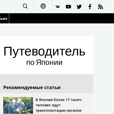
тьи
日本語
English
йдоскоп
Путеводитель
简体字
繁體字
по Японии
Français
Español
Рекомендуемые статьи
العربية
В Японии более 17 тысяч
человек ждут
трансплантации органов