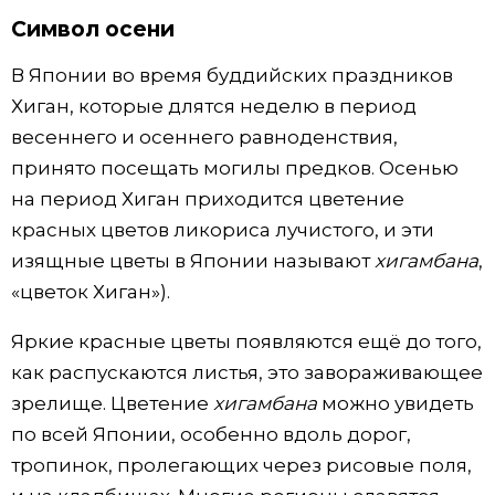
Символ осени
Жизнь
В Японии во время буддийских праздников
Технологии
Хиган, которые длятся неделю в период
весеннего и осеннего равноденствия,
Токио
принято посещать могилы предков. Осенью
на период Хиган приходится цветение
От редакции
красных цветов ликориса лучистого, и эти
изящные цветы в Японии называют
хигамбана
,
«цветок Хиган»).
Яркие красные цветы появляются ещё до того,
как распускаются листья, это завораживающее
зрелище. Цветение
хигамбана
можно увидеть
по всей Японии, особенно вдоль дорог,
тропинок, пролегающих через рисовые поля,