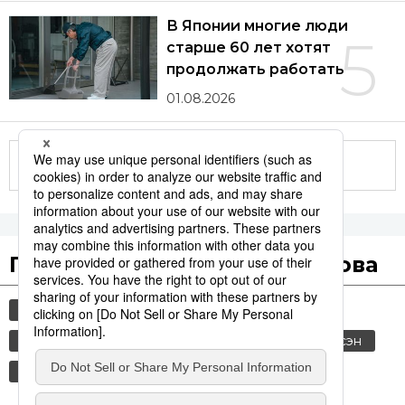
В Японии многие люди
5
старше 60 лет хотят
продолжать работать
01.08.2026
Другие статьи по теме
Популярные поисковые слова
общество
культура
технологии
история
jiji press
политика
синкансэн
транспорт
экономика
россия