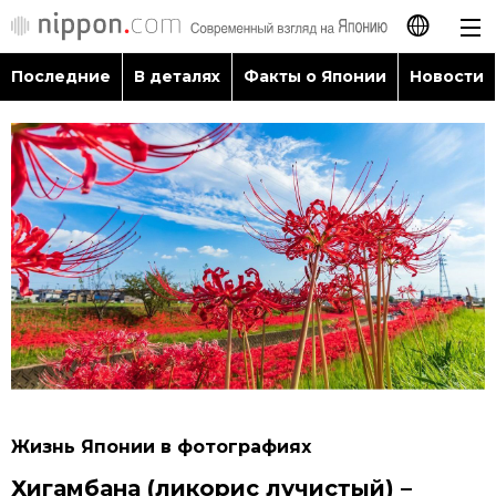
Последние
В деталях
Факты о Японии
Новости
日本語
English
简体字
Последние
繁體字
В деталях
Français
Факты о Японии
Español
Новости
العربية
Жизнь Японии в фотографиях
Путеводитель по Японии
Хигамбана (ликорис лучистый) –