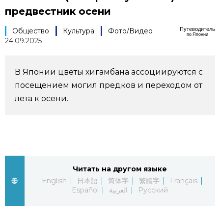
предвестник осени
Фото/Видео
Путеводитель
Общество
Культура
Фото/Видео
по Японии
24.09.2025
Разделы
Люди
Популярные статьи
В Японии цветы хигамбана ассоциируются с
посещением могил предков и переходом от
Блог
Японский язык
лета к осени.
official SNS
Политика
Японский калейдоскоп
Экономика
Семья
Читать на другом языке
English
日本語
简体字
繁體字
Français
Общество
Еда и напитки
Español
العربية
Русский
Культура