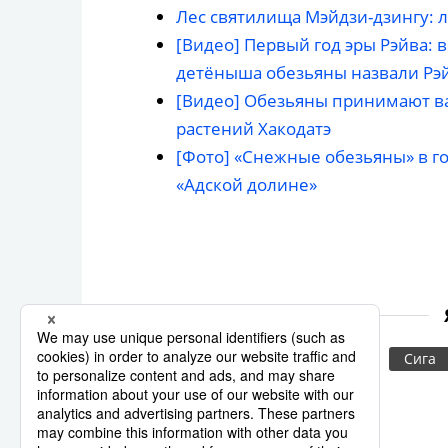
Лес святилища Мэйдзи-дзингу: 
[Видео] Первый год эры Рэйва: 
детёныша обезьяны назвали Рэ
[Видео] Обезьяны принимают ва
растений Хакодатэ
[Фото] «Снежные обезьяны» в го
«Адской долине»
туризм
Синто
Оцу
Сига