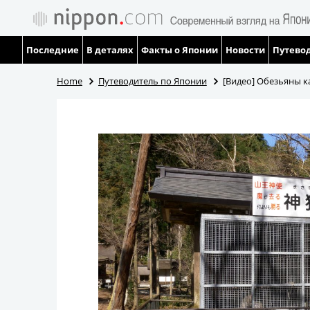
Последние
В деталях
Факты о Японии
Новости
Путевод
Home
Путеводитель по Японии
[Видео] Обезьяны к