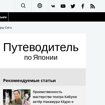
тьи
日本語
уры Сига
English
йдоскоп
Путеводитель
简体字
繁體字
по Японии
Français
Español
Рекомендуемые статьи
العربية
Преемственность
мастерства театра Кабуки:
актёр Накамура Кёдзо о