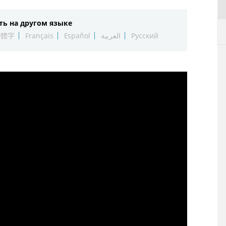
ть на другом языке
繁體字
Français
Español
العربية
Русский