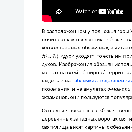
В расположенном у подножья горы Х
почитают как посланников божеств
«божественные обезьяны», а читаетс
が去る), «духи уходят», то есть им пр
духов. Изображения обезьян исполь
местах на всей обширной территор
видеть и на
табличках-подношения
пожелания, и на амулетах
о-мамори
экзаменов, они пользуются популяр
Основные связанные с «божественны
деревянных западных воротах святи
святилища висят картины с обезья