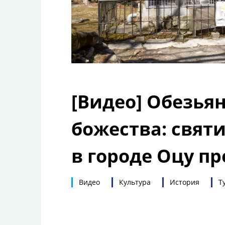
[Видео] Обезья
божества: свят
в городе Оцу п
Видео
Культура
История
Т