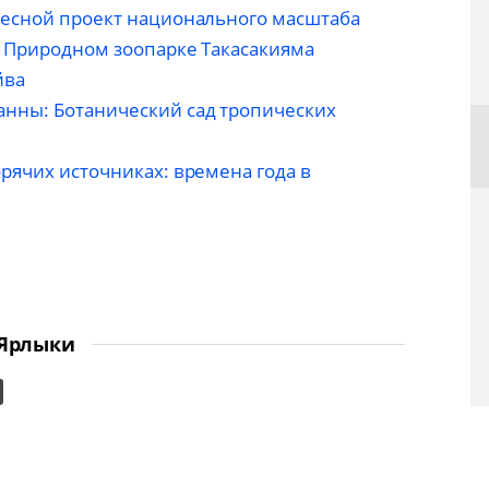
лесной проект национального масштаба
в Природном зоопарке Такасакияма
йва
нны: Ботанический сад тропических
рячих источниках: времена года в
Ярлыки