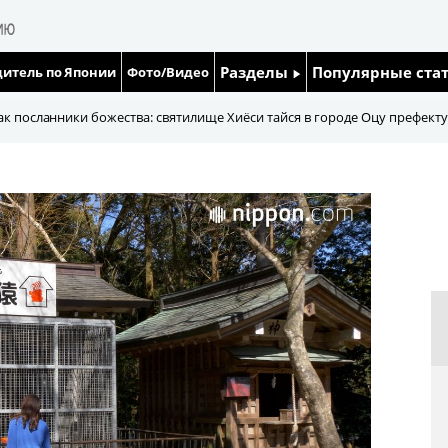
Разделы
Популярные ста
итель по Японии
Фото/Видео
Люди
Японский язык
ак посланники божества: святилище Хиёси тайся в городе Оцу префект
Блог
Японский кале
Политика
Семья
Экономика
Еда и напитки
Общество
Культура
Жизнь