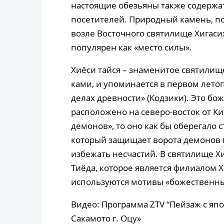
настоящие обезьяны также содержат
посетителей. Природный камень, по
возле Восточного святилище Хигаси
популярен как «место силы».
Хиёси тайся – знаменитое святилище
ками, и упоминается в первом лето
делах древности» (Кодзики). Это бо
расположено на северо-восток от Ки
демонов», то оно как бы оберегало с
который защищает ворота демонов 
избежать несчастий. В святилище Хи
Тиёда, которое является филиалом Х
используются мотивы «божественны
Видео: Программа ZTV “Пейзаж с яп
Сакамото г. Оцу»