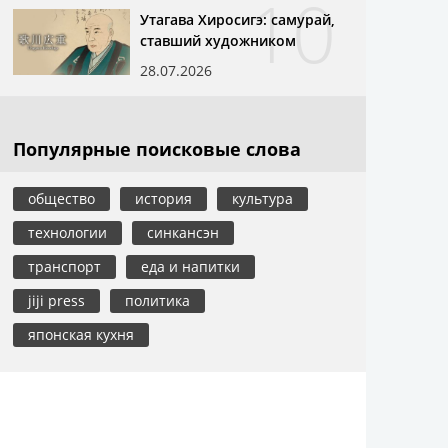
10
Утагава Хиросигэ: самурай,
ставший художником
28.07.2026
Популярные поисковые слова
общество
история
культура
технологии
синкансэн
транспорт
еда и напитки
jiji press
политика
японская кухня