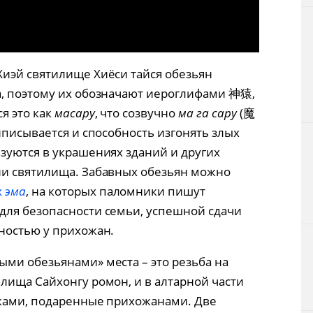
иэй святилище Хиёси тайся обезьян
а, поэтому их обозначают иероглифами 神猿,
я это как
масару
, что созвучно
ма га сару
(魔
иписывается и способность изгонять злых
зуются в украшениях зданий и других
ии святилища. Забавных обезьян можно
х
эма
, на которых паломники пишут
для безопасности семьи, успешной сдачи
ностью у прихожан.
ми обезьянами» места – это резьба на
лища Сайхонгу ромон, и в алтарной части
нками, подаренные прихожанами. Две