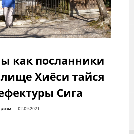
Технологии
Токио
От редакции
ны как посланники
илище Хиёси тайся
рефектуры Сига
уризм
02.09.2021