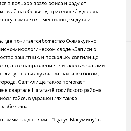
ся в вольере возле офиса и радуют
хожий на обезьяну, присевшей у дороги
хонгу, считается вместилищем духа и
, где почитается божество О-ямакуи-но
писно-мифологическом своде «Записи о
жество-защитник, и поскольку святилище
ото, а это направление считалось «вратами
толицу от злых духов. он считался богом,
города. Святилище также помогает
э в квартале Нагата-тё токийского района
иёси тайся, в украшениях также
х обезьян».
онскими сладостями – ”Цуруя Масумицу“ в