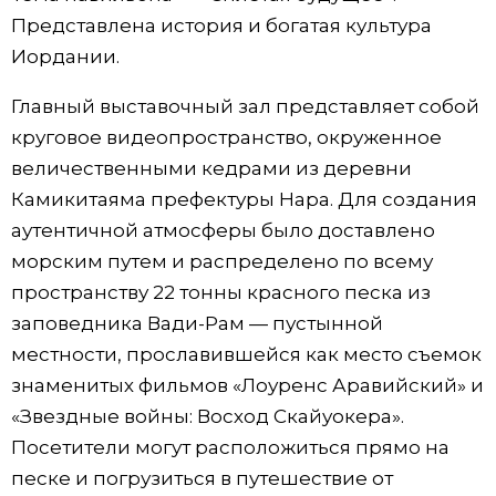
Представлена история и богатая культура
Жизнь
Иордании.
Технологии
Главный выставочный зал представляет собой
круговое видеопространство, окруженное
Токио
величественными кедрами из деревни
Камикитаяма префектуры Нара. Для создания
От редакции
аутентичной атмосферы было доставлено
морским путем и распределено по всему
пространству 22 тонны красного песка из
заповедника Вади-Рам — пустынной
местности, прославившейся как место съемок
знаменитых фильмов «Лоуренс Аравийский» и
«Звездные войны: Восход Скайуокера».
Посетители могут расположиться прямо на
песке и погрузиться в путешествие от