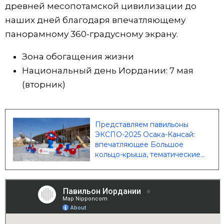
древней месопотамской цивилизации до
наших дней благодаря впечатляющему
панорамному 360-градусному экрану.
Зона обогащения жизни
Национальный день Иордании: 7 мая
(вторник)
Представляем павильоны
ЭКСПО-2025 Осака-Кансай:
впечатляющее Большое
кольцо-крыша, тематические
павильоны и внушительная
коллекция международных и
японских экспозиций |
Nippon.com