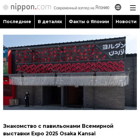
Последние
В деталях
Факты о Японии
Новости
日本語
English
简体字
Последние
繁體字
В деталях
Français
Факты о Японии
Español
Новости
العربية
Знакомство с павильонами Всемирной
Путеводитель по Японии
выставки Expo 2025 Osaka Kansai