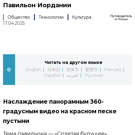
Павильон Иордании
Фото/Видео
Путеводитель
Общество
Технологии
Культура
по Японии
17.04.2025
Разделы
Люди
Популярные статьи
Блог
Японский язык
official SNS
Читать на другом языке
English
日本語
简体字
繁體字
Français
Español
العربية
Русский
Политика
Японский калейдоскоп
Экономика
Семья
Наслаждение панорамным 360-
градусным видео на красном песке
Общество
Еда и напитки
пустыни
Культура
Тема павильона — «Сплетая будущее».