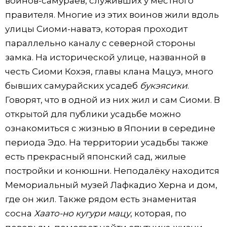
воинов-самураев, служивших у местного
правителя. Многие из этих воинов жили вдоль
улицы Сиоми-наватэ, которая проходит
параллельно каналу с северной стороны
замка. На исторической улице, названной в
честь Сиоми Кохэя, главы клана Мацуэ, много
бывших самурайских усадеб
букэясики
.
Говорят, что в одной из них жил и сам Сиоми. В
открытой для публики усадьбе можно
ознакомиться с жизнью в Японии в середине
периода Эдо. На территории усадьбы также
есть прекрасный японский сад, жилые
постройки и конюшни. Неподалёку находится
Мемориальный музей Лафкадио Херна и дом,
где он жил. Также рядом есть знаменитая
сосна
Хаато-но кугури мацу
, которая, по