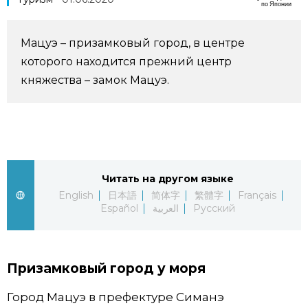
по Японии
Фото/Видео
Мацуэ – призамковый город, в центре
Разделы
которого находится прежний центр
княжества – замок Мацуэ.
Люди
Популярные статьи
Блог
Японский язык
official SNS
Политика
Японский калейдоскоп
Читать на другом языке
English
日本語
简体字
繁體字
Français
Español
العربية
Русский
Экономика
Семья
Общество
Еда и напитки
Призамковый город у моря
Культура
Город Мацуэ в префектуре Симанэ