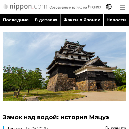
Последние
В деталях
Факты о Японии
Новости
日本語
English
简体字
Последние
繁體字
В деталях
Français
Факты о Японии
Español
Новости
العربية
Замок над водой: история Мацуэ
Путеводитель по Японии
Путеводитель
Туризм
01.06.2020