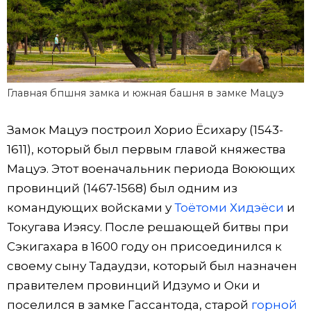
Главная бпшня замка и южная башня в замке Мацуэ
Замок Мацуэ построил Хорио Ёсихару (1543-
1611), который был первым главой княжества
Мацуэ. Этот военачальник периода Воюющих
провинций (1467-1568) был одним из
командующих войсками у
Тоётоми Хидэёси
и
Токугава Иэясу. После решающей битвы при
Сэкигахара в 1600 году он присоединился к
своему сыну Тадаудзи, который был назначен
правителем провинций Идзумо и Оки и
поселился в замке Гассантода, старой
горной