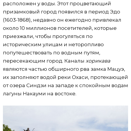
расположен у воды. Этот процветающий
Жизнь
призамковый город появился в период Эдо
(1603-1868), недавно он ежегодно привлекал
Технологии
около 10 миллионов посетителей, которые
приезжали, чтобы прогуляться по
Токио
историческим улицам и неторопливо
попутешествовать по водным путям,
От редакции
пересекающим город. Каналы
хорикава
являются частью обширного рва замка Мацуэ,
их заполняют водой реки Охаси, протекающей
от озера Синдзи на западе к спокойным водам
лагуны Накауми на востоке.