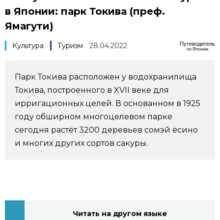
в Японии: парк Токива (преф.
Фото/Видео
Ямагути)
Разделы
Путеводитель
Культура
Туризм
28.04.2022
по Японии
Люди
Популярные статьи
Парк Токива расположен у водохранилища
Токива, построенного в XVII веке для
Блог
Японский язык
official SNS
ирригационных целей. В основанном в 1925
году обширном многоцелевом парке
Политика
Японский калейдоскоп
сегодня растёт 3200 деревьев сомэй ёсино
и многих других сортов сакуры.
Экономика
Семья
Общество
Еда и напитки
Культура
Читать на другом языке