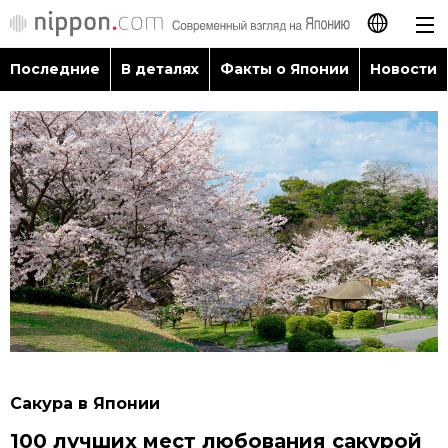
Последние
В деталях
Факты о Японии
Новости
日本語
English
简体字
Последние
繁體字
В деталях
Français
Факты о Японии
Español
Новости
العربية
Сакура в Японии
Путеводитель по Японии
100 лучших мест любования сакурой