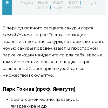
English
日本語
简体字
繁體字
Français
Español
العربية
Русский
Жизнь
Технологии
В период полного расцвета сакуры сорта
сомэй ёсино
в парке Токива проходит
Токио
праздник цветения сакуры, во время которого
ночью сакуры подсвечивают. В просторном
От редакции
парке каждый найдет что-то для себя, здесь в
том числе есть игровая площадка, парк
развлечений, зоопарк и музей-сад со
множеством скульптур.
Парк Токива (преф. Ямагути)
Сорта: сомэй-ёсино, яэдзакура,
ямадзакура и др.