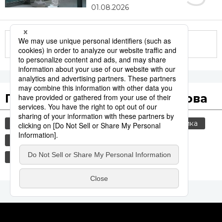
01.08.2026
Другие статьи по теме
Популярные поисковые слова
общество
культура
jiji press
политика
туризм
история
еда и напитки
религия
россия
стихийные бедствия