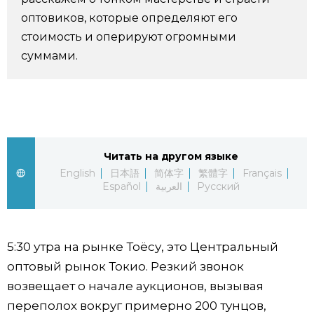
оптовиков, которые определяют его
Жизнь
стоимость и оперируют огромными
суммами.
Технологии
Токио
От редакции
Читать на другом языке
English
日本語
简体字
繁體字
Français
Español
العربية
Русский
5:30 утра на рынке Тоёсу, это Центральный
оптовый рынок Токио. Резкий звонок
возвещает о начале аукционов, вызывая
переполох вокруг примерно 200 тунцов,