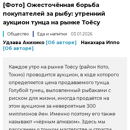
[Фото] Ожесточённая борьба
Фото/Видео
покупателей за рыбу: утренний
аукцион тунца на рынке Тоёсу
Разделы
Общество
Еда и напитки
03.01.2026
Люди
Популярные статьи
Удзава Акихико
[Об авторе]
Накахара Иппо
[Об авторе]
Блог
Японский язык
official SNS
Каждое утро на рынке Тоёсу (район Кото,
Политика
Японский калейдоскоп
Токио) проводится аукцион, в ходе которого
определяется цена продаваемого тунца.
Голубой тунец, выловленный рыбаками с
Экономика
Семья
риском для жизни, иногда продаётся на
этом аукционе за невероятные 300
Общество
Еда и напитки
миллионов йен. Именно поэтому его также
называют «чёрным алмазом». Здесь мы
Культура
расскажем о тонком мастерстве и страсти