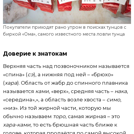
Покупатели приходят рано утром в поисках тунцов с
биркой «Ома», самого известного места ловли тунца
Доверие к знатокам
Верхняя часть над позвоночником называется
«спина» (
сэ
), а нижняя под ней – «брюхо»
(
хара
). Область от жабр до спинного плавника
называется
ками
, «верх», средняя часть –
нака
,
«середина»,», а область возле хвоста –
симо
,
«низ». Из той жирной части, которую мы
обычно называем
торо
, самая жирная – это
хара-ками
, то есть брюшная часть ближе к
голове, которая продаётся по самой высокой