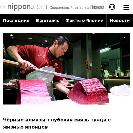
Последние
В деталях
Факты о Японии
Новости
日本語
English
简体字
Последние
繁體字
В деталях
Français
Факты о Японии
Español
Новости
العربية
Чёрные алмазы: глубокая связь тунца с
Путеводитель по Японии
жизнью японцев