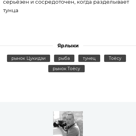
серьёзен и сосредоточен, когда разделывает
тунца
Ярлыки
рынок Цукидзи
рыба
тунец
Тоёсу
рынок Тоёсу