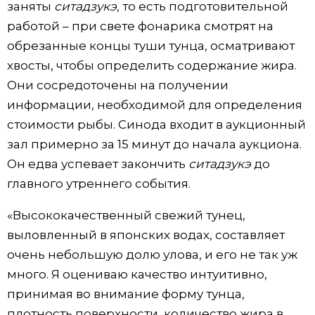
заняты
ситадзукэ
, то есть подготовительной
работой – при свете фонарика смотрят на
обрезанные концы туши тунца, осматривают
хвосты, чтобы определить содержание жира.
Они сосредоточены на получении
информации, необходимой для определения
стоимости рыбы. Синода входит в аукционный
зал примерно за 15 минут до начала аукциона.
Он едва успевает закончить
ситадзукэ
до
главного утреннего события.
«Высококачественный свежий тунец,
выловленный в японских водах, составляет
очень небольшую долю улова, и его не так уж
много. Я оцениваю качество интуитивно,
принимая во внимание форму тунца,
плотность поверхности, количество жира в