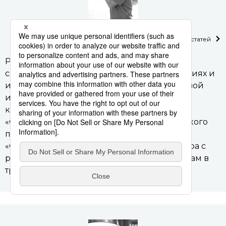
Удзава Акихико
Смотреть список статей
Работы фотографа Удзавы Акихико
сопровождали материалы о еде, путешествиях и
интервью в самых разных средствах массовой
информации: от специализированных
кулинарных журналов, таких как «Дантю» и
«Сёкураку», до популярных изданий широкого
профиля. Он также участвовал в создании
«Оцумами ёкотё» – кулинарного бестселлера с
рецептами блюд, которые подают к напиткам в
традиционных японских пабах.