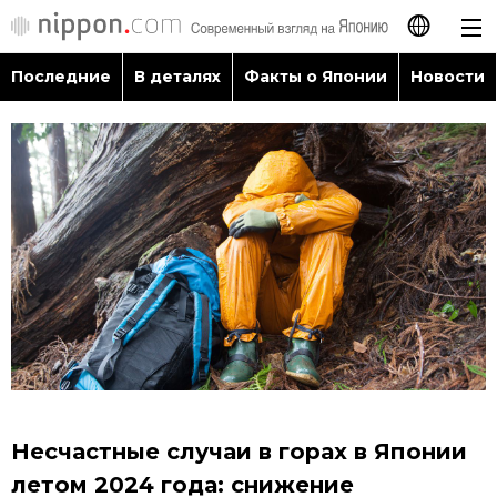
Последние
В деталях
Факты о Японии
Новости
日本語
English
简体字
Последние
繁體字
В деталях
Français
Факты о Японии
Español
Новости
العربية
Несчастные случаи в горах в Японии
Путеводитель по Японии
летом 2024 года: снижение