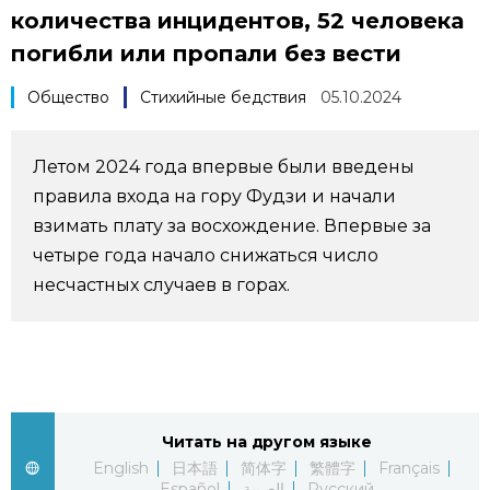
количества инцидентов, 52 человека
Фото/Видео
погибли или пропали без вести
Разделы
Общество
Стихийные бедствия
05.10.2024
Люди
Популярные статьи
Летом 2024 года впервые были введены
правила входа на гору Фудзи и начали
Блог
Японский язык
official SNS
взимать плату за восхождение. Впервые за
четыре года начало снижаться число
Политика
Японский калейдоскоп
несчастных случаев в горах.
Экономика
Семья
Общество
Еда и напитки
Читать на другом языке
Культура
English
日本語
简体字
繁體字
Français
Español
العربية
Русский