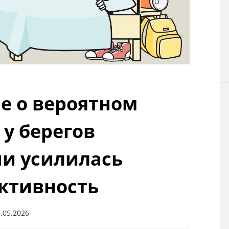
Технологии
Токио
От редакции
е о вероятном
 у берегов
и усилилась
ктивность
.05.2026