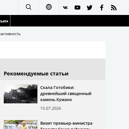
тьи
日本語
 активность
English
йдоскоп
简体字
繁體字
Рекомендуемые статьи
Français
Скала Готобики:
древнейший священный
Español
камень Кумано
15.07.2026
العربية
Визит премьер-министра