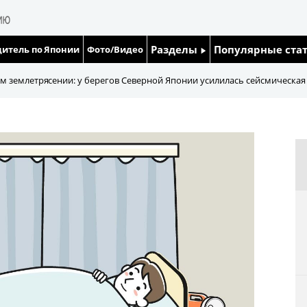
Разделы
Популярные ста
итель по Японии
Фото/Видео
Люди
Японский язык
 землетрясении: у берегов Северной Японии усилилась сейсмическая
Блог
Японский кале
Политика
Семья
Экономика
Еда и напитки
Общество
Культура
Жизнь