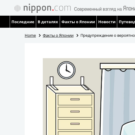
Последние
В деталях
Факты о Японии
Новости
Путевод
Home
Факты о Японии
Предупреждение о вероятном