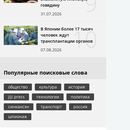
9
говядину
31.07.2026
10
В Японии более 17 тысяч
человек ждут
трансплантации органов
07.08.2026
Популярные поисковые слова
общество
культура
история
jiji press
технологии
политика
синкансэн
транспорт
россия
шпионаж