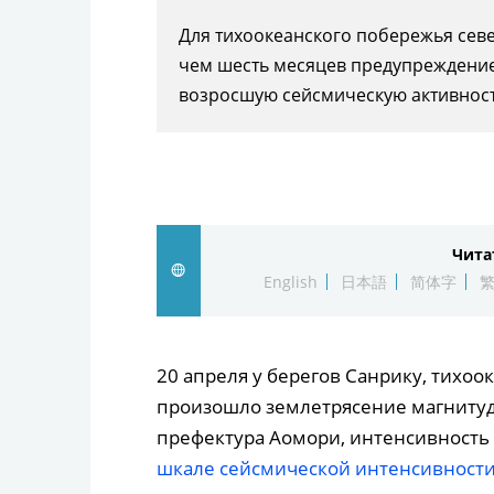
Для тихоокеанского побережья сев
чем шесть месяцев предупреждение
возросшую сейсмическую активност
Чита
English
日本語
简体字
20 апреля у берегов Санрику, тихоо
произошло землетрясение магнитудо
префектура Аомори, интенсивность 
шкале сейсмической интенсивност