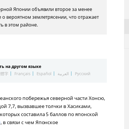
ерной Японии объявили второе за менее
 о вероятном землетрясении, что отражает
ь в этом районе.
ть на другом языке
繁體字
Français
Español
العربية
Русский
кеанского побережья северной части Хонсю,
й 7,7, вызвавшее толчки в Хасиками,
которых составила 5 баллов по японской
и
, в связи с чем Японское