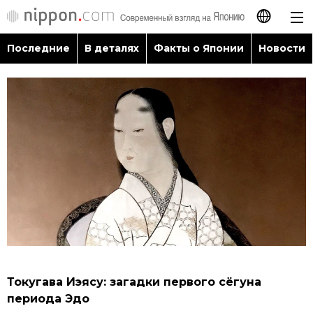
Последние
В деталях
Факты о Японии
Новости
日本語
English
简体字
Последние
繁體字
В деталях
Français
Факты о Японии
Español
Новости
العربية
Токугава Иэясу: загадки первого сёгуна
Путеводитель по Японии
периода Эдо