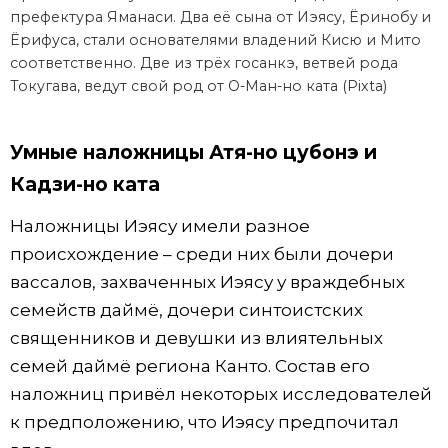
префектура Яманаси. Два её сына от Иэясу, Ёринобу и
Ёрифуса, стали основателями владений Кисю и Мито
соответственно. Две из трёх госанкэ, ветвей рода
Токугава, ведут свой род от О-Ман-но ката (Pixta)
Умные наложницы Атя-но цубонэ и
Кадзи-но ката
Наложницы Иэясу имели разное
происхождение – среди них были дочери
вассалов, захваченных Иэясу у враждебных
семейств даймё, дочери синтоистских
священников и девушки из влиятельных
семей даймё региона Канто. Состав его
наложниц привёл некоторых исследователей
к предположению, что Иэясу предпочитал