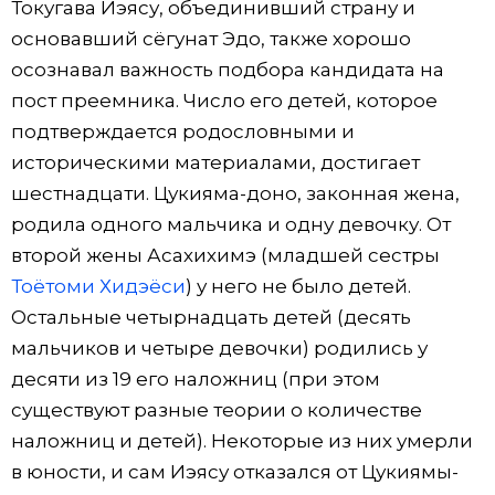
Токугава Иэясу, объединивший страну и
основавший сёгунат Эдо, также хорошо
осознавал важность подбора кандидата на
пост преемника. Число его детей, которое
подтверждается родословными и
историческими материалами, достигает
шестнадцати. Цукияма-доно, законная жена,
родила одного мальчика и одну девочку. От
второй жены Асахихимэ (младшей сестры
Тоётоми Хидэёси
) у него не было детей.
Остальные четырнадцать детей (десять
мальчиков и четыре девочки) родились у
десяти из 19 его наложниц (при этом
существуют разные теории о количестве
наложниц и детей). Некоторые из них умерли
в юности, и сам Иэясу отказался от Цукиямы-