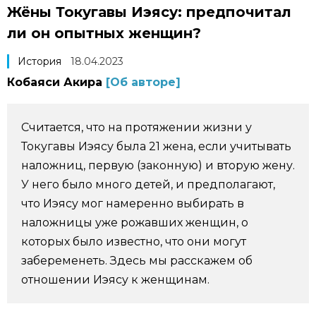
Жёны Токугавы Иэясу: предпочитал
Фото/Видео
ли он опытных женщин?
Разделы
История
18.04.2023
Кобаяси Акира
[Об авторе]
Люди
Популярные статьи
Считается, что на протяжении жизни у
Блог
Японский язык
official SNS
Токугавы Иэясу была 21 жена, если учитывать
наложниц, первую (законную) и вторую жену.
Политика
Японский калейдоскоп
У него было много детей, и предполагают,
что Иэясу мог намеренно выбирать в
Экономика
Семья
наложницы уже рожавших женщин, о
которых было известно, что они могут
забеременеть. Здесь мы расскажем об
Общество
Еда и напитки
отношении Иэясу к женщинам.
Культура