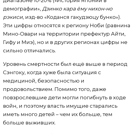
диапазоне 10-20% («История Японии в
демографии»,
Дзинко кара ёму нихон-но
рэкиси
, изд-во «Коданся гакудзюцу бунко»).
Эти цифры относятся к региону Ноби (равнина
Мино-Овари на территории префектур Айти,
Гифу и Миэ), но и в других регионах цифры не
сильно отличались.
Уровень смертности был ещё выше в период
Сэнгоку, когда хуже была ситуация с
медициной, безопасностью и
продовольствием. Помимо того, даже
повзрослевшие дети могли погибнуть в ходе
войн, и поэтому власть имущие старались
иметь много детей – чем их больше, тем
больше выживших.