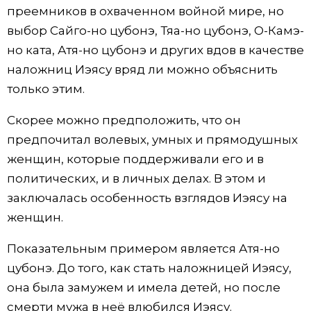
преемников в охваченном войной мире, но
выбор Сайго-но цубонэ, Тяа-но цубонэ, О-Камэ-
но ката, Атя-но цубонэ и других вдов в качестве
наложниц Иэясу вряд ли можно объяснить
только этим.
Скорее можно предположить, что он
предпочитал волевых, умных и прямодушных
женщин, которые поддерживали его и в
политических, и в личных делах. В этом и
заключалась особенность взглядов Иэясу на
женщин.
Показательным примером является Атя-но
цубонэ. До того, как стать наложницей Иэясу,
она была замужем и имела детей, но после
смерти мужа в неё влюбился Иэясу.