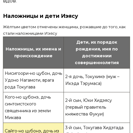
вдов.
Наложницы и дети Иэясу
Жёлтым цветом отмечены женщины, рожавшие до того, как
стали наложницами Иэясу
Дети, их порядок
Наложницы, их имена и
рождения, имя по
происхождение
достижении
совершеннолетия
Нисигоори-но цубон, дочь
2-я дочь, Токухимэ (муж –
Удоно Нагамоти, врага
Икэда Тэрумаса)
рода Токугава
Кого-но цубонэ, дочь
2-й сын, Юки Хидэясу
синтоистского
(первый правитель
священника из земли
княжества Фукуи)
Микава
3-й сын, Токугава Хидэтада
Сайго-но цубонэ, дочь из