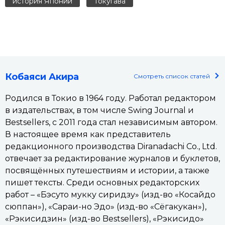
история Японии
Токугава
Кобаяси Акира
Смотреть список статей
Родился в Токио в 1964 году. Работал редактором
в издательствах, в том числе Swing Journal и
Bestsellers, с 2011 года стал независимым автором.
В настоящее время как представитель
редакционного производства Diranadachi Co., Ltd.
отвечает за редактирование журналов и буклетов,
посвящённых путешествиям и истории, а также
пишет тексты. Среди основных редакторских
работ – «Бэсуто мукку сиридзу» (изд-во «Косайдо
сюппан»), «Сараи-но Эдо» (изд-во «Сёгакукан»),
«Рэкисидзин» (изд-во Bestsellers), «Рэкисидо»