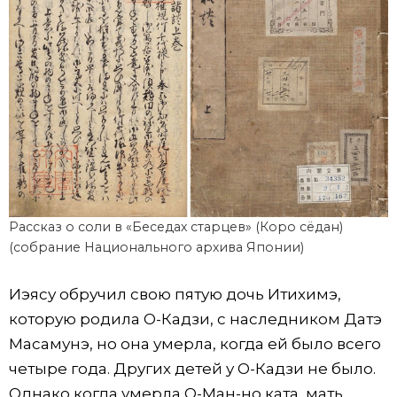
Рассказ о соли в «Беседах старцев» (Коро сёдан)
(собрание Национального архива Японии)
Иэясу обручил свою пятую дочь Итихимэ,
которую родила О-Кадзи, с наследником Датэ
Масамунэ, но она умерла, когда ей было всего
четыре года. Других детей у О-Кадзи не было.
Однако когда умерла О-Ман-но ката, мать