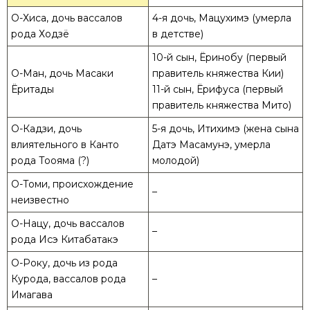
О-Хиса, дочь вассалов
4-я дочь, Мацухимэ (умерла
рода Ходзё
в детстве)
10-й сын, Ёринобу (первый
О-Ман, дочь Масаки
правитель княжества Кии)
Ёритады
11-й сын, Ёрифуса (первый
правитель княжества Мито)
О-Кадзи, дочь
5-я дочь, Итихимэ (жена сына
влиятельного в Канто
Датэ Масамунэ, умерла
рода Тоояма (?)
молодой)
О-Томи, происхождение
–
неизвестно
О-Нацу, дочь вассалов
–
рода Исэ Китабатакэ
О-Року, дочь из рода
Курода, вассалов рода
–
Имагава