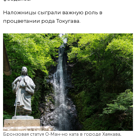
Наложницы сыграли важную роль в
процветании рода Токугава.
Бронзовая статуя О-Ман-но ката в городе Хаякава,