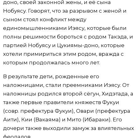
доно, своей законной жены, и её сына
Нобуясу. Говорят, что за разрывом с женой и
сыном стоял конфликт между
единомышленниками Иэясу, которые были
полны решимости бороться с родом Такэда, и
партией Нобуясу и Цукиямы-доно, которые
хотели примириться этим родом, вражда с
которым продолжалась много лет.
В результате дети, рожденные его
наложницами, стали преемниками Иэясу. От
наложницы родился второй сёгун, Хидэтада, а
также первые правители княжеств Фукуи
(совр. префектура Фукуи), Овари (префектура
Аити), Кии (Вакаяма) и Мито (Ибараки). Его
дочери также выходили замуж за влиятельных
феодалов.