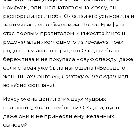
Ёрифусы, одиннадцатого сына Иэясу, он
распорядился, чтобы О-Кадзи его усыновила и
занималась его обучением. Позже Ёрифуса
стал первым правителем княжества Мито и
родоначальником одного из
го-санкэ
, трёх
родов Токугава. Говорят, что О-кадзи была
бережлива и не покупала новую одежду, даже
если старая уже была изношена («Беседы о
женщинах Сэнгоку»,
Сэнгоку онна сидан
, изд-
во «Усио сюппан»).
Иэясу очень ценил этих двух мудрых
наложниц, Атя-но цубонэ и О-Кадзи, пусть
даже они и не принесли ему желанных
сыновей.