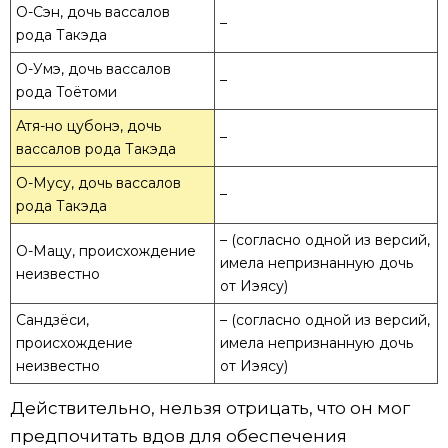
О-Сэн, дочь вассалов
–
рода Такэда
О-Умэ, дочь вассалов
–
рода Тоётоми
Атя-но цубонэ, дочь
–
вассалов рода Такэда
О-Мусу, дочь вассалов
–
рода Такэда
– (согласно одной из версий,
О-Мацу, происхождение
имела непризнанную дочь
неизвестно
от Иэясу)
Сандзёси,
– (согласно одной из версий,
происхождение
имела непризнанную дочь
неизвестно
от Иэясу)
Действительно, нельзя отрицать, что он мог
предпочитать вдов для обеспечения