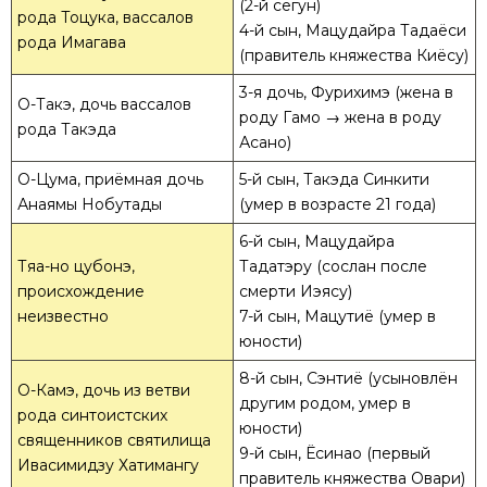
(2-й сёгун)
рода Тоцука, вассалов
4-й сын, Мацудайра Тадаёси
рода Имагава
(правитель княжества Киёсу)
3-я дочь, Фурихимэ (жена в
О-Такэ, дочь вассалов
роду Гамо → жена в роду
рода Такэда
Асано)
О-Цума, приёмная дочь
5-й сын, Такэда Синкити
Анаямы Нобутады
(умер в возрасте 21 года)
6-й сын, Мацудайра
Тяа-но цубонэ,
Тадатэру (сослан после
происхождение
смерти Иэясу)
неизвестно
7-й сын, Мацутиё (умер в
юности)
8-й сын, Сэнтиё (усыновлён
О-Камэ, дочь из ветви
другим родом, умер в
рода синтоистских
юности)
священников святилища
9-й сын, Ёсинао (первый
Ивасимидзу Хатимангу
правитель княжества Овари)