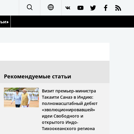
тьи
日本語
English
йдоскоп
简体字
繁體字
Рекомендуемые статьи
Français
Визит премьер-министра
Такаити Санаэ в Индию:
Español
полномасштабный дебют
«эволюционировавшей»
العربية
идеи Свободного и
открытого Индо-
Тихоокеанского региона