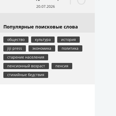
20.07.2026
Популярные поисковые слова
общество
культура
история
jiji press
экономика
политика
старение населения
пенсионный возраст
пенсия
стихийные бедствия