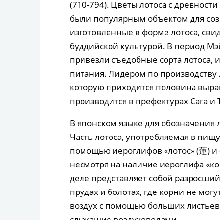
(710-794). Цветы лотоса с древност
были популярным объектом для созе
изготовленные в форме лотоса, свид
буддийской культурой. В период Мэй
привезли съедобные сорта лотоса, и 
питания. Лидером по производству л
которую приходится половина выра
производится в префектурах Сага и 
В японском языке для обозначения л
Часть лотоса, употребляемая в пищу
помощью иероглифов «лотос» (蓮) и «
несмотря на наличие иероглифа «ко
деле представляет собой разросший
прудах и болотах, где корни не мог
воздух с помощью больших листьев и
служащие воздуховодами.