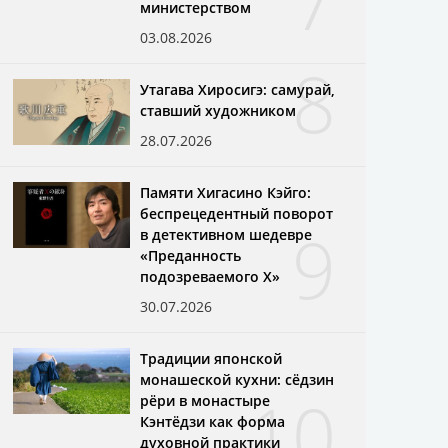
7
министерством
03.08.2026
8
Утагава Хиросигэ: самурай,
ставший художником
28.07.2026
Памяти Хигасино Кэйго:
беспрецедентный поворот
9
в детективном шедевре
«Преданность
подозреваемого X»
30.07.2026
Традиции японской
монашеской кухни: сёдзин
10
рёри в монастыре
Кэнтёдзи как форма
духовной практики