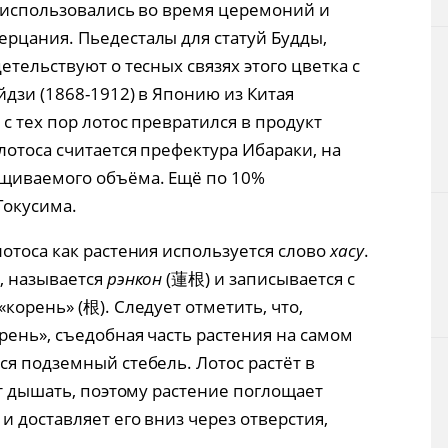
и использовались во время церемоний и
рцания. Пьедесталы для статуй Будды,
етельствуют о тесных связях этого цветка с
дзи (1868-1912) в Японию из Китая
с тех пор лотос превратился в продукт
отоса считается префектура Ибараки, на
щиваемого объёма. Ещё по 10%
Токусима.
отоса как растения используется слово
хасу
.
, называется
рэнкон
(蓮根) и записывается с
корень» (根). Следует отметить, что,
рень», съедобная часть растения на самом
ся подземный стебель. Лотос растёт в
ут дышать, поэтому растение поглощает
 доставляет его вниз через отверстия,