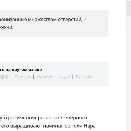
ронизанные множеством отверстий, –
кухни.
ть на другом языке
繁體字
Français
Español
العربية
Русский
субтропических регионах Северного
и его выращивают начиная с эпохи Нара