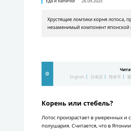
Еда и напитки
26.09.2025
Хрустящие ломтики корня лотоса, п
незаменимый компонент японской 
Чита
English
日本語
简体字
Корень или стебель?
Лотос произрастает в умеренных и 
полушария. Считается, что в Япони