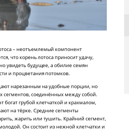
отоса – неотъемлемый компонент
тся, что корень лотоса приносит удачу,
но увидеть будущее, а обилие семян
сти и процветания потомков.
дают нарезанным на удобные порции, но
их сегментов, соединённых между собой.
 богат грубой клетчаткой и крахмалом,
рают на тёрке. Средние сегменты
ить, жарить или тушить. Крайний сегмент,
молодой. Он состоит из нежной клетчатки и