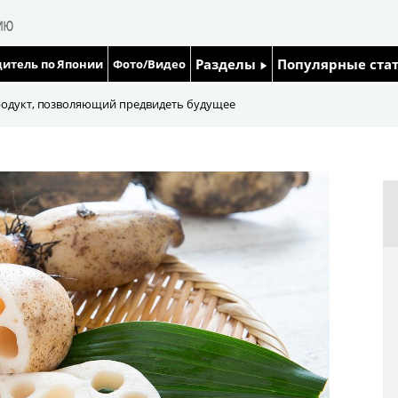
Разделы
Популярные ста
итель по Японии
Фото/Видео
Люди
Японский язык
родукт, позволяющий предвидеть будущее
Блог
Японский кале
Политика
Семья
Экономика
Еда и напитки
Общество
Культура
Жизнь