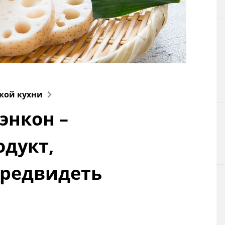
Технологии
Токио
От редакции
кой кухни
энкон –
дукт,
редвидеть