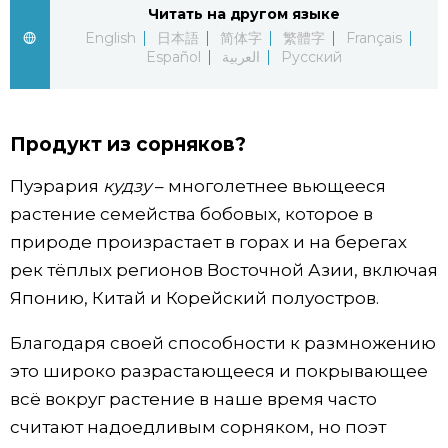
Читать на другом языке
Жизнь
English
日本語
简体字
繁體字
Français
Español
العربية
Русский
Технологии
Продукт из сорняков?
Токио
Пуэрария
кудзу
– многолетнее вьющееся
От редакции
растение семейства бобовых, которое в
природе произрастает в горах и на берегах
рек тёплых регионов Восточной Азии, включая
Японию, Китай и Корейский полуостров.
Благодаря своей способности к размножению
это широко разрастающееся и покрывающее
всё вокруг растение в наше время часто
считают надоедливым сорняком, но поэт