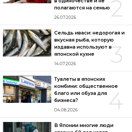
2
в одиночестве и не
полагаются на семью
26.07.2026
Сельдь иваси: недорогая и
вкусная рыба, которую
3
издавна используют в
японской кухне
14.07.2026
Туалеты в японских
комбини: общественное
4
благо или обуза для
бизнеса?
04.08.2026
В Японии многие люди