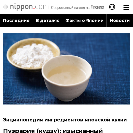
Последние
В деталях
Факты о Японии
Новости
日本語
English
简体字
Последние
繁體字
В деталях
Français
Факты о Японии
Español
Новости
العربية
Энциклопедия ингредиентов японской кухни
Путеводитель по Японии
Пуэрария (кудзу): изысканный