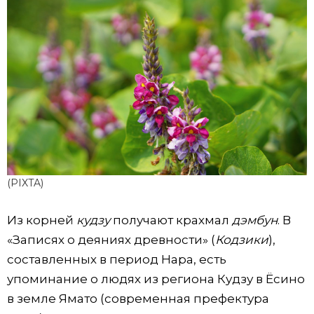
(PIXTA)
Из корней
кудзу
получают крахмал
дэмбун
. В
«Записях о деяниях древности» (
Кодзики
),
составленных в период Нара, есть
упоминание о людях из региона Кудзу в Ёсино
в земле Ямато (современная префектура