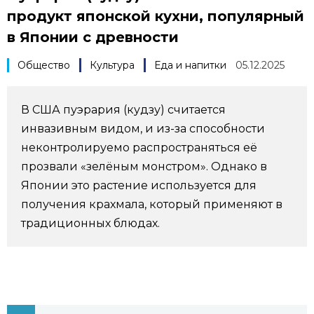
продукт японской кухни, популярный
Фото/Видео
в Японии с древности
Разделы
Общество
Культура
Еда и напитки
05.12.2025
Люди
Популярные статьи
В США пуэрария (кудзу) считается
инвазивным видом, и из-за способности
Блог
Японский язык
official SNS
неконтролируемо распространяться её
прозвали «зелёным монстром». Однако в
Политика
Японский калейдоскоп
Японии это растение используется для
получения крахмала, который применяют в
Экономика
Семья
традиционных блюдах.
Общество
Еда и напитки
Культура