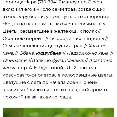
периода Нара (710-794) Яманоуэ-но Окура
включил его в число семи трав, создающих
атмосферу осени, упомянув в стихотворении:
«Когда по пальцам ты захочешь сосчитать //
Цветы, расцветшие в желтеющих полях //
Осеннею порой – // Ты среди них найдёшь //
Семь зеленеющих цветущих трав! //
Хаги-но
хана
, //
Обана
,
кудзубана
, //
Надэсико-но хана
, //
Оминаэси
, //Дальше
фудзибакама
, //
Асагао-но
хана
» (пер. А. Е. Глускиной). Действительно,
красновато-фиолетовые колосовидные цветы,
цветущие с лета до начала осени, очень
красивы вблизи и источают сладкий аромат,
похожий на запах винограда.