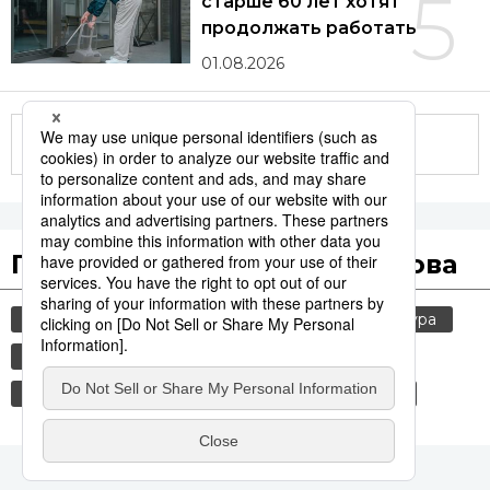
5
старше 60 лет хотят
продолжать работать
01.08.2026
Другие статьи по теме
Популярные поисковые слова
общество
jiji press
политика
культура
история
россия
шпионаж
еда и напитки
технологии
синкансэн