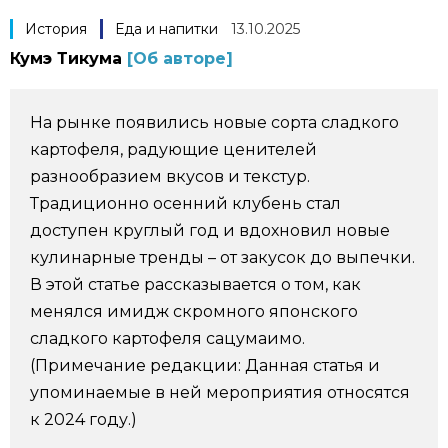
Фото/Видео
История
Еда и напитки
13.10.2025
Кумэ Тикума
[Об авторе]
Разделы
На рынке появились новые сорта сладкого
Люди
Популярные статьи
картофеля, радующие ценителей
разнообразием вкусов и текстур.
Блог
Японский язык
Традиционно осенний клубень стал
official SNS
доступен круглый год и вдохновил новые
Политика
Японский калейдоскоп
кулинарные тренды – от закусок до выпечки.
В этой статье рассказывается о том, как
менялся имидж скромного японского
Экономика
Семья
сладкого картофеля сaцумаимо.
(Примечание редакции: Данная статья и
Общество
Еда и напитки
упоминаемые в ней мероприятия относятся
к 2024 году.)
Культура