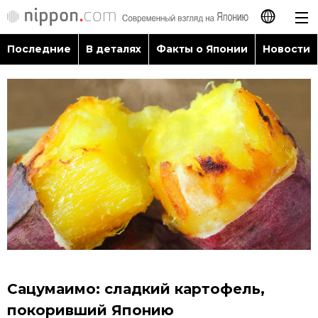
Последние
В деталях
Факты о Японии
Новости
日本語
English
简体字
Последние
繁體字
В деталях
Français
Факты о Японии
Español
Новости
العربية
Сацумаимо: сладкий картофель,
Путеводитель по Японии
покоривший Японию