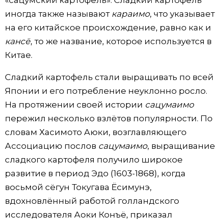
«сацумский картофель». Сладкий картофель
иногда также называют
караимо
, что указывает
на его китайское происхождение, равно как и
кансё
, то же название, которое используется в
Китае.
Сладкий картофель стали выращивать по всей
Японии и его потребление неуклонно росло.
На протяжении своей истории
сацумаимо
пережил несколько взлётов популярности. По
словам Хасимото Аюки, возглавляющего
Ассоциацию послов
сацумаимо
, выращивание
сладкого картофеля получило широкое
развитие в период Эдо (1603-1868), когда
восьмой сёгун Токугава Ёсимунэ,
вдохновлённый работой голландского
исследователя Аоки Конъё, приказал