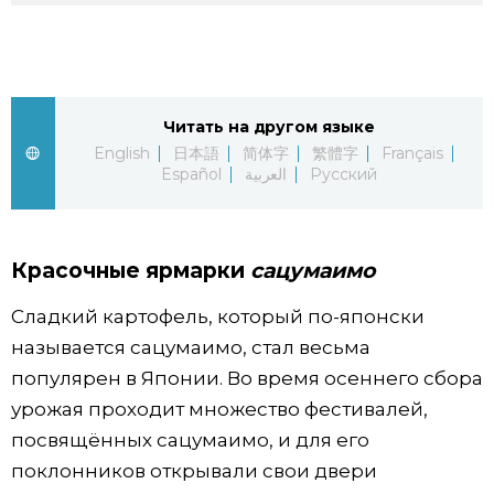
Жизнь
Технологии
Читать на другом языке
English
日本語
简体字
繁體字
Français
Токио
Español
العربية
Русский
От редакции
Красочные ярмарки
сацумаимо
Сладкий картофель, который по-японски
называется сацумаимо, стал весьма
популярен в Японии. Во время осеннего сбора
урожая проходит множество фестивалей,
посвящённых сацумаимо, и для его
поклонников открывали свои двери