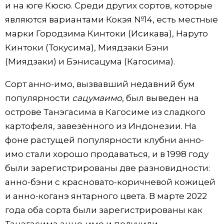
и на юге Кюсю. Среди других сортов, которые
являются вариантами Кокэя №14, есть местные
марки Городзима Кинтоки (Исикава), Наруто
Кинтоки (Токусима), Миядзаки Бэни
(Миядзаки) и Бэнисацума (Кагосима).
Сорт анно-имо, вызвавший недавний бум
популярности
сацумаимо
, был выведен на
острове Танэгасима в Кагосиме из сладкого
картофеля, завезённого из Индонезии. На
фоне растущей популярности клубни анно-
имо стали хорошо продаваться, и в 1998 году
были зарегистрированы две разновидности:
анно-бэни с красновато-коричневой кожицей
и анно-коганэ янтарного цвета. В марте 2022
года оба сорта были зарегистрированы как
Танэгасима анно-имо и получили