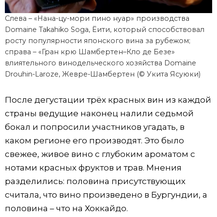
Слева – «Нана-цу-мори пино нуар» производства
Domaine Takahiko Soga, Ёити, который способствовал
росту популярности японского вина за рубежом;
справа – «Гран крю Шамбертен–Кло де Безе»
влиятельного винодельческого хозяйства Domaine
Drouhin-Laroze, Жевре-Шамбертен (© Укита Ясуюки)
После дегустации трёх красных вин из каждой
страны ведущие наконец налили седьмой
бокал и попросили участников угадать, в
каком регионе его производят. Это было
свежее, живое вино с глубоким ароматом с
нотами красных фруктов и трав. Мнения
разделились: половина присутствующих
считала, что вино произведено в Бургундии, а
половина – что на Хоккайдо.