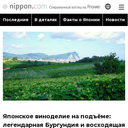
Последние
В деталях
Факты о Японии
Новости
日本語
English
简体字
Последние
繁體字
В деталях
Français
Факты о Японии
Español
Новости
العربية
Японское виноделие на подъёме:
Путеводитель по Японии
легендарная Бургундия и восходящая