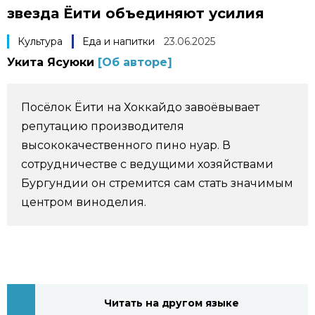
звезда Ёити объединяют усилия
Фото/Видео
Культура
Еда и напитки
23.06.2025
Разделы
Укита Ясуюки
[Об авторе]
Люди
Популярные статьи
Посёлок Ёити на Хоккайдо завоёвывает
репутацию производителя
Блог
Японский язык
official SNS
высококачественного пино нуар. В
сотрудничестве с ведущими хозяйствами
Политика
Японский калейдоскоп
Бургундии он стремится сам стать значимым
центром виноделия.
Экономика
Семья
Общество
Еда и напитки
Культура
Читать на другом языке