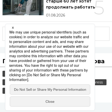
5
старше 60 лет хотят
продолжать работать
01.08.2026
Другие статьи по теме
Популярные поисковые слова
общество
история
технологии
культура
синкансэн
транспорт
jiji press
политика
еда и напитки
b-1 гранпри