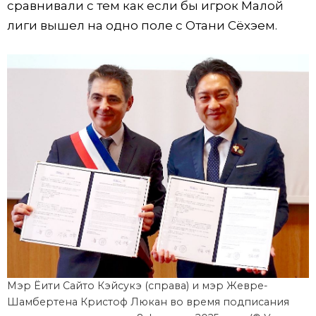
сравнивали с тем как если бы игрок Малой
лиги вышел на одно поле с Отани Сёхэем.
Мэр Ёити Сайто Кэйсукэ (справа) и мэр Жевре-
Шамбертена Кристоф Люкан во время подписания