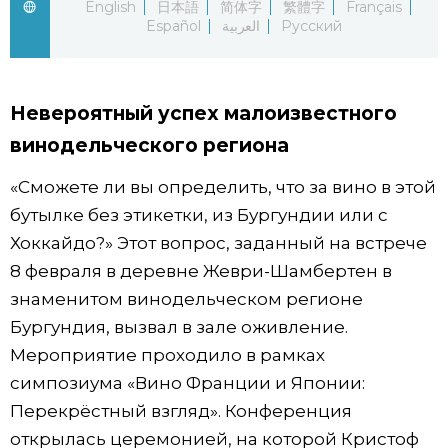
English
日本語
简体字
繁體字
Français
Español
العربية
Русский
Жизнь
Технологии
Невероятный успех малоизвестного
винодельческого региона
Токио
«Сможете ли вы определить, что за вино в этой
От редакции
бутылке без этикетки, из Бургундии или с
Хоккайдо?» Этот вопрос, заданный на встрече
8 февраля в деревне Жеври-Шамбертен в
знаменитом винодельческом регионе
Бургундия, вызвал в зале оживление.
Мероприятие проходило в рамках
симпозиума «Вино Франции и Японии:
Перекрёстный взгляд». Конференция
открылась церемонией, на которой Кристоф