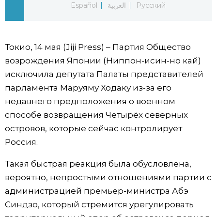
Español
العربية
Русский
Фото/Видео
Разделы
Токио, 14 мая (Jiji Press) – Партия Общество
возрождения Японии (Ниппон-исин-но кай)
Люди
Популярные статьи
исключила депутата Палаты представителей
парламента Маруяму Ходаку из-за его
Блог
Японский язык
official SNS
недавнего предположения о военном
способе возвращения Четырёх северных
Политика
Японский калейдоскоп
островов, которые сейчас контролирует
Россия.
Экономика
Семья
Такая быстрая реакция была обусловлена,
вероятно, непростыми отношениями партии с
Общество
Еда и напитки
администрацией премьер-министра Абэ
Синдзо, который стремится урегулировать
Культура