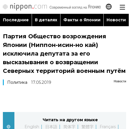
Последние
В деталях
Факты о Японии
Новости
日本語
Партия Общество возрождения
English
Японии (Ниппон-исин-но кай)
简体字
исключила депутата за его
Последние
высказывания о возвращении
繁體字
Северных территорий военным путём
В деталях
Français
Новости
Политика
17.05.2019
Факты о Японии
Español
Новости
العربية
Читать на другом языке
Путеводитель по Японии
English
日本語
简体字
繁體字
Français