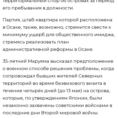
территориальный спор об островах за период
его пребывания в должности.
Жизнь
Партия, штаб-квартира которой расположена
Технологии
в Осаке, также, возможно, стремится свести к
минимуму ущерб для общественного имиджа,
Токио
стремясь реализовать план
административной реформы в Осаке.
От редакции
35-летний Маруяма высказал предположение
о военном способе решения проблемы, когда
сопровождал бывших жителей Северных
территорий во время безвизового визита в
течение четырёх дней (до 13 мая) на острова,
которые, по утверждениям Японии, были
незаконно захвачены советскими войсками в
последние дни Второй мировой войны.