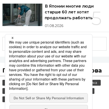
В Японии многие люди
5
старше 60 лет хотят
продолжать работать
01.08.2026
Другие статьи по теме
Популярные поисковые слова
общество
культура
jiji press
политика
россия
шпионаж
история
туризм
лето
технологии