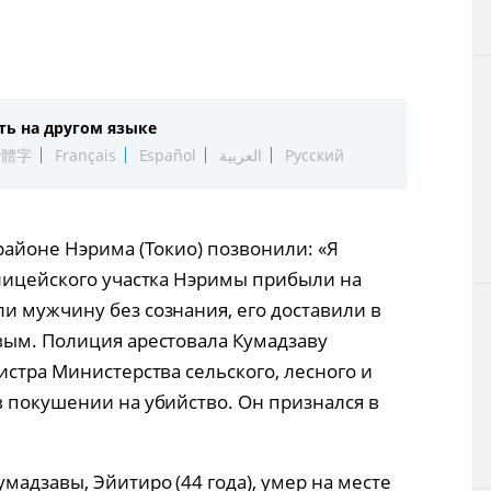
Технологии
Токио
ть на другом языке
От редакции
繁體字
Français
Español
العربية
Русский
районе Нэрима (Токио) позвонили: «Я
олицейского участка Нэримы прибыли на
и мужчину без сознания, его доставили в
вым. Полиция арестовала Кумадзаву
истра Министерства сельского, лесного и
в покушении на убийство. Он признался в
адзавы, Эйитиро (44 года), умер на месте