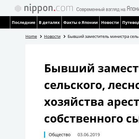
Последние
В деталях
Факты о Японии
Новости
Путевод
Home
Новости
Бывший заместитель министра сельс
Бывший замест
сельского, лесн
хозяйства арес
собственного с
Общество
03.06.2019