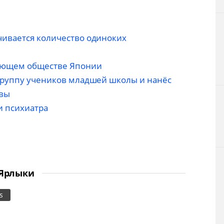
чивается количество одиноких
еющем обществе Японии
группу учеников младшей школы и нанёс
твы
и психиатра
Ярлыки
ss