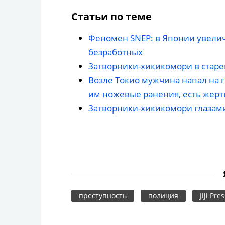
Статьи по теме
Феномен SNEP: в Японии увели
безработных
Затворники-хикикомори в стар
Возле Токио мужчина напал на 
им ножевые ранения, есть жер
Затворники-хикикомори глазам
преступность
полиция
Jiji Pre