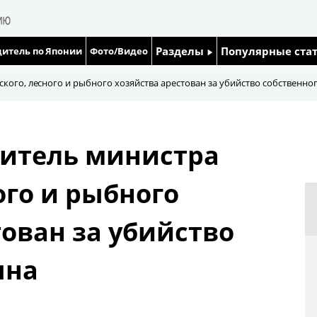
Разделы
Популярные ста
итель по Японии
Фото/Видео
Люди
Японский язык
кого, лесного и рыбного хозяйства арестован за убийство собственно
Блог
Японский кале
итель министра
Политика
Семья
ого и рыбного
Экономика
Еда и напитки
тован за убийство
Общество
ына
Культура
Жизнь