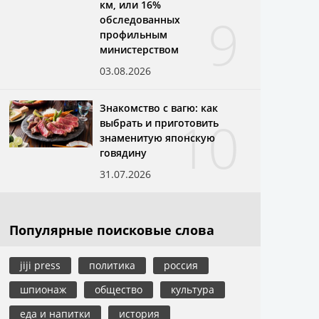
км, или 16%
9
обследованных
профильным
министерством
03.08.2026
Знакомство с вагю: как
10
выбрать и приготовить
знаменитую японскую
говядину
31.07.2026
Популярные поисковые слова
jiji press
политика
россия
шпионаж
общество
культура
еда и напитки
история