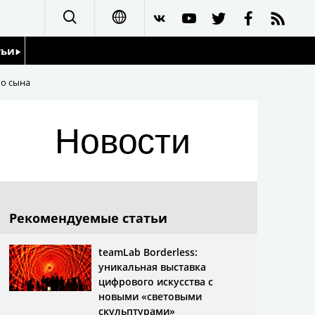
тьи
日本語
го сына
English
йдоскоп
Новости
简体字
繁體字
Français
Рекомендуемые статьи
Español
teamLab Borderless:
уникальная выставка
العربية
цифрового искусства с
новыми «световыми
скульптурами»