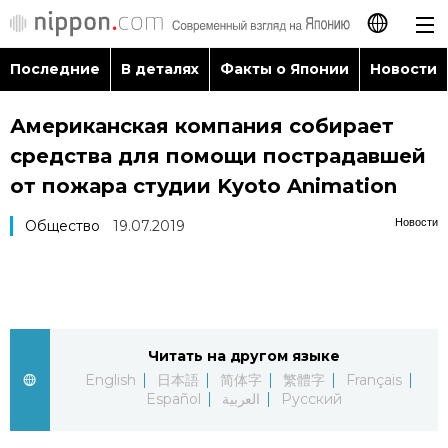
Последние
В деталях
Факты о Японии
Новости
日本語
Американская компания собирает
English
средства для помощи пострадавшей
简体字
от пожара студии Kyoto Animation
Последние
Новости
Общество
19.07.2019
繁體字
В деталях
Français
Факты о Японии
Español
Читать на другом языке
Новости
العربية
English
日本語
简体字
繁體字
Français
Español
العربية
Русский
Путеводитель по Японии