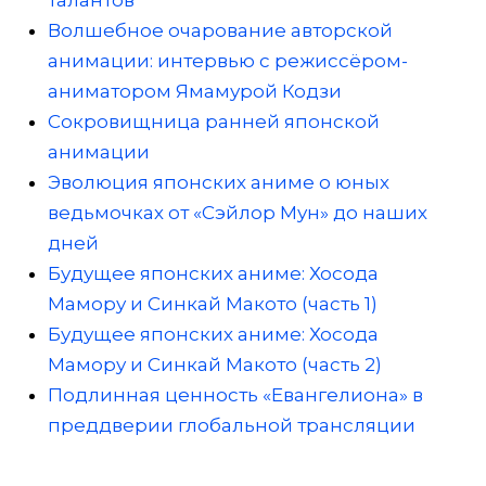
талантов
Волшебное очарование авторской
анимации: интервью с режиссёром-
аниматором Ямамурой Кодзи
Сокровищница ранней японской
анимации
Эволюция японских аниме о юных
ведьмочках от «Сэйлор Мун» до наших
дней
Будущее японских аниме: Хосода
Мамору и Синкай Макото (часть 1)
Будущее японских аниме: Хосода
Мамору и Синкай Макото (часть 2)
Подлинная ценность «Евангелиона» в
преддверии глобальной трансляции