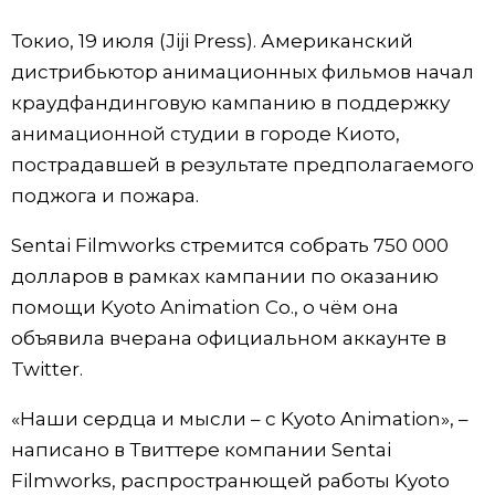
Фото/Видео
Токио, 19 июля (Jiji Press). Американский
дистрибьютор анимационных фильмов начал
Разделы
краудфандинговую кампанию в поддержку
анимационной студии в городе Киото,
Люди
Популярные статьи
пострадавшей в результате предполагаемого
поджога и пожара.
Блог
Японский язык
official SNS
Sentai Filmworks стремится собрать 750 000
долларов в рамках кампании по оказанию
Политика
Японский калейдоскоп
помощи Kyoto Animation Co., о чём она
объявила вчерана официальном аккаунте в
Экономика
Семья
Twitter.
Общество
Еда и напитки
«Наши сердца и мысли – с Kyoto Animation», –
написано в Твиттере компании Sentai
Культура
Filmworks, распространющей работы Kyoto