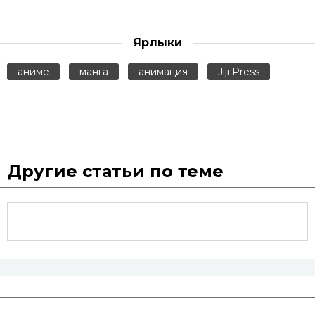
Ярлыки
аниме
манга
анимация
Jiji Press
Другие статьи по теме