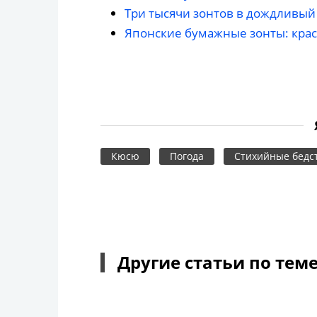
Три тысячи зонтов в дождливый
Японские бумажные зонты: крас
Кюсю
Погода
Стихийные бедс
Другие статьи по тем