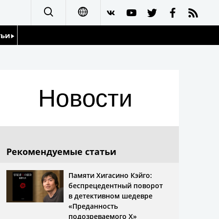
тьи
日本語
English
йдоскоп
Новости
简体字
繁體字
Français
Рекомендуемые статьи
Español
Памяти Хигасино Кэйго:
беспрецедентный поворот
العربية
в детективном шедевре
«Преданность
подозреваемого X»