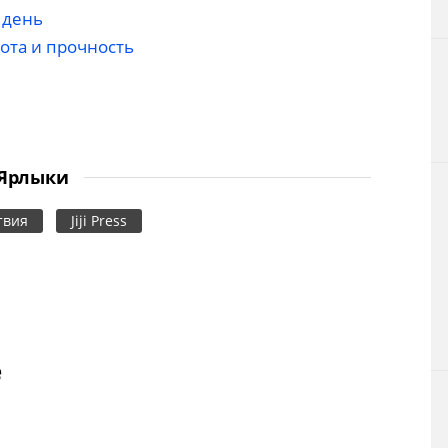
 день
ота и прочность
Ярлыки
твия
Jiji Press
е