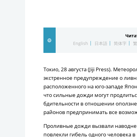
Чита
English
日本語
简体字
Токио, 28 августа (Jiji Press). Мете
экстренное предупреждение о ливн
расположенного на юго-западе Япон
что сильные дожди могут продлитьс
бдительности в отношении оползне
районов предпринимать все возмож
Проливные дожди вызвали наводнен
повлекли гибель одного человека в 