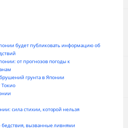
Японии будет публиковать информацию об
дствий
понии: от прогнозов погоды к
канам
обрушений грунта в Японии
 Токио
онии
ии: сила стихии, которой нельзя
е бедствия, вызванные ливнями