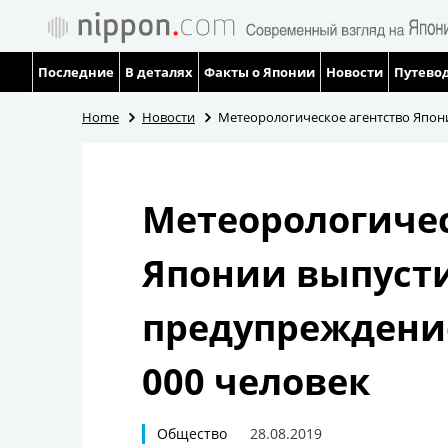
Последние
В деталях
Факты о Японии
Новости
Путевод
Home
Новости
Метеорологическое агентство Япони
Метеорологичес
Японии выпуст
предупреждение
000 человек
Общество
28.08.2019