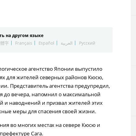
Технологии
Токио
ть на другом языке
От редакции
繁體字
Français
Español
العربية
Русский
орологическое агентство Японии выпустило
ях для жителей северных районов Кюсю,
ии. Представитель агентства предупредил,
я до вечера, напомнил о максимальной
й и наводнений и призвал жителей этих
ные меры для спасения своей жизни.
ия во многих местах на севере Кюсю и
префектуре Сага.