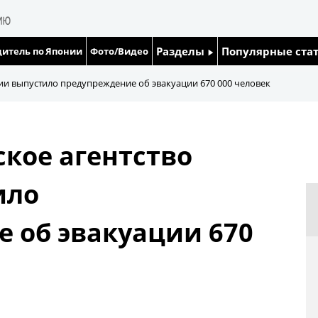
Разделы
Популярные ста
итель по Японии
Фото/Видео
Люди
Японский язык
и выпустило предупреждение об эвакуации 670 000 человек
Блог
Японский кале
кое агентство
Политика
Семья
ило
Экономика
Еда и напитки
 об эвакуации 670
Общество
Культура
Жизнь