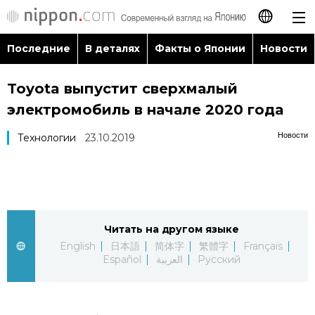
Последние
В деталях
Факты о Японии
Новости
日本語
Toyota выпустит сверхмалый
English
электромобиль в начале 2020 года
简体字
Последние
Новости
Технологии
23.10.2019
繁體字
В деталях
Français
Факты о Японии
Читать на другом языке
Español
English
日本語
简体字
繁體字
Français
Новости
Español
العربية
Русский
العربية
Путеводитель по Японии