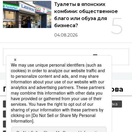
Туалеты в японских
комбини: общественное
5
благо или обуза для
бизнеса?
04.08.2026
Другие статьи по теме
Популярные поисковые слова
общество
культура
jiji press
политика
экономика
история
туризм
технологии
еда и напитки