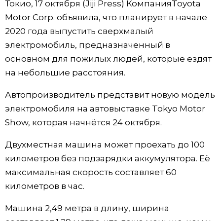
Токио, 17 октября (Jiji Press) КомпанияToyota
Фото/Видео
Motor Corp. объявила, что планирует в начале
2020 года выпустить сверхмалый
Разделы
электромобиль, предназначенный в
основном для пожилых людей, которые ездят
Люди
Популярные статьи
на небольшие расстояния.
Автопроизводитель представит новую модель
Блог
Японский язык
official SNS
электромобиля на автовыставке Tokyo Motor
Show, которая начнётся 24 октября.
Политика
Японский калейдоскоп
Двухместная машина может проехать до 100
Экономика
Семья
километров без подзарядки аккумулятора. Её
максимальная скорость составляет 60
Общество
Еда и напитки
километров в час.
Машина 2,49 метра в длину, ширина
Культура