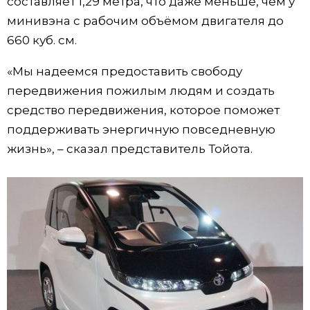
составляет 1,29 метра, что даже меньше, чем у
минивэна с рабочим объёмом двигателя до
Жизнь
660 куб. см.
Технологии
«Мы надеемся предоставить свободу
передвижения пожилым людям и создать
Токио
средство передвижения, которое поможет
поддерживать энергичную повседневную
От редакции
жизнь», – сказал представитель Тойота.