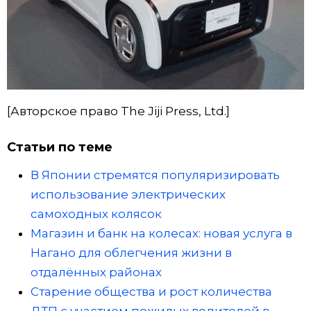
[Авторское право The Jiji Press, Ltd.]
Статьи по теме
В Японии стремятся популяризировать
использование электрических
самоходных колясок
Магазин и банк на колесах: новая услуга в
Нагано для облегчения жизни в
отдалённых районах
Старение общества и рост количества
ДТП с участием пожилых водителей в