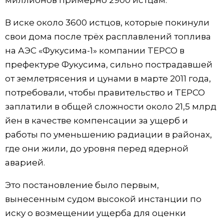
миллионов примерно 2900 истцам.
Жизнь
В иске около 3600 истцов, которые покинули
свои дома после трёх расплавлений топлива
Технологии
на АЭС «Фукусима-1» компании TEPCO в
префектуре Фукусима, сильно пострадавшей
Токио
от землетрясения и цунами в марте 2011 года,
потребовали, чтобы правительство и TEPCO
От редакции
заплатили в общей сложности около 21,5 млрд
йен в качестве компенсации за ущерб и
работы по уменьшению радиации в районах,
где они жили, до уровня перед ядерной
аварией.
Это постановление было первым,
вынесенным судом высокой инстанции по
иску о возмещении ущерба для оценки