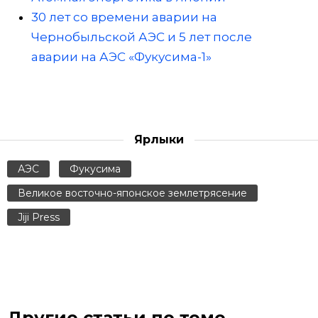
30 лет со времени аварии на
Чернобыльской АЭС и 5 лет после
аварии на АЭС «Фукусима-1»
Ярлыки
АЭС
Фукусима
Великое восточно-японское землетрясение
Jiji Press
Другие статьи по теме