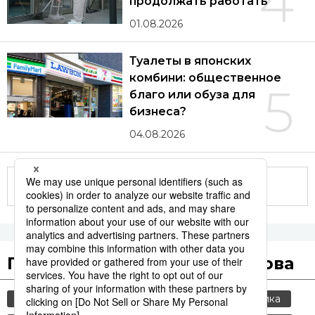
4
продолжать работать
01.08.2026
Туалеты в японских
комбини: общественное
5
благо или обуза для
бизнеса?
04.08.2026
Другие статьи по теме
Популярные поисковые слова
общество
jiji press
культура
политика