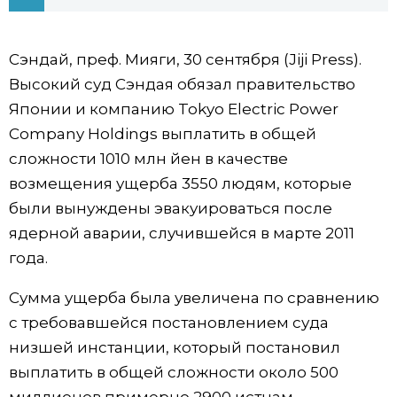
Фото/Видео
Сэндай, преф. Мияги, 30 сентября (Jiji Press).
Разделы
Высокий суд Сэндая обязал правительство
Японии и компанию Tokyo Electric Power
Люди
Популярные статьи
Company Holdings выплатить в общей
сложности 1010 млн йен в качестве
Блог
Японский язык
official SNS
возмещения ущерба 3550 людям, которые
были вынуждены эвакуироваться после
Политика
Японский калейдоскоп
ядерной аварии, случившейся в марте 2011
года.
Экономика
Семья
Сумма ущерба была увеличена по сравнению
с требовавшейся постановлением суда
Общество
Еда и напитки
низшей инстанции, который постановил
выплатить в общей сложности около 500
Культура