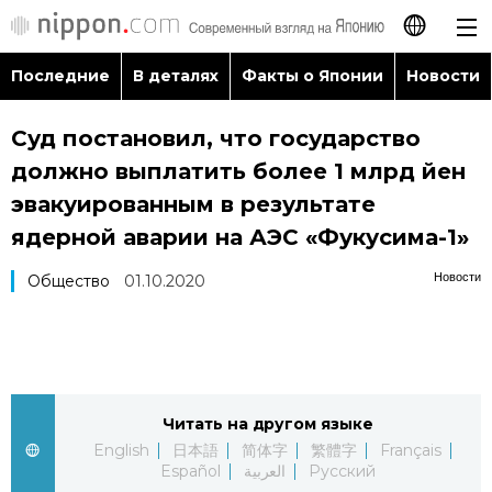
Последние
В деталях
Факты о Японии
Новости
日本語
Суд постановил, что государство
English
должно выплатить более 1 млрд йен
简体字
эвакуированным в результате
Последние
ядерной аварии на АЭС «Фукусима-1»
繁體字
В деталях
Новости
Общество
01.10.2020
Français
Факты о Японии
Español
Новости
العربية
Читать на другом языке
English
日本語
简体字
繁體字
Français
Путеводитель по Японии
Español
العربية
Русский