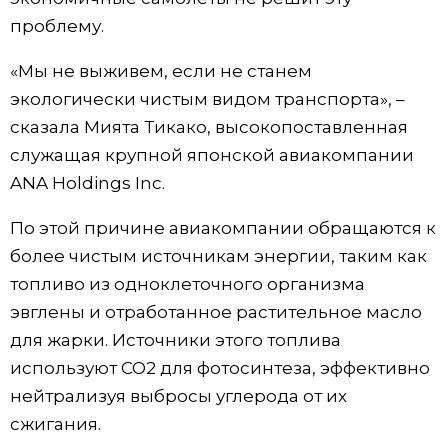
проблему.
Жизнь
«Мы не выживем, если не станем
Технологии
экологически чистым видом транспорта», –
сказала Мията Тикако, высокопоставленная
Токио
служащая крупной японской авиакомпании
ANA Holdings Inc.
От редакции
По этой причине авиакомпании обращаются к
более чистым источникам энергии, таким как
топливо из одноклеточного организма
эвглены и отработанное растительное масло
для жарки. Источники этого топлива
используют CO2 для фотосинтеза, эффективно
нейтрализуя выбросы углерода от их
сжигания.