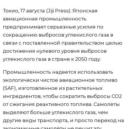
Фото/Видео
Токио, 17 августа (Jiji Press). Японская
авиационная промышленность
Разделы
предпринимает серьезные усилия по
сокращению выбросов углекислого газа в
Люди
Популярные статьи
связи с поставленной правительством целью
достижения нулевого уровня выбросов
Блог
Японский язык
official SNS
углекислого газа в стране к 2050 году.
Промышленность надеется использовать
Политика
Японский калейдоскоп
экологически чистое авиационное топливо
(SAF), изготовленное из растительных
Экономика
Семья
ингредиентов, чтобы сократить выбросы CO2
от сжигания реактивного топлива. Самолёты
Общество
Еда и напитки
выделяют больше углекислого газа, чем
другие виды транспорта, и просто переход на
Культура
экономичные самолёты не решит эту