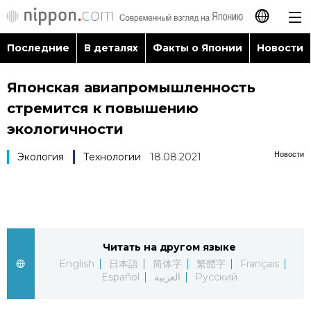
Последние
В деталях
Факты о Японии
Новости
日本語
Японская авиапромышленность
English
стремится к повышению
简体字
экологичности
Последние
Новости
Экология
Технологии
18.08.2021
繁體字
В деталях
Français
Факты о Японии
Español
Читать на другом языке
Новости
العربية
English
日本語
简体字
繁體字
Français
Español
العربية
Русский
Путеводитель по Японии