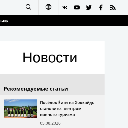
тьи
日本語
English
йдоскоп
Новости
简体字
繁體字
Français
Рекомендуемые статьи
Español
Посёлок Ёити на Хоккайдо
становится центром
العربية
винного туризма
05.08.2026