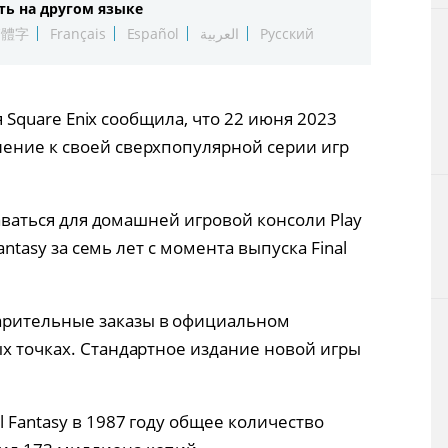
ть на другом языке
Технологии
繁體字
Français
Español
العربية
Русский
Токио
ия Square Enix сообщила, что 22 июня 2023
От редакции
ение к своей сверхпопулярной серии игр
одаваться для домашней игровой консоли Play
Fantasy за семь лет с момента выпуска Final
арительные заказы в официальном
ых точках. Стандартное издание новой игры
l Fantasy в 1987 году общее количество