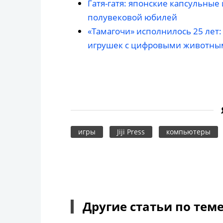
Гатя-гатя: японские капсульны
полувековой юбилей
«Тамагочи» исполнилось 25 лет
игрушек с цифровыми животны
игры
Jiji Press
компьютеры
Другие статьи по тем