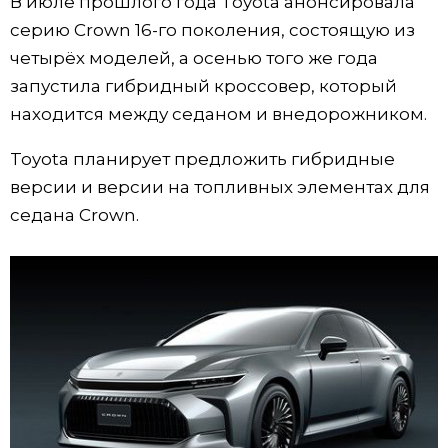
В июле прошлого года Toyota анонсировала
серию Crown 16-го поколения, состоящую из
Жизнь
четырёх моделей, а осенью того же года
запустила гибридный кроссовер, который
Технологии
находится между седаном и внедорожником.
Токио
Toyota планирует предложить гибридные
версии и версии на топливных элементах для
От редакции
седана Crown.