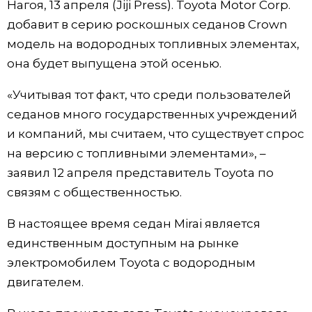
Нагоя, 13 апреля (Jiji Press). Toyota Motor Corp.
Фото/Видео
добавит в серию роскошных седанов Crown
модель на водородных топливных элементах,
Разделы
она будет выпущена этой осенью.
«Учитывая тот факт, что среди пользователей
Люди
Популярные статьи
седанов много государственных учреждений
и компаний, мы считаем, что существует спрос
Блог
Японский язык
official SNS
на версию с топливными элементами», –
заявил 12 апреля представитель Toyota по
Политика
Японский калейдоскоп
связям с общественностью.
Экономика
Семья
В настоящее время седан Mirai является
единственным доступным на рынке
Общество
Еда и напитки
электромобилем Toyota с водородным
двигателем.
Культура