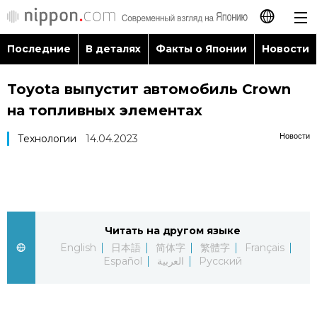
Последние
В деталях
Факты о Японии
Новости
日本語
Toyota выпустит автомобиль Crown
English
на топливных элементах
简体字
Последние
Новости
Технологии
14.04.2023
繁體字
В деталях
Français
Факты о Японии
Читать на другом языке
Español
English
日本語
简体字
繁體字
Français
Новости
Español
العربية
Русский
العربية
Путеводитель по Японии