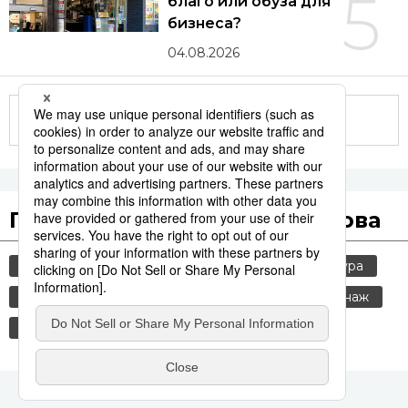
5
благо или обуза для
бизнеса?
04.08.2026
Другие статьи по теме
Популярные поисковые слова
общество
jiji press
политика
культура
история
технологии
россия
шпионаж
синкансэн
транспорт