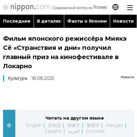
Последние
В деталях
Факты о Японии
Новости
日本語
Фильм японского режиссёра Миякэ
English
Сё «Странствия и дни» получил
简体字
главный приз на кинофестивале в
Последние
Локарно
繁體字
В деталях
Новости
Культура
18.08.2025
Français
Факты о Японии
Español
Новости
العربية
Читать на другом языке
English
日本語
简体字
繁體字
Français
Путеводитель по Японии
Español
العربية
Русский