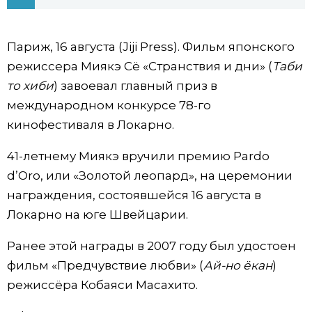
Фото/Видео
Париж, 16 августа (Jiji Press). Фильм японского
Разделы
режиссера Миякэ Сё «Странствия и дни» (
Таби
то хиби
) завоевал главный приз в
Люди
Популярные статьи
международном конкурсе 78-го
кинофестиваля в Локарно.
Блог
Японский язык
official SNS
41-летнему Миякэ вручили премию Pardo
d’Oro, или «Золотой леопард», на церемонии
Политика
Японский калейдоскоп
награждения, состоявшейся 16 августа в
Локарно на юге Швейцарии.
Экономика
Семья
Ранее этой награды в 2007 году был удостоен
Общество
Еда и напитки
фильм «Предчувствие любви» (
Ай-но ёкан
)
режиссёра Кобаяси Масахито.
Культура