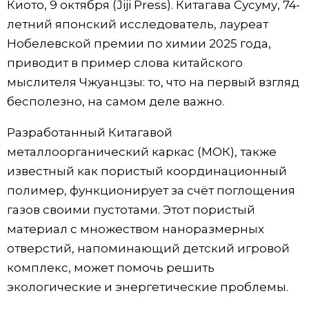
Киото, 9 октября (Jiji Press). Китагава Сусуму, 74-
Фото/Видео
летний японский исследователь, лауреат
Нобелевской премии по химии 2025 года,
Разделы
приводит в пример слова китайского
мыслителя Чжуанцзы: то, что на первый взгляд
Люди
Популярные статьи
бесполезно, на самом деле важно.
Разработанный Китагавой
Блог
Японский язык
official SNS
металлоорганический каркас (МОК), также
известный как пористый координационный
Политика
Японский калейдоскоп
полимер, функционирует за счёт поглощения
газов своими пустотами. Этот пористый
Экономика
Семья
материал с множеством наноразмерных
отверстий, напоминающий детский игровой
Общество
Еда и напитки
комплекс, может помочь решить
экологические и энергетические проблемы.
Культура