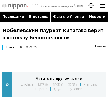
Последние
В деталях
Факты о Японии
Новости
日本語
Нобелевский лауреат Китагава верит
English
в «пользу бесполезного»
简体字
Последние
Новости
Наука
10.10.2025
繁體字
В деталях
Français
Факты о Японии
Читать на другом языке
Español
English
日本語
简体字
繁體字
Français
Новости
Español
العربية
Русский
العربية
Путеводитель по Японии