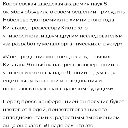
Королевская шведская академия наук 8
Жизнь
октября объявила о своём решении присудить
Нобелевскую премию по химии этого года
Технологии
Китагаве, профессору Киотского
университета, и двум другим исследователям
Токио
«за разработку металлорганических структур».
«Мне предстоит многое сделать, – заявил
От редакции
Китагава 9 октября на пресс-конференции в
университете на западе Японии. – Думаю, я
ещё оглянусь на свои исследования и
покопаюсь в чувствах в далёком будущем».
Перед пресс-конференцией он получил букет
цветов от людей, приветствовавших его
аплодисментами. С радостным выражением
лица он сказал: «Я надеюсь, что это