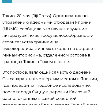
Фото/Видео
Токио, 20 мая (Jiji Press). Организация по
Разделы
управлению ядерными отходами Японии
(NUMO) сообщила, что начала изучение
Люди
Популярные статьи
литературы по вопросу целесообразности
строительства хранилища
Блог
Японский язык
official SNS
высокорадиоактивных отходов на острове
Минамиторисима, отдалённом острове в
Политика
Японский калейдоскоп
границах Токио в Тихом океане.
Этот остров, являющийся частью деревни
Экономика
Семья
Огасавара, стал четвёртым местом в Японии,
где проводится подобное исследование,
Общество
Еда и напитки
после города Суццу и деревни Камоэнай,
расположенных в самой северной
Культура