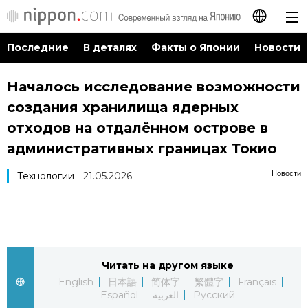
Последние
В деталях
Факты о Японии
Новости
日本語
Началось исследование возможности
English
создания хранилища ядерных
简体字
отходов на отдалённом острове в
Последние
административных границах Токио
繁體字
В деталях
Новости
Технологии
21.05.2026
Français
Факты о Японии
Español
Новости
العربية
Читать на другом языке
English
日本語
简体字
繁體字
Français
Путеводитель по Японии
Español
العربية
Русский