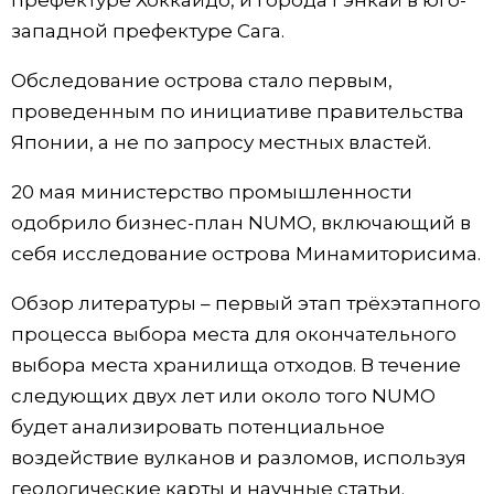
префектуре Хоккайдо, и города Гэнкай в юго-
западной префектуре Сага.
Жизнь
Обследование острова стало первым,
Технологии
проведенным по инициативе правительства
Японии, а не по запросу местных властей.
Токио
20 мая министерство промышленности
одобрило бизнес-план NUMO, включающий в
От редакции
себя исследование острова Минамиторисима.
Обзор литературы – первый этап трёхэтапного
процесса выбора места для окончательного
выбора места хранилища отходов. В течение
следующих двух лет или около того NUMO
будет анализировать потенциальное
воздействие вулканов и разломов, используя
геологические карты и научные статьи.