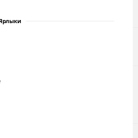
Ярлыки
е