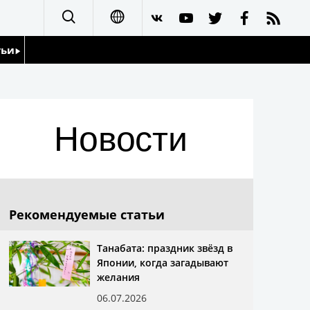
тьи
日本語
English
йдоскоп
Новости
简体字
繁體字
Français
Рекомендуемые статьи
Español
Танабата: праздник звёзд в
Японии, когда загадывают
العربية
желания
06.07.2026