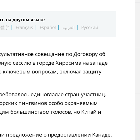
Технологии
ть на другом языке
Токио
繁體字
Français
Español
العربية
Русский
От редакции
консультативное совещание по Договору об
ную сессию в городе Хиросима на западе
по ключевым вопросам, включая защиту
ребовалось единогласие стран-участниц.
орских пингвинов особо охраняемым
м большинством голосов, но Китай и
ли предложение о предоставлении Канаде,