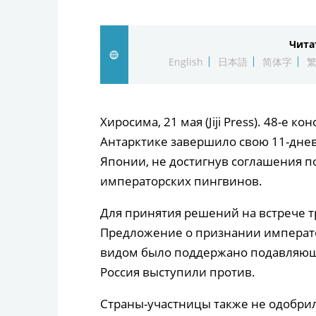
Чита
English
日本語
简体字
Хиросима, 21 мая (Jiji Press). 48-е 
Антарктике завершило свою 11-днев
Японии, не достигнув соглашения 
императорских пингвинов.
Для принятия решений на встрече т
Предложение о признании императ
видом было поддержано подавляющи
Россия выступили против.
Страны-участницы также не одобри