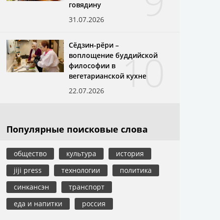
9
говядину
31.07.2026
Сёдзин-рёри –
10
воплощение буддийской
философии в
вегетарианской кухне
22.07.2026
Популярные поисковые слова
общество
культура
история
jiji press
технологии
политика
синкансэн
транспорт
еда и напитки
россия