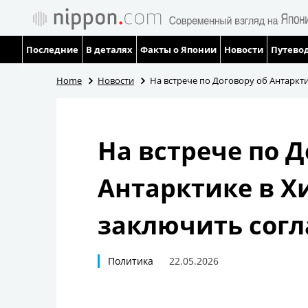
Последние
В деталях
Факты о Японии
Новости
Путевод
Home
Новости
На встрече по Договору об Антаркт
На встрече по Д
Антарктике в Х
заключить сог
Политика
22.05.2026