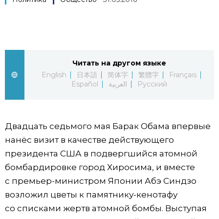
Фото/Видео
Разделы
Читать на другом языке
Люди
Популярные статьи
English
日本語
简体字
繁體字
Français
Español
العربية
Русский
Блог
Японский язык
official SNS
Политика
Японский калейдоскоп
Двадцать седьмого мая Барак Обама впервые
нанёс визит в качестве действующего
президента США в подвергшийся атомной
Экономика
Семья
бомбардировке город Хиросима, и вместе
с премьер-министром Японии Абэ Синдзо
Общество
Еда и напитки
возложил цветы к памятнику-кенотафу
со списками жертв атомной бомбы. Выступая
Культура