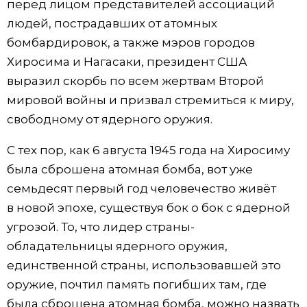
перед лицом представителей ассоциаций
людей, пострадавших от атомных
Жизнь
бомбардировок, а также мэров городов
Хиросима и Нагасаки, президент США
Технологии
выразил скорбь по всем жертвам Второй
мировой войны и призвал стремиться к миру,
Токио
свободному от ядерного оружия.
От редакции
С тех пор, как 6 августа 1945 года на Хиросиму
была сброшена атомная бомба, вот уже
семьдесят первый год человечество живёт
в новой эпохе, существуя бок о бок с ядерной
угрозой. То, что лидер страны-
обладательницы ядерного оружия,
единственной страны, использовавшей это
оружие, почтил память погибших там, где
была сброшена атомная бомба, можно назвать