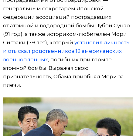
пострадавшими от бомбардировки —
генеральным секретарём Японской
федерации ассоциаций пострадавших
от атомной и водородной бомбы Цубои Сунао
(91 год), а также историком-любителем Мори
Сигэаки (79 лет), который
установил личность
и отыскал родственников 12 американских
военнопленных
, погибших при взрыве
атомной бомбы. Выражая свою
признательность, Обама приобнял Мори за
плечи.