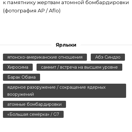
к памятнику жертвам атомной бомбардировки
(фотография AP / Aflo)
Ярлыки
японско-американские отношения
Абэ Синдзо
Хиросима
саммит / встреча на высшем уровне
Барак Обама
ядерное разоружение / сокращение ядерных
вооружений
атомные бомбардировки
«Большая семёрка» / G7