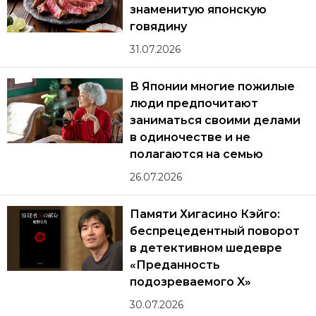
знаменитую японскую
говядину
31.07.2026
В Японии многие пожилые
люди предпочитают
заниматься своими делами
в одиночестве и не
полагаются на семью
26.07.2026
Памяти Хигасино Кэйго:
беспрецедентный поворот
в детективном шедевре
«Преданность
подозреваемого X»
30.07.2026