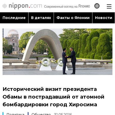
Последние
В деталях
Факты о Японии
Новости
日本語
English
简体字
Последние
繁體字
В деталях
Français
Факты о Японии
Español
Исторический визит президента
Новости
Обамы в пострадавший от атомной
العربية
бомбардировки город Хиросима
Путеводитель по Японии
Политика
Общество
31.05.2016