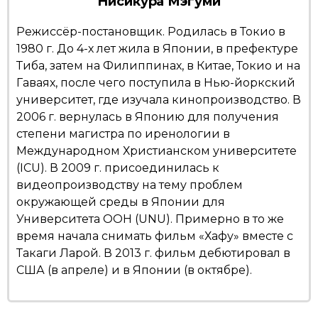
Нисикура Мэгуми
Жизнь
Режиссёр-постановщик. Родилась в Токио в
1980 г. До 4-х лет жила в Японии, в префектуре
Тиба, затем на Филиппинах, в Китае, Токио и на
Технологии
Гаваях, после чего поступила в Нью-йоркский
университет, где изучала кинопроизводство. В
Токио
2006 г. вернулась в Японию для получения
степени магистра по иренологии в
От редакции
Международном Христианском университете
(ICU). В 2009 г. присоединилась к
видеопроизводству на тему проблем
окружающей среды в Японии для
Университета ООН (UNU). Примерно в то же
время начала снимать фильм «Хафу» вместе с
Такаги Ларой. В 2013 г. фильм дебютировал в
США (в апреле) и в Японии (в октябре).