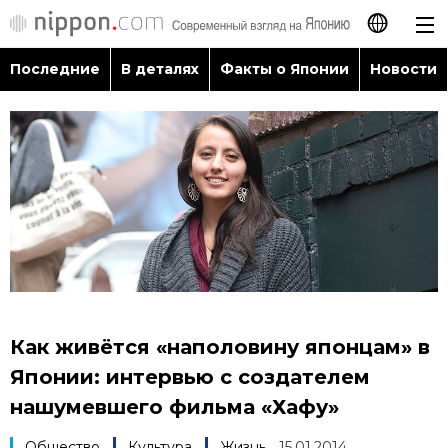
Последние
В деталях
Факты о Японии
Новости
日本語
English
简体字
Последние
繁體字
В деталях
Français
Факты о Японии
Español
Как живётся «наполовину японцам» в
Новости
Японии: интервью с создателем
العربية
нашумевшего фильма «Хафу»
Путеводитель по Японии
Общество
Культура
Жизнь
15.01.2014