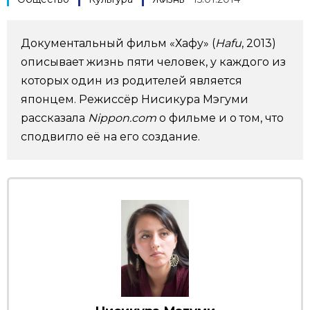
Фото/Видео
Документальный фильм «Хафу» (
Hafu
, 2013)
Разделы
описывает жизнь пяти человек, у каждого из
которых один из родителей является
Люди
Популярные статьи
японцем. Режиссёр Нисикура Мэгуми
рассказала
Nippon.com
о фильме и о том, что
сподвигло её на его создание.
Блог
Японский язык
official SNS
Политика
Японский калейдоскоп
Экономика
Семья
Общество
Еда и напитки
Культура