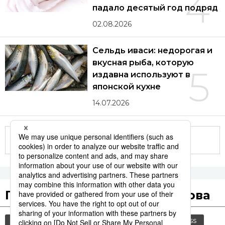
4
падало десятый год подряд
02.08.2026
Сельдь иваси: недорогая и
вкусная рыба, которую
5
издавна используют в
японской кухне
14.07.2026
Другие статьи по теме
Популярные поисковые слова
общество
культура
история
jiji press