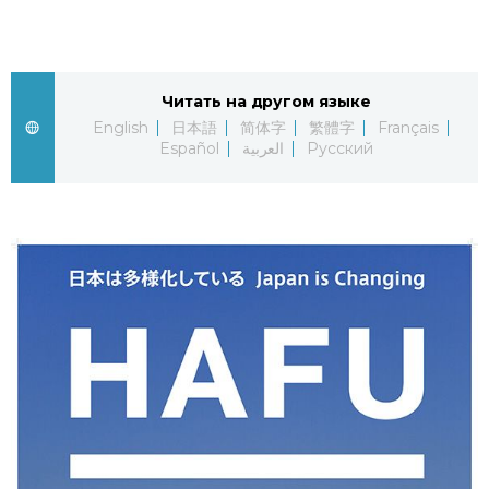
Читать на другом языке
English
日本語
简体字
繁體字
Français
Español
العربية
Русский