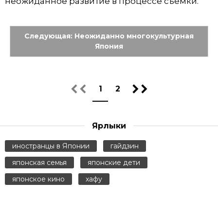
неожиданное развитие в процессе съёмки.
Следующая: Неожиданно многокультурная
Япония
1
2
Ярлыки
иностранцы в Японии
гайдзин
японская семья
японские дети
японское кино
хафу